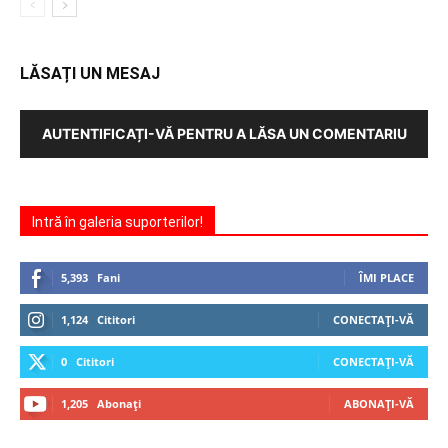
LĂSAȚI UN MESAJ
AUTENTIFICAȚI-VĂ PENTRU A LĂSA UN COMENTARIU
Intră în galeria suporterilor!
5,393
Fani
ÎMI PLACE
1,124
Cititori
CONECTAȚI-VĂ
0
Cititori
CONECTAȚI-VĂ
1,205
Abonați
ABONAȚI-VĂ