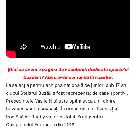
Ştiai că avem o pagină de Facebook dedicată sportului
buzoian? Alătură-te comunității noastre.
La selecţia pentru echipna națională de juniori sub 17 ani,
clubul Stejarul Buzău a fost reprezentat de şase sportivi.
Președintele Vasile Niță este optimist că unii dintre
buzoieni vor fi convocați. În urma trialului, Federaţia
Română de Rugby va forma lotul lărgit pentru
Campionatul European din 2018.