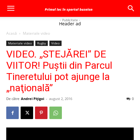
- Publicitate -
Header ad
Acasă
Materiale video
Materiale video
Rugby
Video
VIDEO. „STEJĂREI” DE
VIITOR! Puştii din Parcul
Tineretului pot ajunge la
„naţională”
De către
Andrei Pițigoi
-
august 2, 2016
0