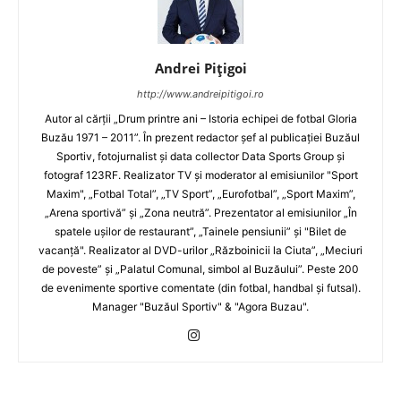
Andrei Pițigoi
http://www.andreipitigoi.ro
Autor al cărţii „Drum printre ani – Istoria echipei de fotbal Gloria
Buzău 1971 – 2011”. În prezent redactor şef al publicaţiei Buzăul
Sportiv, fotojurnalist şi data collector Data Sports Group şi
fotograf 123RF. Realizator TV şi moderator al emisiunilor "Sport
Maxim", „Fotbal Total”, „TV Sport”, „Eurofotbal”, „Sport Maxim”,
„Arena sportivă” şi „Zona neutră”. Prezentator al emisiunilor „În
spatele uşilor de restaurant”, „Tainele pensiunii” şi "Bilet de
vacanţă". Realizator al DVD-urilor „Războinicii la Ciuta”, „Meciuri
de poveste” şi „Palatul Comunal, simbol al Buzăului”. Peste 200
de evenimente sportive comentate (din fotbal, handbal şi futsal).
Manager "Buzăul Sportiv" & "Agora Buzau".