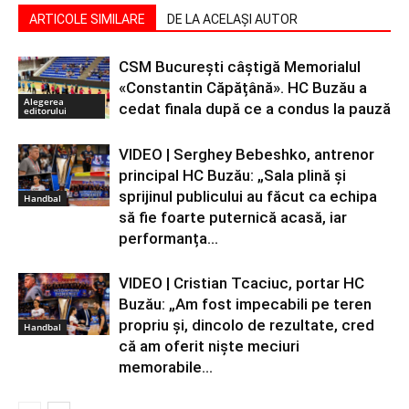
ARTICOLE SIMILARE
DE LA ACELAȘI AUTOR
CSM București câștigă Memorialul
«Constantin Căpățână». HC Buzău a
Alegerea
cedat finala după ce a condus la pauză
editorului
VIDEO | Serghey Bebeshko, antrenor
principal HC Buzău: „Sala plină și
sprijinul publicului au făcut ca echipa
Handbal
să fie foarte puternică acasă, iar
performanța...
VIDEO | Cristian Tcaciuc, portar HC
Buzău: „Am fost impecabili pe teren
propriu și, dincolo de rezultate, cred
Handbal
că am oferit niște meciuri
memorabile...