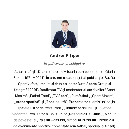
Andrei Pițigoi
http://www.andreipitigoi.ro
Autor al cărţii „Drum printre ani – Istoria echipei de fotbal Gloria
Buzău 1971 – 2011”. În prezent redactor şef al publicaţiei Buzăul
Sportiv, fotojurnalist şi data collector Data Sports Group şi
fotograf 123RF. Realizator TV şi moderator al emisiunilor "Sport
Maxim", „Fotbal Total”, „TV Sport”, „Eurofotbal”, „Sport Maxim”,
„Arena sportivă” şi „Zona neutră”. Prezentator al emisiunilor „În
spatele uşilor de restaurant”, „Tainele pensiunii” şi "Bilet de
vacanţă". Realizator al DVD-urilor „Războinicii la Ciuta”, „Meciuri
de poveste” şi „Palatul Comunal, simbol al Buzăului”. Peste 200
de evenimente sportive comentate (din fotbal, handbal şi futsal).