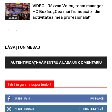
VIDEO | Răzvan Voicu, team manager
HC Buzău: „Cea mai frumoasă zi din
activitatea mea profesională!”
Handbal
LĂSAȚI UN MESAJ
AUTENTIFICAȚI-VĂ PENTRU A LĂSA UN COMENTARIU
Intră în galeria suporterilor!
5,393
Fani
ÎMI PLACE
1,124
Cititori
CONECTAȚI-VĂ