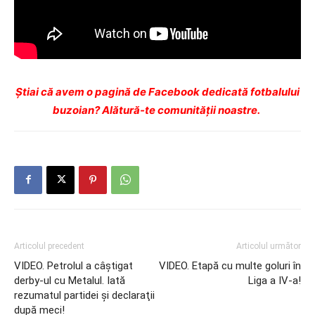
Ştiai că avem o pagină de Facebook dedicată fotbalului
buzoian? Alătură-te comunității noastre.
Articolul precedent
Articolul următor
VIDEO. Petrolul a câştigat
VIDEO. Etapă cu multe goluri în
derby-ul cu Metalul. Iată
Liga a IV-a!
rezumatul partidei şi declaraţii
după meci!