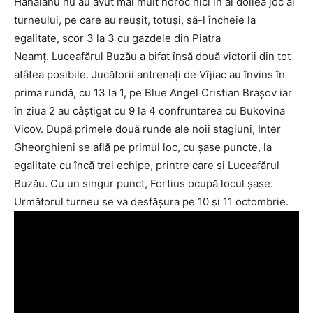
Hăhăianu nu au avut mai mult noroc nici în al doilea joc al
turneului, pe care au reuşit, totuşi, să-l încheie la
egalitate, scor 3 la 3 cu gazdele din Piatra
Neamţ. Luceafărul Buzău a bifat însă două victorii din tot
atâtea posibile. Jucătorii antrenaţi de Vîjiac au învins în
prima rundă, cu 13 la 1, pe Blue Angel Cristian Braşov iar
în ziua 2 au câştigat cu 9 la 4 confruntarea cu Bukovina
Vicov. După primele două runde ale noii stagiuni, Inter
Gheorghieni se află pe primul loc, cu şase puncte, la
egalitate cu încă trei echipe, printre care şi Luceafărul
Buzău. Cu un singur punct, Fortius ocupă locul şase.
Următorul turneu se va desfăşura pe 10 şi 11 octombrie.