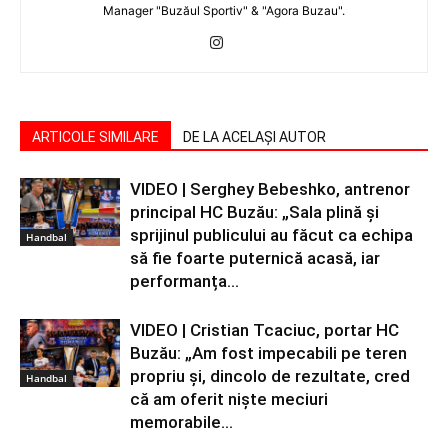
Manager "Buzăul Sportiv" & "Agora Buzau".
ARTICOLE SIMILARE
DE LA ACELAȘI AUTOR
VIDEO | Serghey Bebeshko, antrenor
principal HC Buzău: „Sala plină și
sprijinul publicului au făcut ca echipa
Handbal
să fie foarte puternică acasă, iar
performanța...
VIDEO | Cristian Tcaciuc, portar HC
Buzău: „Am fost impecabili pe teren
propriu și, dincolo de rezultate, cred
Handbal
că am oferit niște meciuri
memorabile...