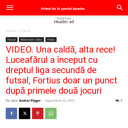
- Publicitate -
Header ad
Acasă
Futsal
Futsal
Materiale video
Video
VIDEO. Una caldă, alta rece!
Luceafărul a început cu
dreptul liga secundă de
futsal, Fortius doar un punct
după primele două jocuri
De către
Andrei Pițigoi
-
septembrie 23, 2015
0