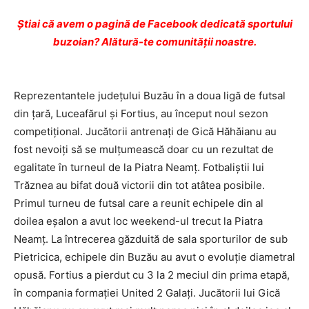
Ştiai că avem o pagină de Facebook dedicată sportului
buzoian? Alătură-te comunității noastre.
Reprezentantele judeţului Buzău în a doua ligă de futsal
din ţară, Luceafărul şi Fortius, au început noul sezon
competiţional. Jucătorii antrenaţi de Gică Hăhăianu au
fost nevoiţi să se mulţumească doar cu un rezultat de
egalitate în turneul de la Piatra Neamţ. Fotbaliştii lui
Trăznea au bifat două victorii din tot atâtea posibile.
Primul turneu de futsal care a reunit echipele din al
doilea eşalon a avut loc weekend-ul trecut la Piatra
Neamţ. La întrecerea găzduită de sala sporturilor de sub
Pietricica, echipele din Buzău au avut o evoluţie diametral
opusă. Fortius a pierdut cu 3 la 2 meciul din prima etapă,
în compania formaţiei United 2 Galaţi. Jucătorii lui Gică