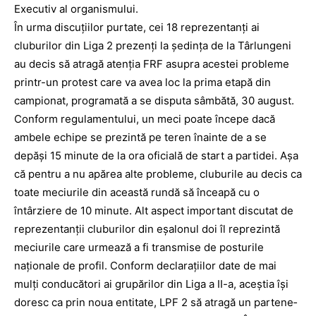
Executiv al organismului.
În urma discuțiilor purtate, cei 18 reprezentanți ai
cluburilor din Liga 2 prezenți la ședința de la Târlungeni
au decis să atragă atenția FRF asupra acestei probleme
printr-un protest care va avea loc la prima etapă din
campionat, programată a se disputa sâmbătă, 30 august.
Conform regulamentului, un meci poate începe dacă
ambele echipe se prezintă pe teren înainte de a se
depăși 15 minute de la ora oficială de start a partidei. Așa
că pentru a nu apărea alte probleme, cluburile au decis ca
toate meciurile din această rundă să înceapă cu o
întârziere de 10 minute. Alt aspect important discutat de
reprezentanții cluburilor din eșalonul doi îl reprezintă
meciurile care urmează a fi transmise de posturile
naționale de profil. Conform declarațiilor date de mai
mulți conducători ai grupărilor din Liga a II-a, aceștia își
doresc ca prin noua entitate, LPF 2 să atragă un ­partene­