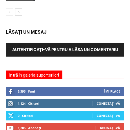
LĂSAȚI UN MESAJ
AUTENTIFICAȚI-VĂ PENTRU A LĂSA UN COMENTARIU
Intră în galeria suporterilor!
5,393
Fani
ÎMI PLACE
1,124
Cititori
CONECTAȚI-VĂ
0
Cititori
CONECTAȚI-VĂ
1,205
Abonați
ABONAȚI-VĂ