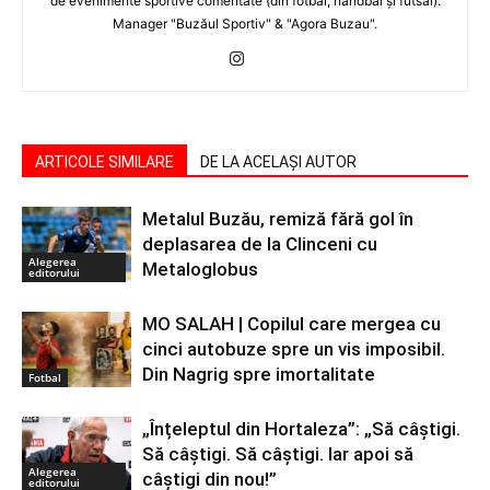
de evenimente sportive comentate (din fotbal, handbal şi futsal).
Manager "Buzăul Sportiv" & "Agora Buzau".
ARTICOLE SIMILARE
DE LA ACELAȘI AUTOR
Metalul Buzău, remiză fără gol în
deplasarea de la Clinceni cu
Alegerea
Metaloglobus
editorului
MO SALAH | Copilul care mergea cu
cinci autobuze spre un vis imposibil.
Din Nagrig spre imortalitate
Fotbal
„Înțeleptul din Hortaleza”: „Să câștigi.
Să câștigi. Să câștigi. Iar apoi să
Alegerea
câștigi din nou!”
editorului