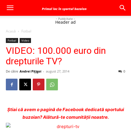
- Publicitate -
Header ad
Acasă
Fotbal
Fotbal
Video
VIDEO: 100.000 euro din
drepturile TV?
De către
Andrei Pițigoi
-
august 27, 2014
0
Ştiai că avem o pagină de Facebook dedicată sportului
buzoian? Alătură-te comunității noastre.