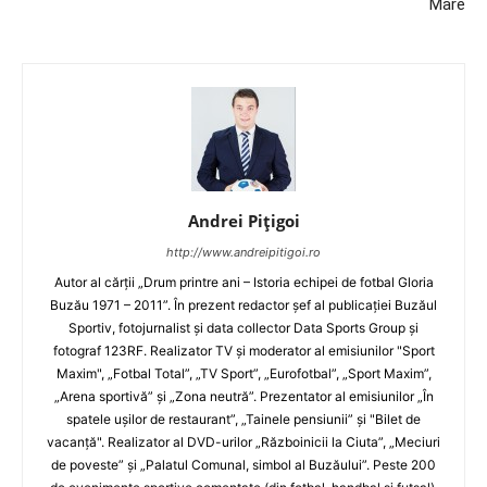
Mare
Andrei Pițigoi
http://www.andreipitigoi.ro
Autor al cărţii „Drum printre ani – Istoria echipei de fotbal Gloria
Buzău 1971 – 2011”. În prezent redactor şef al publicaţiei Buzăul
Sportiv, fotojurnalist şi data collector Data Sports Group şi
fotograf 123RF. Realizator TV şi moderator al emisiunilor "Sport
Maxim", „Fotbal Total”, „TV Sport”, „Eurofotbal”, „Sport Maxim”,
„Arena sportivă” şi „Zona neutră”. Prezentator al emisiunilor „În
spatele uşilor de restaurant”, „Tainele pensiunii” şi "Bilet de
vacanţă". Realizator al DVD-urilor „Războinicii la Ciuta”, „Meciuri
de poveste” şi „Palatul Comunal, simbol al Buzăului”. Peste 200