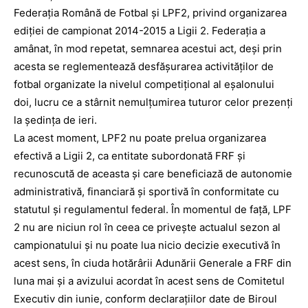
Federația Română de Fotbal și LPF2, privind organizarea
ediției de campionat 2014-2015 a Ligii 2. Federația a
amânat, în mod repetat, semnarea acestui act, deși prin
acesta se reglementează desfășurarea activităților de
fotbal organizate la nivelul competițional al eșalonului
doi, lucru ce a stârnit nemulțumirea tuturor celor prezenți
la ședința de ieri.
La acest moment, LPF2 nu poate prelua organizarea
efectivă a Ligii 2, ca entitate subordonată FRF și
recunoscută de aceasta și care beneficiază de autonomie
administrativă, financiară și sportivă în conformitate cu
statutul și regulamentul federal. În momentul de față, LPF
2 nu are niciun rol în ceea ce privește actualul sezon al
campionatului și nu poate lua nicio decizie executivă în
acest sens, în ciuda hotărârii Adunării Generale a FRF din
luna mai și a avizului acordat în acest sens de Comitetul
Executiv din iunie, conform declarațiilor date de Biroul