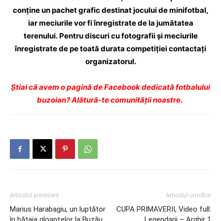
conţine un pachet grafic destinat jocului de minifotbal,
iar meciurile vor fi înregistrate de la jumătatea
terenului.
Pentru discuri cu fotografii şi meciurile
înregistrate de pe toată durata competiţiei contactaţi
organizatorul.
Ştiai că avem o pagină de Facebook dedicată fotbalului
buzoian? Alătură-te comunității noastre.
Articolul precedent
Articolul următor
Marius Harabagiu, un luptător
CUPA PRIMAVERII, Video full:
în bătaia gloanţelor la Buzău
Legendarii – Arghir 1