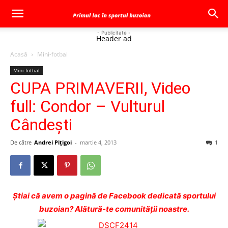
- Publicitate -
Header ad
Acasă
Mini-fotbal
Mini-fotbal
CUPA PRIMAVERII, Video
full: Condor – Vulturul
Cândeşti
De către
Andrei Pițigoi
-
martie 4, 2013
1
Ştiai că avem o pagină de Facebook dedicată sportului
buzoian? Alătură-te comunității noastre.