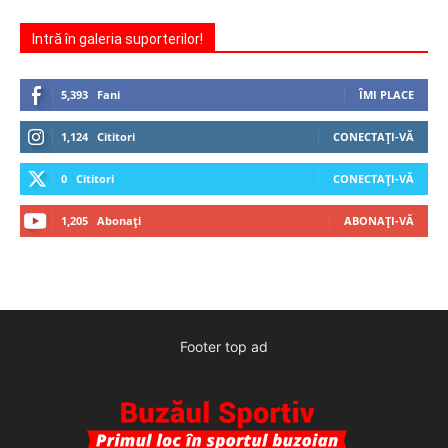
Intră în galeria suporterilor!
5,393
Fani
ÎMI PLACE
1,124
Cititori
CONECTAȚI-VĂ
0
Cititori
CONECTAȚI-VĂ
1,205
Abonați
ABONAȚI-VĂ
Footer top ad