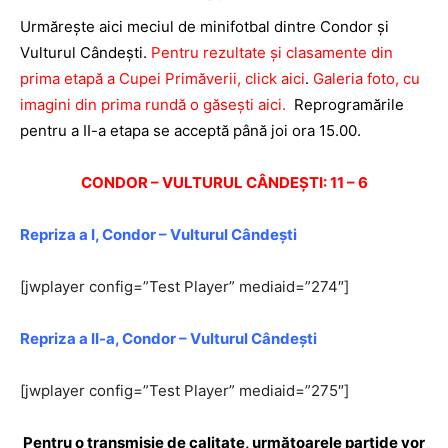
Urmăreşte aici meciul de minifotbal dintre Condor şi
Vulturul Cândeşti.
Pentru rezultate şi clasamente din
prima etapă a Cupei Primăverii, click aici
.
Galeria foto, cu
imagini din prima rundă o găseşti aici.
Reprogramările
pentru a II-a etapa se acceptă până joi ora 15.00.
CONDOR – VULTURUL CÂNDEŞTI: 11 – 6
Repriza a I, Condor – Vulturul Cândeşti
[jwplayer config=”Test Player” mediaid=”274″]
Repriza a II-a, Condor – Vulturul Cândeşti
[jwplayer config=”Test Player” mediaid=”275″]
Pentru o transmisie de calitate, următoarele partide vor