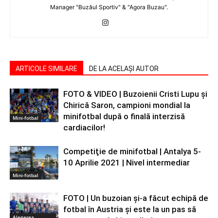
Manager "Buzăul Sportiv" & "Agora Buzau".
ARTICOLE SIMILARE
DE LA ACELAȘI AUTOR
FOTO & VIDEO | Buzoienii Cristi Lupu şi
Chirică Saron, campioni mondial la
minifotbal după o finală interzisă
Mini-fotbal
cardiacilor!
Competiţie de minifotbal | Antalya 5-
10 Aprilie 2021 | Nivel intermediar
Mini-fotbal
FOTO | Un buzoian şi-a făcut echipă de
fotbal în Austria şi este la un pas să
Alegerea