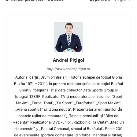
Andrei Pițigoi
http://www.andreipitigoi.ro
Autor al cărţii „Drum printre ani – Istoria echipei de fotbal Gloria
Buzău 1971 – 2011”. În prezent redactor şef al publicaţiei Buzăul
Sportiv, fotojurnalist şi data collector Data Sports Group şi
fotograf 123RF. Realizator TV şi moderator al emisiunilor "Sport
Maxim", „Fotbal Total”, „TV Sport”, „Eurofotbal”, „Sport Maxim”,
„Arena sportivă” şi „Zona neutră”. Prezentator al emisiunilor „În
spatele uşilor de restaurant”, „Tainele pensiunii” şi "Bilet de
vacanţă". Realizator al DVD-urilor „Războinicii la Ciuta”, „Meciuri
de poveste” şi „Palatul Comunal, simbol al Buzăului”. Peste 200
de evenimente sportive comentate (din fotbal, handbal şi futsal).