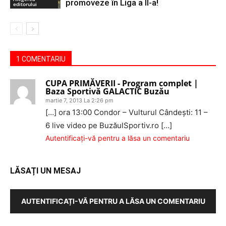
promoveze în Liga a II-a!
editorului
1 COMENTARIU
CUPA PRIMĂVERII - Program complet |
Baza Sportivă GALACTIC Buzău
martie 7, 2013 La 2:26 pm
[…] ora 13:00 Condor – Vulturul Cândeşti: 11 –
6 live video pe BuzăulSportiv.ro […]
Autentificați-vă pentru a lăsa un comentariu
LĂSAȚI UN MESAJ
AUTENTIFICAȚI-VĂ PENTRU A LĂSA UN COMENTARIU