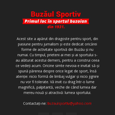
Acest site a apărut din dragoste pentru sport, din
pasiune pentru jurnalism şi este dedicat oricărei
forme de activitate sportivă din Buzău şi nu
numai. Cu timpul, prieteni ai mei şi ai sportului s-
au alăturat acestui demers, pentru a construi ceea
ce vedeţi acum. Oricine simte nevoia e invitat să-şi
spună părerea despre orice legat de sport, însă
atenţie: nicio formă de limbaj vulgar şi nicio jignire
nu vor fi tolerate. Vă invit cu drag într-o lume
magnifică, palpitantă, veche de când lumea dar
mereu nouă şi atractivă: lumea sportului.
Contactați-ne:
buzaulsportiv@yahoo.com