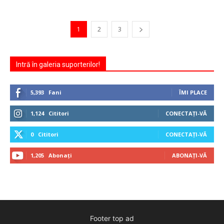
1
2
3
Intră în galeria suporterilor!
5,393
Fani
ÎMI PLACE
1,124
Cititori
CONECTAȚI-VĂ
0
Cititori
CONECTAȚI-VĂ
1,205
Abonați
ABONAȚI-VĂ
Footer top ad