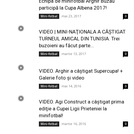
Echipa de minifotbal Arghir Buzău
participă la Cupa Albena 2017!
mai 23, 2017
Mini-fotbal
0
VIDEO | MINI-NAŢIONALA A CÂŞTIGAT
TURNEUL AMICAL DIN TUNISIA. Trei
buzoieni au făcut parte...
martie 13, 2017
Mini-fotbal
0
VIDEO. Arghir a câştigat Supercupa! +
Galerie foto şi video
mai 14, 2016
Mini-fotbal
0
VIDEO. Agi Construct a câştigat prima
ediţie a Cupei Ligii Prieteniei la
minifotbal!
martie 16, 2016
Mini-fotbal
0