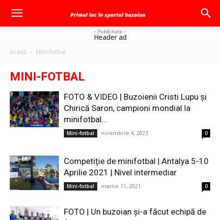
- Publicitate -
Header ad
Acasă
Mini-fotbal
MINI-FOTBAL
FOTO & VIDEO | Buzoienii Cristi Lupu şi
Chirică Saron, campioni mondial la
minifotbal...
noiembrie 4, 2023
Mini-fotbal
0
Competiţie de minifotbal | Antalya 5-10
Aprilie 2021 | Nivel intermediar
martie 11, 2021
Mini-fotbal
0
FOTO | Un buzoian şi-a făcut echipă de