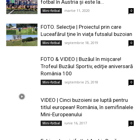
fotbal în Austria şi este la...
martie 11, 2020
Mini-fotbal
0
FOTO. Selecţie | Proiectul prin care
Luceafărul ţine în viaţa futsalul buzoian
septembrie 18, 2019
Mini-fotbal
0
FOTO & VIDEO | Buzăul în mişcare!
Trofeul Buzăul Sportiv, ediţie aniversară
România 100
septembrie 25, 2018
Mini-fotbal
0
VIDEO | Cinci buzoieni se luptă pentru
titlul european! România, în semifinalele
Mini-Europeanului
iunie 16, 2017
Mini-fotbal
0