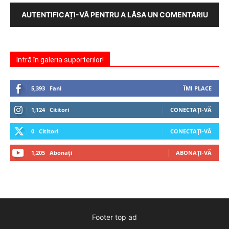
AUTENTIFICAȚI-VĂ PENTRU A LĂSA UN COMENTARIU
Intră în galeria suporterilor!
5,393
Fani
ÎMI PLACE
1,124
Cititori
CONECTAȚI-VĂ
0
Cititori
CONECTAȚI-VĂ
1,205
Abonați
ABONAȚI-VĂ
Footer top ad