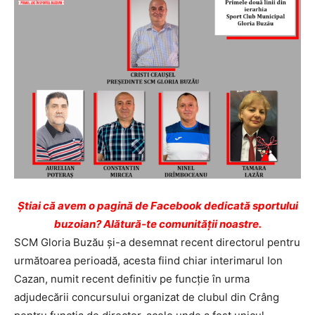
Ştiai că avem o pagină de Facebook dedicată sportului
buzoian? Alătură-te comunității noastre.
SCM Gloria Buzău şi-a desemnat recent directorul pentru
următoarea perioadă, acesta fiind chiar interimarul Ion
Cazan, numit recent definitiv pe funcţie în urma
adjudecării concursului organizat de clubul din Crâng