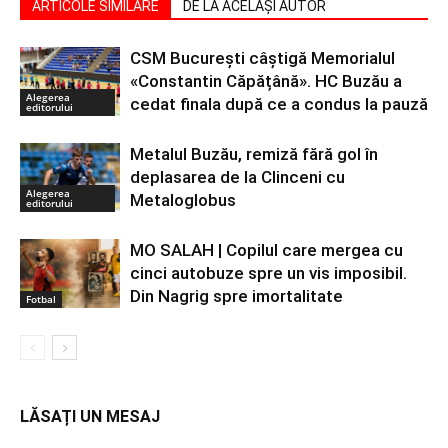
ARTICOLE SIMILARE
DE LA ACELAȘI AUTOR
CSM București câștigă Memorialul
«Constantin Căpățână». HC Buzău a
Alegerea
cedat finala după ce a condus la pauză
editorului
Metalul Buzău, remiză fără gol în
deplasarea de la Clinceni cu
Alegerea
Metaloglobus
editorului
MO SALAH | Copilul care mergea cu
cinci autobuze spre un vis imposibil.
Din Nagrig spre imortalitate
Fotbal
LĂSAȚI UN MESAJ