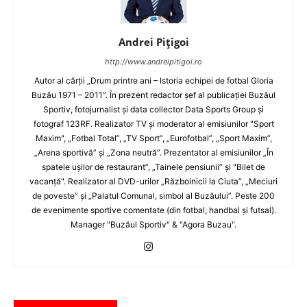
Andrei Pițigoi
http://www.andreipitigoi.ro
Autor al cărţii „Drum printre ani – Istoria echipei de fotbal Gloria
Buzău 1971 – 2011”. În prezent redactor şef al publicaţiei Buzăul
Sportiv, fotojurnalist şi data collector Data Sports Group şi
fotograf 123RF. Realizator TV şi moderator al emisiunilor "Sport
Maxim", „Fotbal Total”, „TV Sport”, „Eurofotbal”, „Sport Maxim”,
„Arena sportivă” şi „Zona neutră”. Prezentator al emisiunilor „În
spatele uşilor de restaurant”, „Tainele pensiunii” şi "Bilet de
vacanţă". Realizator al DVD-urilor „Războinicii la Ciuta”, „Meciuri
de poveste” şi „Palatul Comunal, simbol al Buzăului”. Peste 200
de evenimente sportive comentate (din fotbal, handbal şi futsal).
Manager "Buzăul Sportiv" & "Agora Buzau".