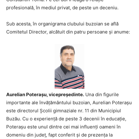
profesională, în mediul privat, de peste un deceniu.
Sub acesta, în organigrama clubului buzoian se află
Comitetul Director, alcătuit din patru persoane şi anume:
Aurelian Poteraşu, vicepreşedinte.
Una din figurile
importante ale învăţământului buzoian, Aurelian Poteraşu
este directorul Şcolii gimnaziale nr. 11 din Municipiul
Buzău. Cu o experienţă de peste 3 decenii în educaţie,
Poteraşu este unul dintre cei mai influenţi oameni în
domeniu din judeţ, fapt conferit şi de prezenţa la