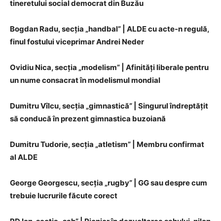
tineretului social democrat din Buzău
Bogdan Radu, secţia „handbal” | ALDE cu acte-n regulă,
finul fostului viceprimar Andrei Neder
Ovidiu Nica, secţia „modelism” | Afinităţi liberale pentru
un nume consacrat în modelismul mondial
Dumitru Vîlcu, secţia „gimnastică” | Singurul îndreptăţit
să conducă în prezent gimnastica buzoiană
Dumitru Tudorie, secţia „atletism” | Membru confirmat
al ALDE
George Georgescu, secţia „rugby” | GG sau despre cum
trebuie lucrurile făcute corect