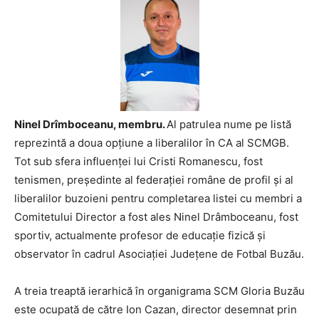
Ninel Drîmboceanu, membru.
Al patrulea nume pe listă
reprezintă a doua opţiune a liberalilor în CA al SCMGB.
Tot sub sfera influenţei lui Cristi Romanescu, fost
tenismen, preşedinte al federaţiei române de profil şi al
liberalilor buzoieni pentru completarea listei cu membri a
Comitetului Director a fost ales Ninel Drâmboceanu, fost
sportiv, actualmente profesor de educaţie fizică şi
observator în cadrul Asociaţiei Judeţene de Fotbal Buzău.
A treia treaptă ierarhică în organigrama SCM Gloria Buzău
este ocupată de către Ion Cazan, director desemnat prin