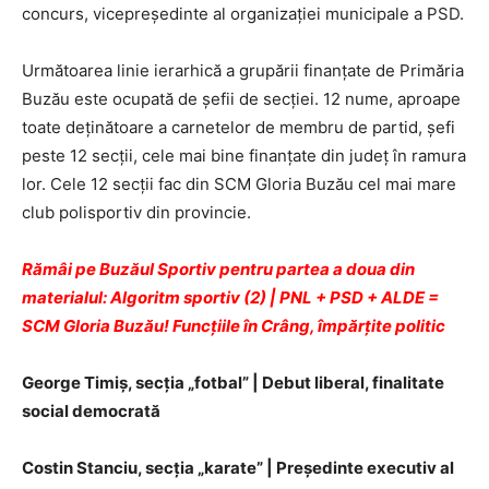
concurs, vicepreşedinte al organizaţiei municipale a PSD.
Următoarea linie ierarhică a grupării finanţate de Primăria
Buzău este ocupată de şefii de secţiei. 12 nume, aproape
toate deţinătoare a carnetelor de membru de partid, şefi
peste 12 secţii, cele mai bine finanţate din judeţ în ramura
lor. Cele 12 secţii fac din SCM Gloria Buzău cel mai mare
club polisportiv din provincie.
Rămâi pe Buzăul Sportiv pentru partea a doua din
materialul: Algoritm sportiv (2) | PNL + PSD + ALDE =
SCM Gloria Buzău! Funcţiile în Crâng, împărţite politic
George Timiş, secţia „fotbal” | Debut liberal, finalitate
social democrată
Costin Stanciu, secţia „karate” | Preşedinte executiv al