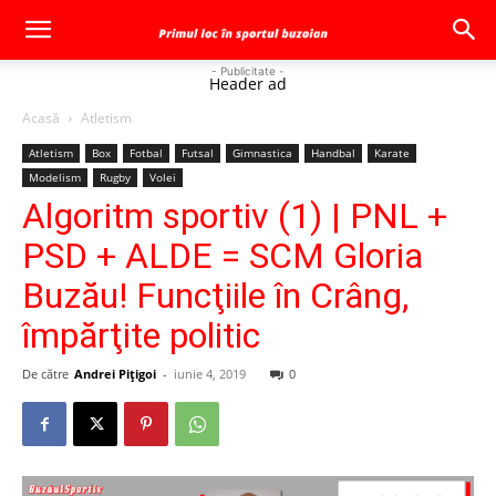
- Publicitate -
Header ad
Acasă
Atletism
Atletism
Box
Fotbal
Futsal
Gimnastica
Handbal
Karate
Modelism
Rugby
Volei
Algoritm sportiv (1) | PNL +
PSD + ALDE = SCM Gloria
Buzău! Funcţiile în Crâng,
împărţite politic
De către
Andrei Pițigoi
-
iunie 4, 2019
0