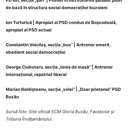
PD Ion, secţia „şah” | Pionier în dezvoltarea şahului, pilon
de bază în structura social democraţilor buzoieni
Ion Turturică | Apropiat al PSD condus de Boşcodeală,
apropiat al PSD actual
Constantin Voicilaş, secţia „box” | Antrenor emerit,
obedient social democraţilor
George Ciubotaru, secţia „tenis de masă” | Antrenor
internaţional, repatriat liberal
Marian Boldişteanu, secţia „volei” | „Doar prietenul” PSD
Buzău
Sursă foto: Site oficial SCM Gloria Buzău, Facebook şi
Tribuna Învăţamântului.