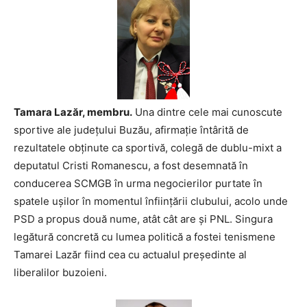
Tamara Lazăr, membru.
Una dintre cele mai cunoscute
sportive ale judeţului Buzău, afirmaţie întârită de
rezultatele obţinute ca sportivă, colegă de dublu-mixt a
deputatul Cristi Romanescu, a fost desemnată în
conducerea SCMGB în urma negocierilor purtate în
spatele uşilor în momentul înfiinţării clubului, acolo unde
PSD a propus două nume, atât cât are şi PNL. Singura
legătură concretă cu lumea politică a fostei tenismene
Tamarei Lazăr fiind cea cu actualul preşedinte al
liberalilor buzoieni.