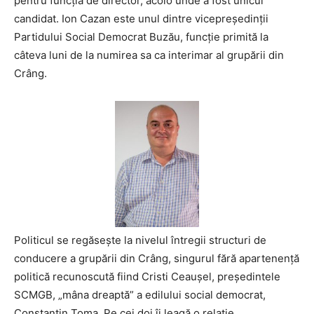
pentru funcţia de director, acolo unde a fost unicul
candidat. Ion Cazan este unul dintre vicepreşedinţii
Partidului Social Democrat Buzău, funcţie primită la
câteva luni de la numirea sa ca interimar al grupării din
Crâng.
Politicul se regăseşte la nivelul întregii structuri de
conducere a grupării din Crâng, singurul fără apartenenţă
politică recunoscută fiind Cristi Ceauşel, preşedintele
SCMGB, „mâna dreaptă” a edilului social democrat,
Constantin Toma. Pe cei doi îi leagă o relaţie