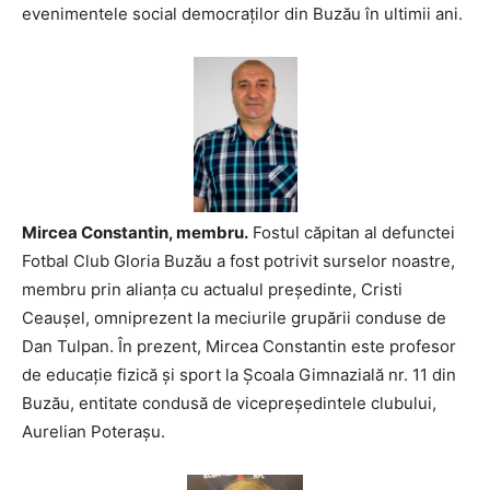
evenimentele social democraţilor din Buzău în ultimii ani.
Mircea Constantin, membru.
Fostul căpitan al defunctei
Fotbal Club Gloria Buzău a fost potrivit surselor noastre,
membru prin alianţa cu actualul preşedinte, Cristi
Ceauşel, omniprezent la meciurile grupării conduse de
Dan Tulpan. În prezent, Mircea Constantin este profesor
de educaţie fizică şi sport la Şcoala Gimnazială nr. 11 din
Buzău, entitate condusă de vicepreşedintele clubului,
Aurelian Poteraşu.