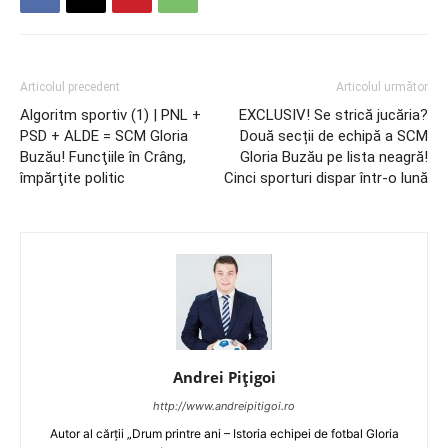
Articolul precedent
Articolul următor
Algoritm sportiv (1) | PNL +
EXCLUSIV! Se strică jucăria?
PSD + ALDE = SCM Gloria
Două secții de echipă a SCM
Buzău! Funcţiile în Crâng,
Gloria Buzău pe lista neagră!
împărţite politic
Cinci sporturi dispar într-o lună
Andrei Pițigoi
http://www.andreipitigoi.ro
Autor al cărţii „Drum printre ani – Istoria echipei de fotbal Gloria