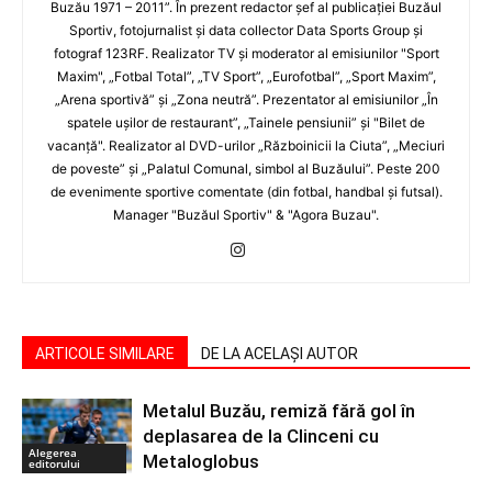
Buzău 1971 – 2011”. În prezent redactor şef al publicaţiei Buzăul
Sportiv, fotojurnalist şi data collector Data Sports Group şi
fotograf 123RF. Realizator TV şi moderator al emisiunilor "Sport
Maxim", „Fotbal Total”, „TV Sport”, „Eurofotbal”, „Sport Maxim”,
„Arena sportivă” şi „Zona neutră”. Prezentator al emisiunilor „În
spatele uşilor de restaurant”, „Tainele pensiunii” şi "Bilet de
vacanţă". Realizator al DVD-urilor „Războinicii la Ciuta”, „Meciuri
de poveste” şi „Palatul Comunal, simbol al Buzăului”. Peste 200
de evenimente sportive comentate (din fotbal, handbal şi futsal).
Manager "Buzăul Sportiv" & "Agora Buzau".
ARTICOLE SIMILARE
DE LA ACELAȘI AUTOR
Metalul Buzău, remiză fără gol în
deplasarea de la Clinceni cu
Alegerea
Metaloglobus
editorului