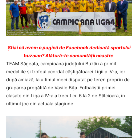
Ştiai că avem o pagină de Facebook dedicată sportului
buzoian? Alătură-te comunității noastre.
TEAM Săgeata, campioana judeţului Buzău a primit
medaliile şi trofeul acordat câştigătoarei Ligii a IV-a, ieri
după amiază, la ultimul meci disputat pe teren propriu de
gruparea pregătită de Vasile Biţa. Fotbaliştii primei
clasate din Liga a IV-a a trecut cu 6 la 2 de Sălcioara, în
ultimul joc din actuala stagiune.