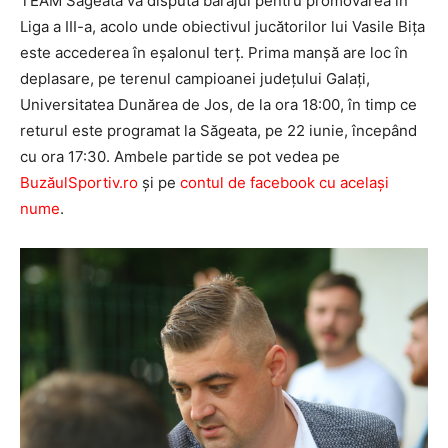
TEAM Săgeata va disputa barajul pentru promovarea în
Liga a III-a, acolo unde obiectivul jucătorilor lui Vasile Biţa
este accederea în eşalonul terţ. Prima manşă are loc în
deplasare, pe terenul campioanei judeţului Galaţi,
Universitatea Dunărea de Jos, de la ora 18:00, în timp ce
returul este programat la Săgeata, pe 22 iunie, începând
cu ora 17:30. Ambele partide se pot vedea pe
BuzăulSportiv.ro
şi pe
contul de facebook cu acelaşi
nume
.