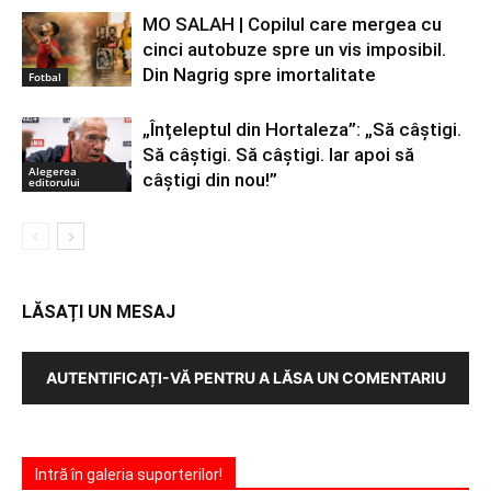
MO SALAH | Copilul care mergea cu
cinci autobuze spre un vis imposibil.
Din Nagrig spre imortalitate
Fotbal
„Înțeleptul din Hortaleza”: „Să câștigi.
Să câștigi. Să câștigi. Iar apoi să
Alegerea
câștigi din nou!”
editorului
LĂSAȚI UN MESAJ
AUTENTIFICAȚI-VĂ PENTRU A LĂSA UN COMENTARIU
Intră în galeria suporterilor!