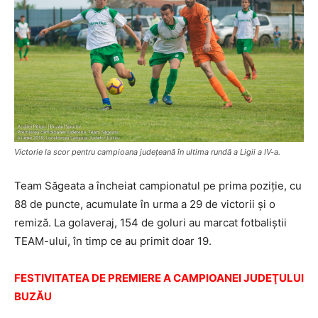
Victorie la scor pentru campioana judeţeană în ultima rundă a Ligii a IV-a.
Team Săgeata a încheiat campionatul pe prima poziţie, cu
88 de puncte, acumulate în urma a 29 de victorii şi o
remiză. La golaveraj, 154 de goluri au marcat fotbaliştii
TEAM-ului, în timp ce au primit doar 19.
FESTIVITATEA DE PREMIERE A CAMPIOANEI JUDEŢULUI
BUZĂU