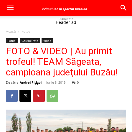
- Publicitate -
Header ad
Acasă
Fotbal
Fotbal
Galerie foto
Video
FOTO & VIDEO | Au primit
trofeul! TEAM Săgeata,
campioana judeţului Buzău!
De către
Andrei Pițigoi
-
iunie 8, 2019
0