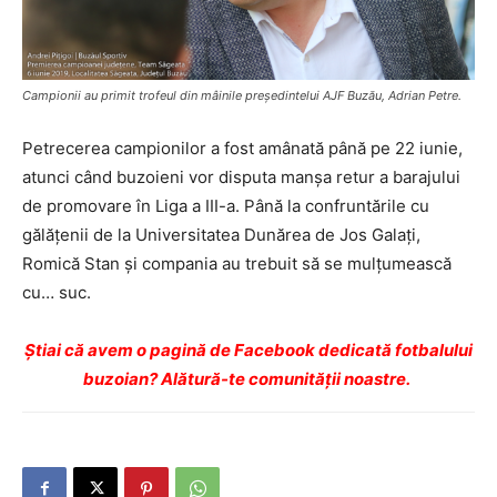
Campionii au primit trofeul din mâinile preşedintelui AJF Buzău, Adrian Petre.
Petrecerea campionilor a fost amânată până pe 22 iunie,
atunci când buzoieni vor disputa manşa retur a barajului
de promovare în Liga a III-a. Până la confruntările cu
gălăţenii de la Universitatea Dunărea de Jos Galaţi,
Romică Stan şi compania au trebuit să se mulţumească
cu… suc.
Ştiai că avem o pagină de Facebook dedicată fotbalului
buzoian? Alătură-te comunității noastre.