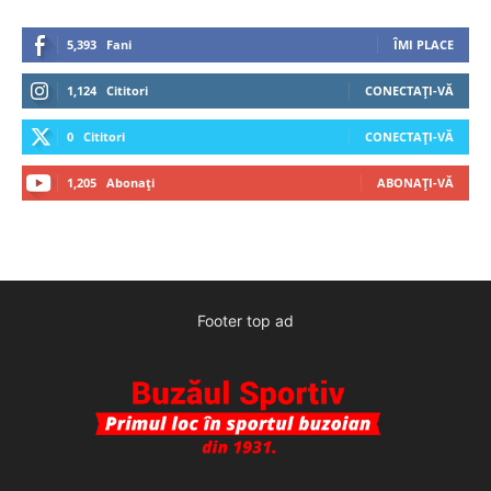
5,393
Fani
ÎMI PLACE
1,124
Cititori
CONECTAȚI-VĂ
0
Cititori
CONECTAȚI-VĂ
1,205
Abonați
ABONAȚI-VĂ
Footer top ad