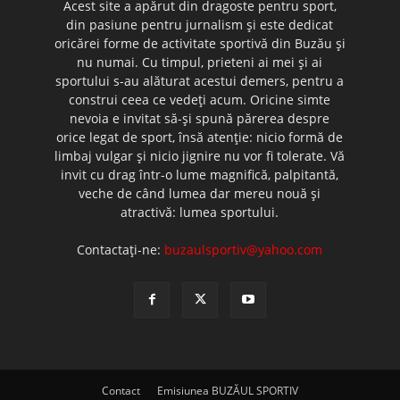
Acest site a apărut din dragoste pentru sport,
din pasiune pentru jurnalism şi este dedicat
oricărei forme de activitate sportivă din Buzău şi
nu numai. Cu timpul, prieteni ai mei şi ai
sportului s-au alăturat acestui demers, pentru a
construi ceea ce vedeţi acum. Oricine simte
nevoia e invitat să-şi spună părerea despre
orice legat de sport, însă atenţie: nicio formă de
limbaj vulgar şi nicio jignire nu vor fi tolerate. Vă
invit cu drag într-o lume magnifică, palpitantă,
veche de când lumea dar mereu nouă şi
atractivă: lumea sportului.
Contactați-ne:
buzaulsportiv@yahoo.com
Contact
Emisiunea BUZĂUL SPORTIV