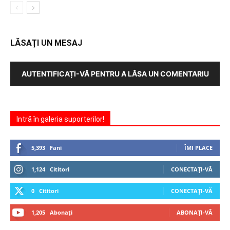
LĂSAȚI UN MESAJ
AUTENTIFICAȚI-VĂ PENTRU A LĂSA UN COMENTARIU
Intră în galeria suporterilor!
5,393
Fani
ÎMI PLACE
1,124
Cititori
CONECTAȚI-VĂ
0
Cititori
CONECTAȚI-VĂ
1,205
Abonați
ABONAȚI-VĂ