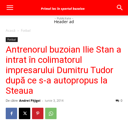
- Publicitate -
Header ad
Acasă
Fotbal
Fotbal
Antrenorul buzoian Ilie Stan a
intrat în colimatorul
impresarului Dumitru Tudor
după ce s-a autopropus la
Steaua
De către
Andrei Pițigoi
-
iunie 3, 2014
0