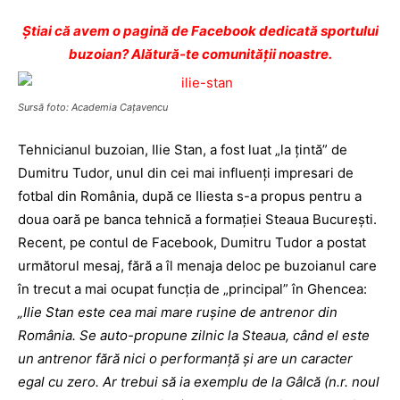
Ştiai că avem o pagină de Facebook dedicată sportului
buzoian? Alătură-te comunității noastre.
Sursă foto: Academia Cațavencu
Tehnicianul buzoian, Ilie Stan, a fost luat „la ţintă” de
Dumitru Tudor, unul din cei mai influenţi impresari de
fotbal din România, după ce Iliesta s-a propus pentru a
doua oară pe banca tehnică a formaţiei Steaua Bucureşti.
Recent, pe contul de Facebook, Dumitru Tudor a postat
următorul mesaj, fără a îl menaja deloc pe buzoianul care
în trecut a mai ocupat funcţia de „principal” în Ghencea:
„Ilie Stan este cea mai mare ruşine de antrenor din
România. Se auto-propune zilnic la Steaua, când el este
un antrenor fără nici o performanţă şi are un caracter
egal cu zero. Ar trebui să ia exemplu de la Gâlcă (n.r. noul