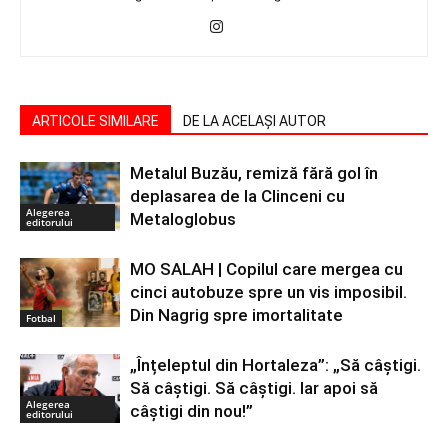
ARTICOLE SIMILARE
DE LA ACELAȘI AUTOR
Metalul Buzău, remiză fără gol în
deplasarea de la Clinceni cu
Alegerea
Metaloglobus
editorului
MO SALAH | Copilul care mergea cu
cinci autobuze spre un vis imposibil.
Din Nagrig spre imortalitate
Fotbal
„Înțeleptul din Hortaleza”: „Să câștigi.
Să câștigi. Să câștigi. Iar apoi să
Alegerea
câștigi din nou!”
editorului