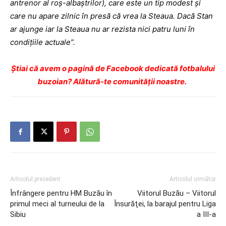
antrenor al roş-albaştrilor), care este un tip modest şi
care nu apare zilnic în presă că vrea la Steaua. Dacă Stan
ar ajunge iar la Steaua nu ar rezista nici patru luni în
condiţiile actuale”.
Ştiai că avem o pagină de Facebook dedicată fotbalului
buzoian? Alătură-te comunității noastre.
Articolul precedent
Articolul următor
Înfrângere pentru HM Buzău în
Viitorul Buzău – Viitorul
primul meci al turneului de la
Însurăţei, la barajul pentru Liga
Sibiu
a III-a