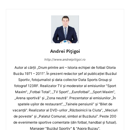
Andrei Pițigoi
http://www.andreipitigoi.ro
Autor al cărţii „Drum printre ani – Istoria echipei de fotbal Gloria
Buzău 1971 – 2011”. În prezent redactor şef al publicaţiei Buzăul
Sportiv, fotojurnalist şi data collector Data Sports Group şi
fotograf 123RF. Realizator TV şi moderator al emisiunilor "Sport
Maxim", „Fotbal Total”, „TV Sport”, „Eurofotbal”, „Sport Maxim”,
„Arena sportivă” şi „Zona neutră”. Prezentator al emisiunilor „În
spatele uşilor de restaurant”, „Tainele pensiunii” şi "Bilet de
vacanţă". Realizator al DVD-urilor „Războinicii la Ciuta”, „Meciuri
de poveste” şi „Palatul Comunal, simbol al Buzăului”. Peste 200
de evenimente sportive comentate (din fotbal, handbal şi futsal).
Manager "Buzăul Sportiv" & "Agora Buzau".