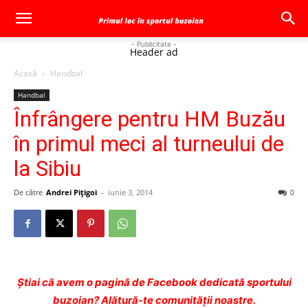
- Publicitate -
Header ad
Acasă
Handbal
Handbal
Înfrângere pentru HM Buzău
în primul meci al turneului de
la Sibiu
De către
Andrei Pițigoi
-
iunie 3, 2014
0
Ştiai că avem o pagină de Facebook dedicată sportului
buzoian? Alătură-te comunității noastre.