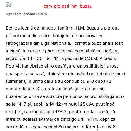
Sursă foto: handbalvolei.ro
Echipa locală de handbal feminin, H.M. Buzău a pierdut
primul meci din cadrul barajului de promovare/
retrogradare din Liga Naţională. Formaţia buzoiană a fost
învinsă, în ceea ce părea cea mai accesibilă partidă, cu
scorul de 33 – 30, 19 – 14 la pauză de C.S.M. Ploieşti.
Potrivit handbalvolei.ro desfăşurarea ostilităţilor a fost
una spectaculoasă, ploieştencele având un debut de meci
fulminant, în urma căruia au condus cu 9-0 după 13
minute de joc. S-au relaxat, însă, şi le-au permis
buzoiencelor să se apropie periculos, scorul strângându-
se la 14-7 şi, apoi, la 14-12 (minutul 25). Au avut însă
reacţie şi au făcut rapid 17-12, pentru ca, la pauză, să
intre cu acelaşi avantaj de cinci goluri, 19-14. Repriza
secundă n-a adus schimbări majore, diferenţa de 5-6