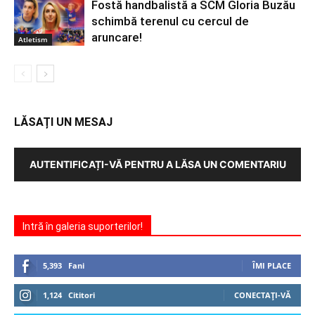
Fostă handbalistă a SCM Gloria Buzău
schimbă terenul cu cercul de
aruncare!
Atletism
LĂSAȚI UN MESAJ
AUTENTIFICAȚI-VĂ PENTRU A LĂSA UN COMENTARIU
Intră în galeria suporterilor!
5,393
Fani
ÎMI PLACE
1,124
Cititori
CONECTAȚI-VĂ