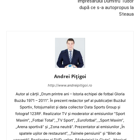
impresarului Dumitru Tudor
după ce s-a autopropus la
Steaua
Andrei Pițigoi
http://www.andreipitigoi.ro
Autor al cărţii „Drum printre ani – Istoria echipei de fotbal Gloria
Buzău 1971 – 2011”. În prezent redactor şef al publicaţiei Buzăul
Sportiv, fotojurnalist şi data collector Data Sports Group şi
fotograf 123RF. Realizator TV şi moderator al emisiunilor "Sport
Maxim", „Fotbal Total”, „TV Sport”, „Eurofotbal”, „Sport Maxim”,
„Arena sportivă” şi „Zona neutră”. Prezentator al emisiunilor „În
spatele uşilor de restaurant”, „Tainele pensiunii” şi "Bilet de
vacanţă". Realizator al DVD-urilor „Războinicii la Ciuta”, „Meciuri