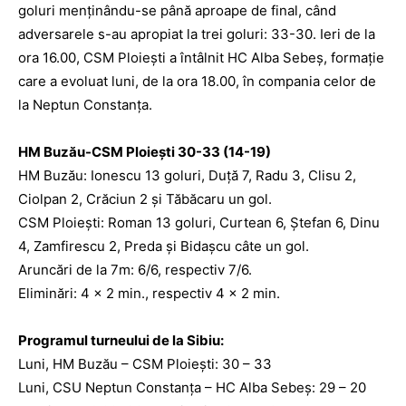
goluri menţinându-se până aproape de final, când
adversarele s-au apropiat la trei goluri: 33-30. Ieri de la
ora 16.00, CSM Ploieşti a întâlnit HC Alba Sebeş, formaţie
care a evoluat luni, de la ora 18.00, în compania celor de
la Neptun Constanţa.
HM Buzău-CSM Ploiești 30-33 (14-19)
HM Buzău: Ionescu 13 goluri, Duță 7, Radu 3, Clisu 2,
Ciolpan 2, Crăciun 2 şi Tăbăcaru un gol.
CSM Ploiești: Roman 13 goluri, Curtean 6, Ștefan 6, Dinu
4, Zamfirescu 2, Preda şi Bidașcu câte un gol.
Aruncări de la 7m: 6/6, respectiv 7/6.
Eliminări: 4 x 2 min., respectiv 4 x 2 min.
Programul turneului de la Sibiu:
Luni, HM Buzău – CSM Ploiești: 30 – 33
Luni, CSU Neptun Constanța – HC Alba Sebeș: 29 – 20