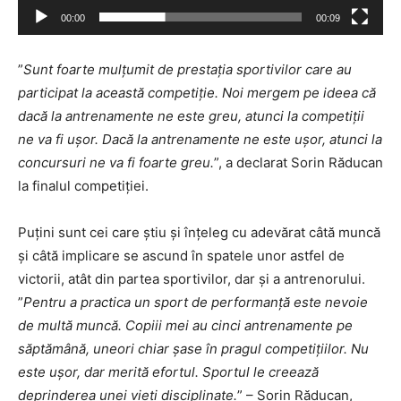
00:00
00:09
”
Sunt foarte mulțumit de prestația sportivilor care au
participat la această competiție. Noi mergem pe ideea că
dacă la antrenamente ne este greu, atunci la competiții
ne va fi ușor. Dacă la antrenamente ne este ușor, atunci la
concursuri ne va fi foarte greu.
”, a declarat Sorin Răducan
la finalul competiției.
Puțini sunt cei care știu și înțeleg cu adevărat câtă muncă
și câtă implicare se ascund în spatele unor astfel de
victorii, atât din partea sportivilor, dar și a antrenorului.
”
Pentru a practica un sport de performanță este nevoie
de multă muncă. Copiii mei au cinci antrenamente pe
săptămână, uneori chiar șase în pragul competițiilor. Nu
este ușor, dar merită efortul. Sportul le creează
deprinderea unei vieți disciplinate.
” – Sorin Răducan,