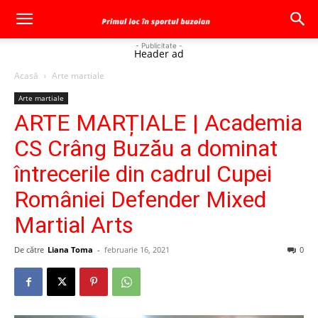
- Publicitate -
Header ad
Acasă
Arte martiale
Arte martiale
ARTE MARȚIALE | Academia
CS Crâng Buzău a dominat
întrecerile din cadrul Cupei
României Defender Mixed
Martial Arts
De către
Liana Toma
-
februarie 16, 2021
0