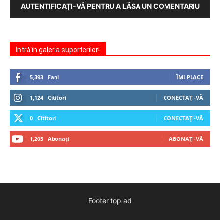
AUTENTIFICAȚI-VĂ PENTRU A LĂSA UN COMENTARIU
Intră în galeria suporterilor!
5,393
Fani
ÎMI PLACE
1,124
Cititori
CONECTAȚI-VĂ
0
Cititori
CONECTAȚI-VĂ
1,205
Abonați
ABONAȚI-VĂ
Footer top ad