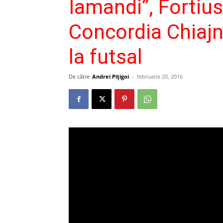
Iamandi”, Fortiu
Concordia Chiaj
la futsal
De către
Andrei Pițigoi
-
februarie 20, 2016