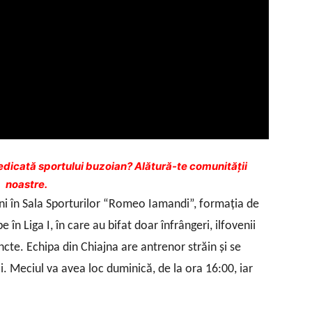
dicată sportului buzoian? Alătură-te comunității
noastre.
lni în Sala Sporturilor “Romeo Iamandi”, formaţia de
în Liga I, în care au bifat doar înfrângeri, ilfovenii
cte. Echipa din Chiajna are antrenor străin şi se
i. Meciul va avea loc duminică, de la ora 16:00, iar