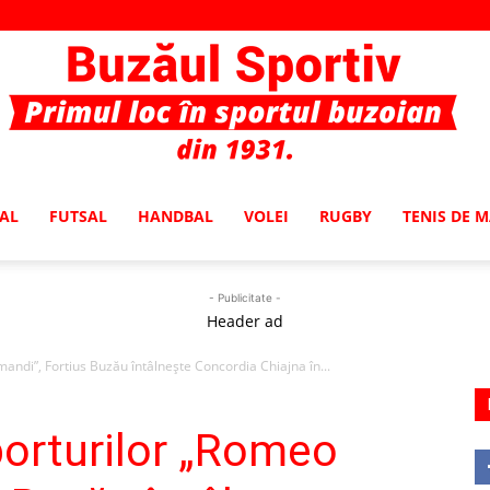
AL
FUTSAL
HANDBAL
VOLEI
RUGBY
TENIS DE 
Buzaul
- Publicitate -
Header ad
mandi”, Fortius Buzău întâlneşte Concordia Chiajna în...
Sportiv
porturilor „Romeo