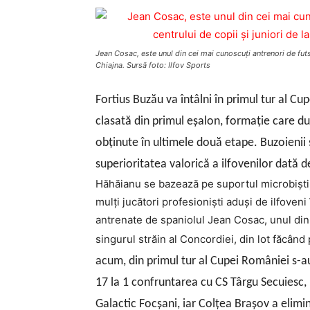
Jean Cosac, este unul din cei mai cunoscuţi antrenori de futsa
Chiajna. Sursă foto: Ilfov Sports
Fortius Buzău va întâlni în primul tur al Cu
clasată din primul eşalon, formaţie care d
obţinute în ultimele două etape. Buzoienii s
superioritatea valorică a ilfovenilor dată de
Hăhăianu se bazează pe suportul microbiştil
mulţi jucători profesionişti aduşi de ilfoven
antrenate de spaniolul Jean Cosac, unul din 
singurul străin al Concordiei, din lot făcând 
acum, din primul tur al Cupei României s-au 
17 la 1 confruntarea cu CS Târgu Secuiesc, U
Galactic Focşani, iar Colţea Braşov a elimi