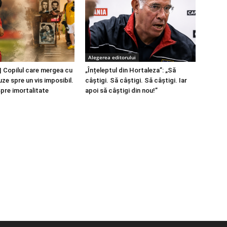
Alegerea editorului
 Copilul care mergea cu
„Înțeleptul din Hortaleza”: „Să
ze spre un vis imposibil.
câștigi. Să câștigi. Să câștigi. Iar
spre imortalitate
apoi să câștigi din nou!”