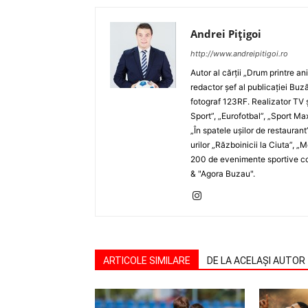
Andrei Pițigoi
http://www.andreipitigoi.ro
Autor al cărţii „Drum printre an
redactor şef al publicaţiei Buză
fotograf 123RF. Realizator TV ş
Sport”, „Eurofotbal”, „Sport Ma
„În spatele uşilor de restaurant
urilor „Războinicii la Ciuta”, 
200 de evenimente sportive com
& "Agora Buzau".
ARTICOLE SIMILARE
DE LA ACELAȘI AUTOR