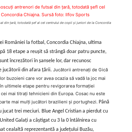
l din ţară, totodată şef al cel centrului de copii şi juniori de la Concordia
pei României la fotbal, Concordia Chiajna, ultima
upă 18 etape a reuşit să strângă doar patru puncte,
unt încrezători în şansele lor, dar recunosc
Jucătorii antrenaţi de Gică
 jucătorii din afara ţării.
or buzoieni care vor avea ocazia să vadă la joc mai
i în ultimele etape pentru revigorarea formaţiei
cei mai titraţi tehnicieni din Europa. Cosac nu este
parte mai mulţi jucători brazilieni şi portughezi.
Până
jucat trei meciuri. Blue Angel Cristian a pierdut cu
nited Galaţi a câştigat cu 3 la 0 întâlnirea cu
nat cealaltă reprezentantă a judeţului Buzău,