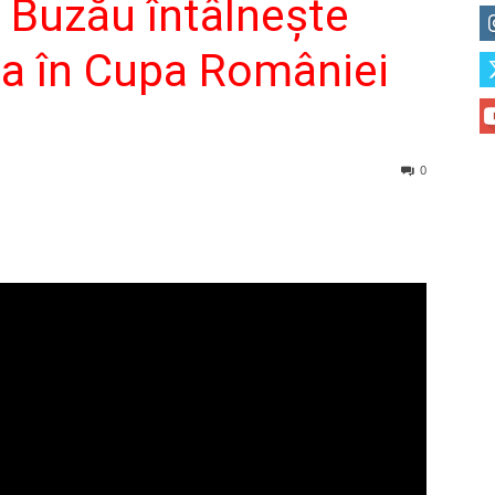
s Buzău întâlneşte
na în Cupa României
0