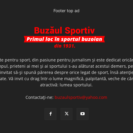
Footer top ad
te pentru sport, din pasiune pentru jurnalism şi este dedicat oricăr
ul, prieteni ai mei şi ai sportului s-au alăturat acestui demers, p
nvitat să-şi spună părerea despre orice legat de sport, însă atenţi
olerate. Vă invit cu drag într-o lume magnifică, palpitantă, veche de
atractivă: lumea sportului.
Contactați-ne:
buzaulsportiv@yahoo.com