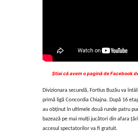
Ştiai că avem o pagină de Facebook de
Divizionara secundă, Fortius Buzău va întâ
primă ligă Concordia Chiajna. După 16 etape 
au obţinut în ultimele două runde patru pun
bazează pe mai mulţi jucători din afara ţări
accesul spectatorilor va fi gratuit.