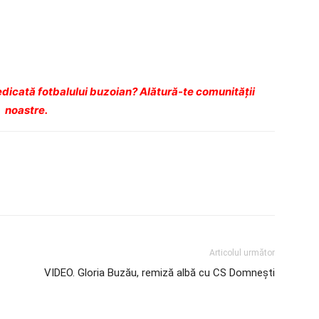
dicată fotbalului buzoian? Alătură-te comunității
noastre.
Articolul următor
VIDEO. Gloria Buzău, remiză albă cu CS Domneşti