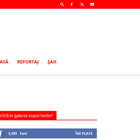
MASĂ
REPORTAJ
ŞAH
Intră în galeria suporterilor!
5,393
Fani
ÎMI PLACE