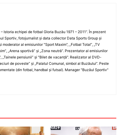
i – Istoria echipei de fotbal Gloria Buzău 1971 – 2011”. În prezent
ul Sportiv, fotojurnalist şi data collector Data Sports Group şi
i moderator al emisiunilor "Sport Maxim", „Fotbal Total”, „TV
xim”, „Arena sportivă” şi „Zona neutră”. Prezentator al emisiunilor
”, „Tainele pensiunii” şi "Bilet de vacanţă". Realizator al DVD-
„Meciuri de poveste” şi „Palatul Comunal, simbol al Buzăului”. Peste
entate (din fotbal, handbal şi futsal). Manager "Buzăul Sportiv"