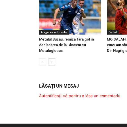
Alegerea editorului
Fotbal
Metalul Buzău, remiză fără gol în
MO SALAH |
deplasarea de la Clinceni cu
cinci autobu
Metaloglobus
Din Nagrig 
LĂSAȚI UN MESAJ
Autentificați-vă pentru a lăsa un comentariu