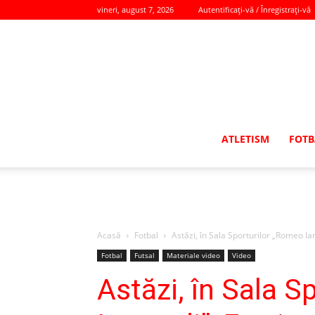
vineri, august 7, 2026
Autentificați-vă / Înregistrați-vă
ATLETISM
FOTB
Acasă
Fotbal
Astăzi, în Sala Sporturilor „Romeo Ia
Fotbal
Futsal
Materiale video
Video
Astăzi, în Sala S