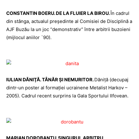
CONSTANTIN BOERU. DE LA FLUIER LA BIROU.
În cadrul
din stânga, actualul preşedinte al Comisiei de Disciplină a
AJF Buzău la un joc “demonstrativ” între arbitrii buzoieni
(mijlocul aniilor `90).
IULIAN DĂNIŢĂ. TÂNĂR ŞI NEMURITOR.
Dăniţă (decupaj
dintr-un poster al formaţiei ucrainene Metalist Harkov –
2005). Cadrul recent surprins la Gala Sportului Ilfovean.
MARIAN DOROBANŢU. SINGURUL ARBITRU