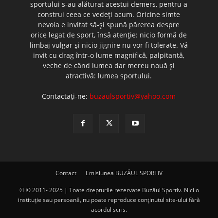
sportului s-au alăturat acestui demers, pentru a
construi ceea ce vedeţi acum. Oricine simte
nevoia e invitat să-şi spună părerea despre
orice legat de sport, însă atenţie: nicio formă de
limbaj vulgar şi nicio jignire nu vor fi tolerate. Vă
invit cu drag într-o lume magnifică, palpitantă,
veche de când lumea dar mereu nouă şi
atractivă: lumea sportului.
Contactați-ne:
buzaulsportiv@yahoo.com
Contact
Emisiunea BUZĂUL SPORTIV
© © 2011- 2025 | Toate drepturile rezervate Buzăul Sportiv. Nici o
instituţie sau persoană, nu poate reproduce conţinutul site-ului fără
acordul scris.