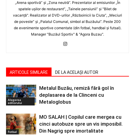
„Arena sportivă” şi „Zona neutră”. Prezentator al emisiunilor „În
spatele uşilor de restaurant”, „Tainele pensiunii” şi "Bilet de
vacanţă". Realizator al DVD-urilor „Războinicii la Ciuta”, „Meciuri
de poveste” şi „Palatul Comunal, simbol al Buzăului”. Peste 200
de evenimente sportive comentate (din fotbal, handbal şi futsal).
Manager "Buzăul Sportiv" & "Agora Buzau".
ARTICOLE SIMILARE
DE LA ACELAȘI AUTOR
Metalul Buzău, remiză fără gol în
deplasarea de la Clinceni cu
Alegerea
Metaloglobus
editorului
MO SALAH | Copilul care mergea cu
cinci autobuze spre un vis imposibil.
Din Nagrig spre imortalitate
Fotbal