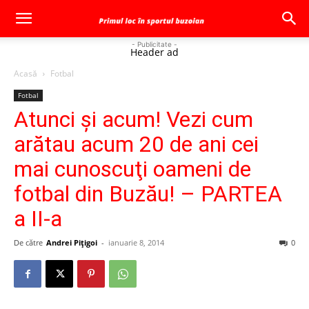
- Publicitate -
Header ad
Acasă
Fotbal
Fotbal
Atunci şi acum! Vezi cum
arătau acum 20 de ani cei
mai cunoscuţi oameni de
fotbal din Buzău! – PARTEA
a II-a
De către
Andrei Pițigoi
-
ianuarie 8, 2014
0