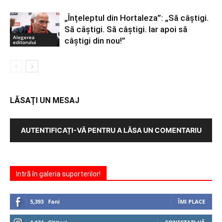
„Înțeleptul din Hortaleza”: „Să câștigi.
Să câștigi. Să câștigi. Iar apoi să
Alegerea
câștigi din nou!”
editorului
LĂSAȚI UN MESAJ
AUTENTIFICAȚI-VĂ PENTRU A LĂSA UN COMENTARIU
Intră în galeria suporterilor!
5,393
Fani
ÎMI PLACE