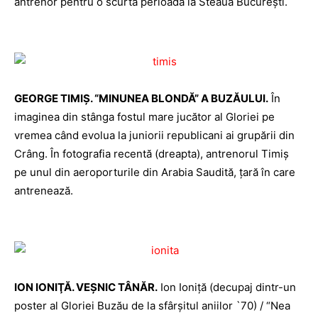
antrenor pentru o scurtă perioadă la Steaua Bucureşti.
GEORGE TIMIŞ. “MINUNEA BLONDĂ” A BUZĂULUI.
În
imaginea din stânga fostul mare jucător al Gloriei pe
vremea când evolua la juniorii republicani ai grupării din
Crâng. În fotografia recentă (dreapta), antrenorul Timiş
pe unul din aeroporturile din Arabia Saudită, ţară în care
antrenează.
ION IONIŢĂ. VEŞNIC TÂNĂR.
Ion Ioniţă (decupaj dintr-un
poster al Gloriei Buzău de la sfârşitul aniilor `70) / “Nea