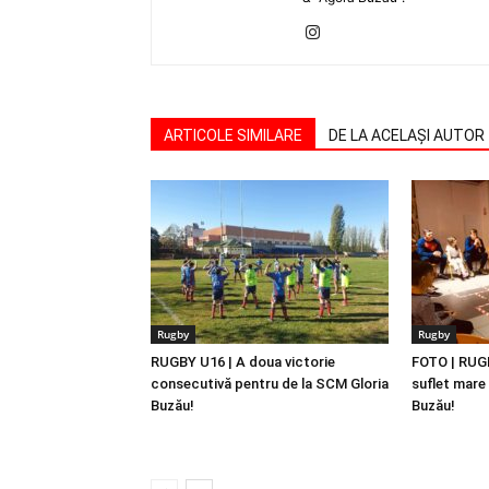
ARTICOLE SIMILARE
DE LA ACELAȘI AUTOR
Rugby
Rugby
RUGBY U16 | A doua victorie
FOTO | RUGB
consecutivă pentru de la SCM Gloria
suflet mare 
Buzău!
Buzău!