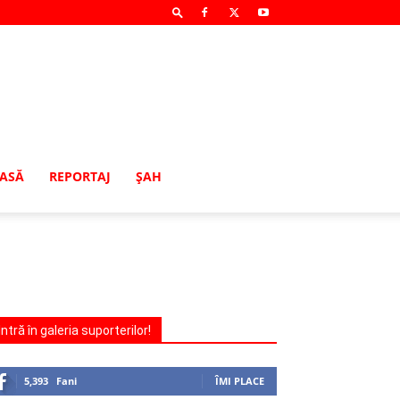
MASĂ
REPORTAJ
ŞAH
Intră în galeria suporterilor!
5,393
Fani
ÎMI PLACE