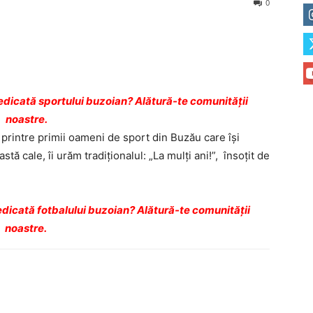
0
dicată sportului buzoian? Alătură-te comunității
noastre.
 printre primii oameni de sport din Buzău care îşi
ă cale, îi urăm tradiţionalul: „La mulţi ani!”, însoţit de
dicată fotbalului buzoian? Alătură-te comunității
noastre.