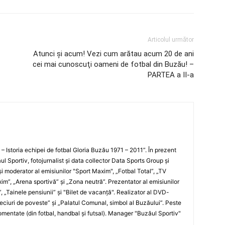
Articolul următor
Atunci şi acum! Vezi cum arătau acum 20 de ani
cei mai cunoscuţi oameni de fotbal din Buzău! –
PARTEA a II-a
i – Istoria echipei de fotbal Gloria Buzău 1971 – 2011”. În prezent
ul Sportiv, fotojurnalist şi data collector Data Sports Group şi
i moderator al emisiunilor "Sport Maxim", „Fotbal Total”, „TV
xim”, „Arena sportivă” şi „Zona neutră”. Prezentator al emisiunilor
”, „Tainele pensiunii” şi "Bilet de vacanţă". Realizator al DVD-
„Meciuri de poveste” şi „Palatul Comunal, simbol al Buzăului”. Peste
entate (din fotbal, handbal şi futsal). Manager "Buzăul Sportiv"