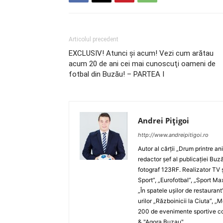
Articolul precedent
EXCLUSIV! Atunci şi acum! Vezi cum arătau
acum 20 de ani cei mai cunoscuţi oameni de
fotbal din Buzău! – PARTEA I
Andrei Pițigoi
http://www.andreipitigoi.ro
Autor al cărţii „Drum printre an
redactor şef al publicaţiei Buză
fotograf 123RF. Realizator TV ş
Sport”, „Eurofotbal”, „Sport Ma
„În spatele uşilor de restaurant
urilor „Războinicii la Ciuta”, 
200 de evenimente sportive com
& "Agora Buzau".