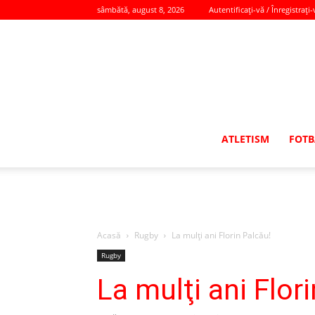
sâmbătă, august 8, 2026
Autentificați-vă / Înregistrați-
ATLETISM
FOTB
Acasă
Rugby
La mulţi ani Florin Palcău!
Rugby
La mulţi ani Flor