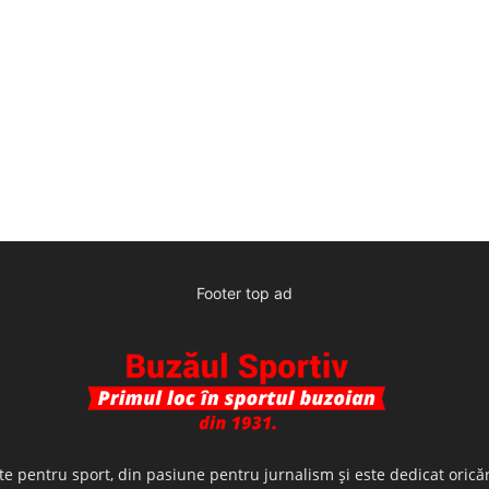
Footer top ad
te pentru sport, din pasiune pentru jurnalism şi este dedicat oricăr