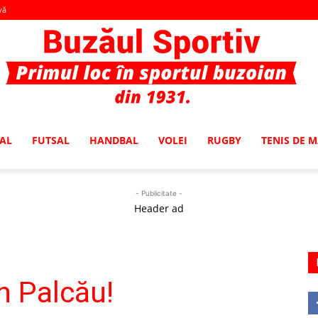
vă
AL
FUTSAL
HANDBAL
VOLEI
RUGBY
TENIS DE 
Buzaul
- Publicitate -
Header ad
Sportiv
in Palcău!