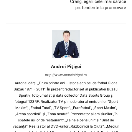
Crâng, egalii celei mai sărace
pretendente la promovare
Andrei Pițigoi
http://www.andreipitigoi.ro
Autor al cărţii „Drum printre ani – Istoria echipei de fotbal Gloria
Buzău 1971 – 2011”. În prezent redactor şef al publicaţiei Buzăul
Sportiv, fotojurnalist şi data collector Data Sports Group şi
fotograf 123RF. Realizator TV şi moderator al emisiunilor "Sport
Maxim", „Fotbal Total”, „TV Sport”, „Eurofotbal”, „Sport Maxim”,
„Arena sportivă” şi „Zona neutră”. Prezentator al emisiunilor „În
spatele uşilor de restaurant”, „Tainele pensiunii” şi "Bilet de
vacanţă". Realizator al DVD-urilor „Războinicii la Ciuta”, „Meciuri