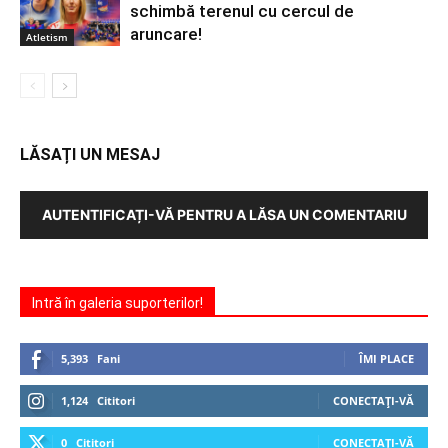
schimbă terenul cu cercul de
aruncare!
Atletism
LĂSAȚI UN MESAJ
AUTENTIFICAȚI-VĂ PENTRU A LĂSA UN COMENTARIU
Intră în galeria suporterilor!
5,393
Fani
ÎMI PLACE
1,124
Cititori
CONECTAȚI-VĂ
0
Cititori
CONECTAȚI-VĂ