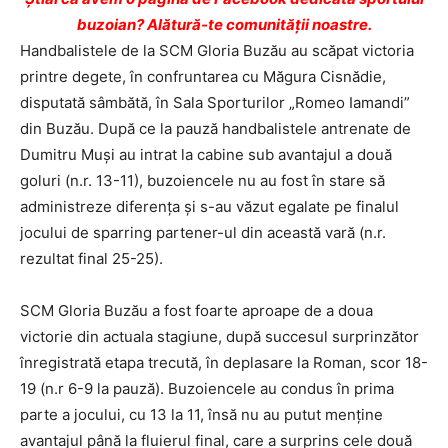
buzoian? Alătură-te comunității noastre.
Handbalistele de la SCM Gloria Buzău au scăpat victoria
printre degete, în confruntarea cu Măgura Cisnădie,
disputată sâmbătă, în Sala Sporturilor „Romeo Iamandi”
din Buzău. După ce la pauză handbalistele antrenate de
Dumitru Muşi au intrat la cabine sub avantajul a două
goluri (n.r. 13-11), buzoiencele nu au fost în stare să
administreze diferenţa şi s-au văzut egalate pe finalul
jocului de sparring partener-ul din această vară (n.r.
rezultat final 25-25).
SCM Gloria Buzău a fost foarte aproape de a doua
victorie din actuala stagiune, după succesul surprinzător
înregistrată etapa trecută, în deplasare la Roman, scor 18-
19 (n.r 6-9 la pauză). Buzoiencele au condus în prima
parte a jocului, cu 13 la 11, însă nu au putut menţine
avantajul până la fluierul final, care a surprins cele două