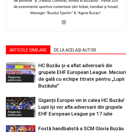
de poveste” şi „Palatul Comunal, simbol al Buzăului”. Peste 200
de evenimente sportive comentate (din fotbal, handbal şi futsal).
Manager "Buzăul Sportiv" & "Agora Buzau".
ARTICOLE SIMILARE
DE LA ACELAȘI AUTOR
HC Buzău și-a aflat adversarii din
grupele EHF European League. Meciuri
Alegerea
de gală cu echipe titrate pentru „Lupii
editorului
Buzăului”
Giganții Europei vin în calea HC Buzău!
Lupii își vor afla adversarii din grupele
Alegerea
EHF European League pe 17 iulie
editorului
Fostă handbalistă a SCM Gloria Buzău