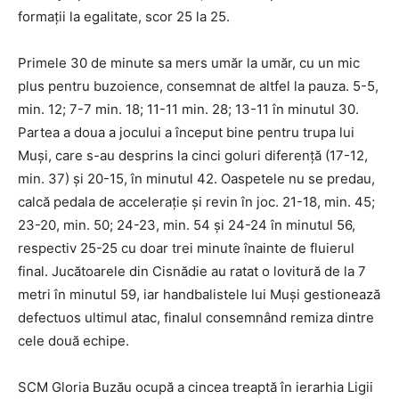
formaţii la egalitate, scor 25 la 25.
Primele 30 de minute sa mers umăr la umăr, cu un mic
plus pentru buzoience, consemnat de altfel la pauza. 5-5,
min. 12; 7-7 min. 18; 11-11 min. 28; 13-11 în minutul 30.
Partea a doua a jocului a început bine pentru trupa lui
Muşi, care s-au desprins la cinci goluri diferenţă (17-12,
min. 37) şi 20-15, în minutul 42. Oaspetele nu se predau,
calcă pedala de acceleraţie şi revin în joc. 21-18, min. 45;
23-20, min. 50; 24-23, min. 54 şi 24-24 în minutul 56,
respectiv 25-25 cu doar trei minute înainte de fluierul
final. Jucătoarele din Cisnădie au ratat o lovitură de la 7
metri în minutul 59, iar handbalistele lui Muşi gestionează
defectuos ultimul atac, finalul consemnând remiza dintre
cele două echipe.
SCM Gloria Buzău ocupă a cincea treaptă în ierarhia Ligii