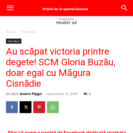
- Publicitate -
Header ad
Acasă
Handbal
Handbal
Au scăpat victoria printre
degete! SCM Gloria Buzău,
doar egal cu Măgura
Cisnădie
De către
Andrei Pițigoi
-
septembrie 16, 2018
0
Ştiai că avem o pagină de Facebook dedicată sportului