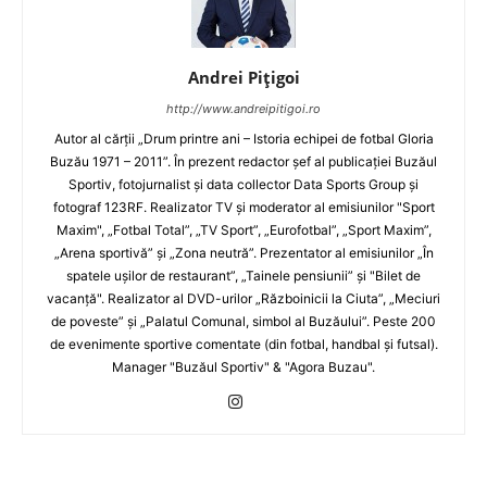
Andrei Pițigoi
http://www.andreipitigoi.ro
Autor al cărţii „Drum printre ani – Istoria echipei de fotbal Gloria
Buzău 1971 – 2011”. În prezent redactor şef al publicaţiei Buzăul
Sportiv, fotojurnalist şi data collector Data Sports Group şi
fotograf 123RF. Realizator TV şi moderator al emisiunilor "Sport
Maxim", „Fotbal Total”, „TV Sport”, „Eurofotbal”, „Sport Maxim”,
„Arena sportivă” şi „Zona neutră”. Prezentator al emisiunilor „În
spatele uşilor de restaurant”, „Tainele pensiunii” şi "Bilet de
vacanţă". Realizator al DVD-urilor „Războinicii la Ciuta”, „Meciuri
de poveste” şi „Palatul Comunal, simbol al Buzăului”. Peste 200
de evenimente sportive comentate (din fotbal, handbal şi futsal).
Manager "Buzăul Sportiv" & "Agora Buzau".