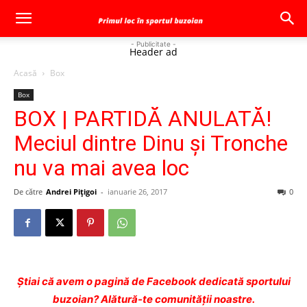
- Publicitate -
Header ad
Acasă
Box
Box
BOX | PARTIDĂ ANULATĂ!
Meciul dintre Dinu şi Tronche
nu va mai avea loc
De către
Andrei Pițigoi
-
ianuarie 26, 2017
0
Ştiai că avem o pagină de Facebook dedicată sportului
buzoian? Alătură-te comunității noastre.