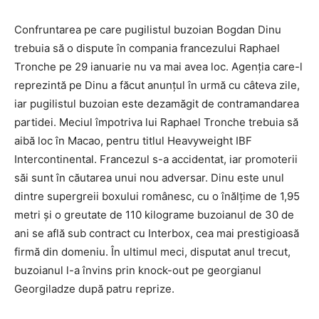
Confruntarea pe care pugilistul buzoian Bogdan Dinu
trebuia să o dispute în compania francezului Raphael
Tronche pe 29 ianuarie nu va mai avea loc. Agenţia care-l
reprezintă pe Dinu a făcut anunţul în urmă cu câteva zile,
iar pugilistul buzoian este dezamăgit de contramandarea
partidei. Meciul împotriva lui Raphael Tronche trebuia să
aibă loc în Macao, pentru titlul Heavyweight IBF
Intercontinental. Francezul s-a accidentat, iar promoterii
săi sunt în căutarea unui nou adversar. Dinu este unul
dintre supergreii boxului românesc, cu o înălţime de 1,95
metri şi o greutate de 110 kilograme buzoianul de 30 de
ani se află sub contract cu Interbox, cea mai prestigioasă
firmă din domeniu. În ultimul meci, disputat anul trecut,
buzoianul l-a învins prin knock-out pe georgianul
Georgiladze după patru reprize.