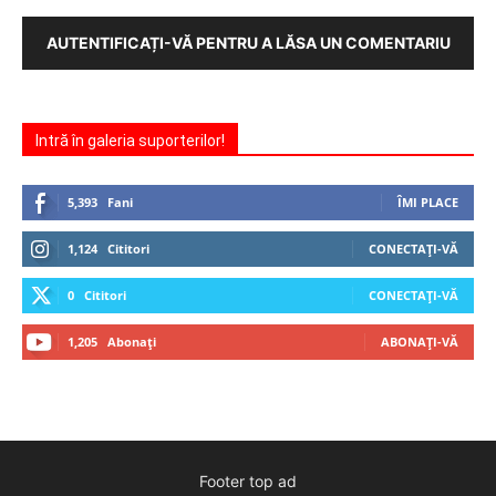
AUTENTIFICAȚI-VĂ PENTRU A LĂSA UN COMENTARIU
Intră în galeria suporterilor!
5,393
Fani
ÎMI PLACE
1,124
Cititori
CONECTAȚI-VĂ
0
Cititori
CONECTAȚI-VĂ
1,205
Abonați
ABONAȚI-VĂ
Footer top ad