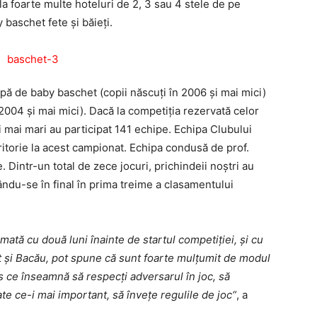
la foarte multe hoteluri de 2, 3 sau 4 stele de pe
 baschet fete și băieți.
hipă de baby baschet (copii născuți în 2006 și mai mici)
 2004 și mai mici). Dacă la competiția rezervată celor
ei mai mari au participat 141 echipe. Echipa Clubului
ritorie la acest campionat. Echipa condusă de prof.
. Dintr-un total de zece jocuri, prichindeii noștri au
sându-se în final în prima treime a clasamentului
ată cu două luni înainte de startul competiției, și cu
at și Bacău, pot spune că sunt foarte mulțumit de modul
es ce înseamnă să respecți adversarul în joc, să
ate ce-i mai important, să învețe regulile de joc“
, a