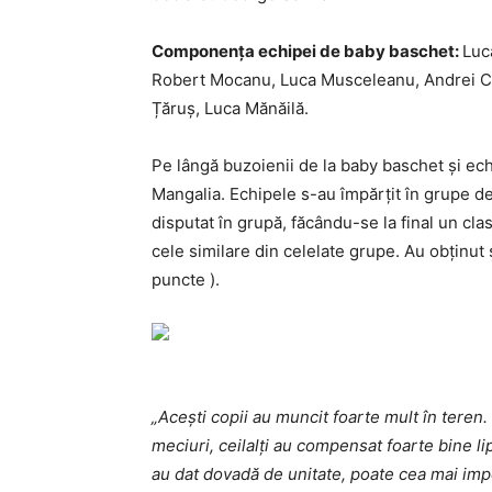
Componența echipei de baby baschet:
Luc
Robert Mocanu, Luca Musceleanu, Andrei Ci
Țăruș, Luca Mănăilă.
Pe lângă buzoienii de la baby baschet și ech
Mangalia. Echipele s-au împărțit în grupe de
disputat în grupă, făcându-se la final un cl
cele similare din celelate grupe. Au obținut ș
puncte ).
„Acești copii au muncit foarte mult în teren. 
meciuri, ceilalți au compensat foarte bine li
au dat dovadă de unitate, poate cea mai impo