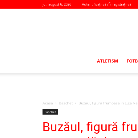
joi, august 6, 2026
Autentificați-vă / Înregistrați-vă
ATLETISM
FOTB
Acasă
Baschet
Buzăul, figură frumoasă în Liga Na
Baschet
Buzăul, figură fr