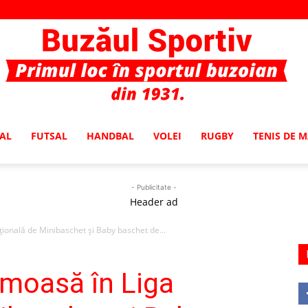
AL
FUTSAL
HANDBAL
VOLEI
RUGBY
TENIS DE 
Buzaul
- Publicitate -
Header ad
țională de Minibaschet și Baby baschet de...
Sportiv
umoasă în Liga