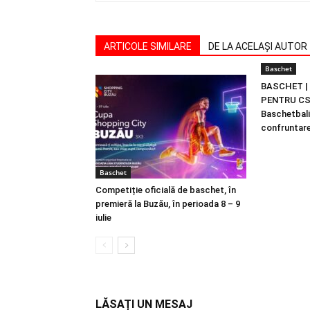
ARTICOLE SIMILARE
DE LA ACELAȘI AUTOR
Baschet
BASCHET |
PENTRU CS
Baschetbaliş
confruntar
Baschet
Competiție oficială de baschet, în
premieră la Buzău, în perioada 8 – 9
iulie
LĂSAȚI UN MESAJ