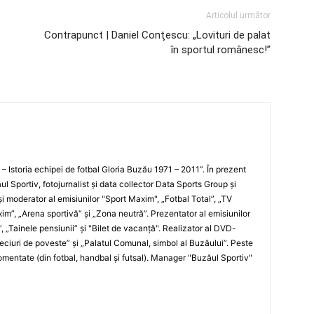
Articolul următor
Contrapunct | Daniel Conţescu: „Lovituri de palat
în sportul românesc!”
i – Istoria echipei de fotbal Gloria Buzău 1971 – 2011”. În prezent
ul Sportiv, fotojurnalist şi data collector Data Sports Group şi
i moderator al emisiunilor "Sport Maxim", „Fotbal Total”, „TV
xim”, „Arena sportivă” şi „Zona neutră”. Prezentator al emisiunilor
”, „Tainele pensiunii” şi "Bilet de vacanţă". Realizator al DVD-
„Meciuri de poveste” şi „Palatul Comunal, simbol al Buzăului”. Peste
entate (din fotbal, handbal şi futsal). Manager "Buzăul Sportiv"