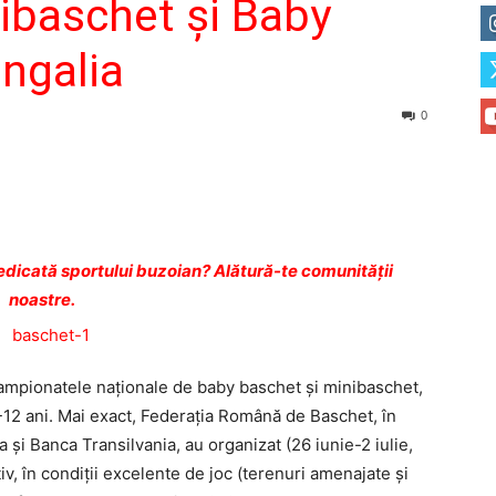
ibaschet și Baby
ngalia
0
dicată sportului buzoian? Alătură-te comunității
noastre.
campiona­te­le naționale de baby baschet și minibaschet,
-12 ani. Mai exact, Federația Ro­mână de Baschet, în
și Banca Transilvania, au organizat (26 iunie-2 iu­lie,
iv, în condiții excelente de joc (terenuri amenajate și