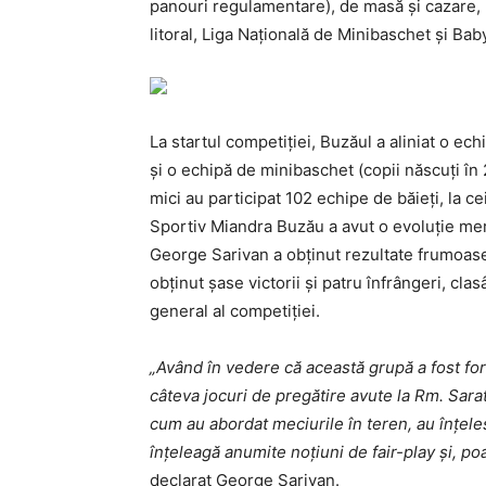
panouri regulamen­ta­re), de masă și cazare, 
litoral, Liga Națională de Minibaschet și Baby
La startul competiției, Bu­zăul a aliniat o ec
și o echipă de minibaschet (copii născuți în
mici au participat 102 echipe de băieți, la c
Sportiv Mian­dra Buzău a avut o evolu­ție me
Geor­ge Sarivan a obținut re­zul­tate frumoase
obținut șase victorii și patru înfrângeri, cla
general al competiției.
„Având în vedere că această grupă a fost form
câteva jocuri de pregătire avute la Rm. Sar
cum au abor­dat meciurile în teren, au înțel
înțeleagă anumite noțiuni de fair-play și, po
declarat George Sarivan.