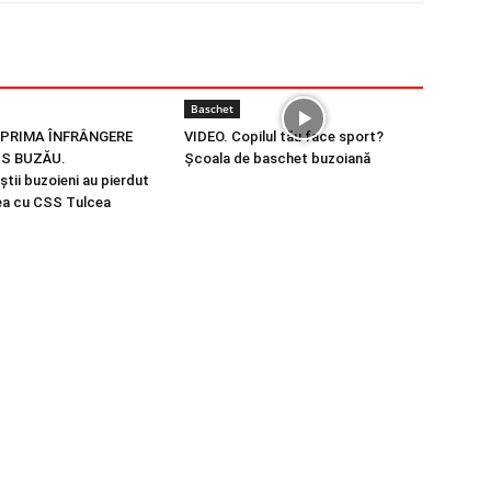
Baschet
 PRIMA ÎNFRÂNGERE
VIDEO. Copilul tău face sport?
S BUZĂU.
Şcoala de baschet buzoiană
tii buzoieni au pierdut
ea cu CSS Tulcea