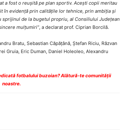
t a fost o reușită pe plan sportiv. Acești copii meri­tau
 în evidență prin calitățile lor tehnice, prin ambiția și
u sprijinul de la bugetul propriu, al Consiliului Județean
sincere mulțumiri“
, a declarat prof. Ciprian Borcilă.
ndru Bra­tu, Sebastian Căpățână, Ștefan Riciu, Răzvan
rei Gruia, Eric Duman, Da­niel Holeoleo, Alexandru
dicată fotbalului buzoian? Alătură-te comunității
noastre.