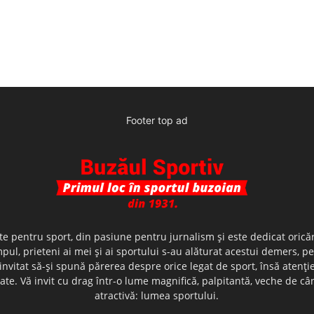
Footer top ad
te pentru sport, din pasiune pentru jurnalism şi este dedicat oricăr
ul, prieteni ai mei şi ai sportului s-au alăturat acestui demers, p
nvitat să-şi spună părerea despre orice legat de sport, însă atenţi
olerate. Vă invit cu drag într-o lume magnifică, palpitantă, veche de
atractivă: lumea sportului.