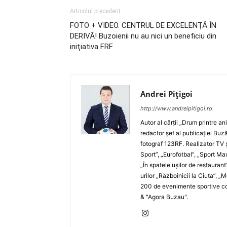
Articolul precedent
FOTO + VIDEO. CENTRUL DE EXCELENŢĂ ÎN
DERIVĂ! Buzoienii nu au nici un beneficiu din
iniţiativa FRF
Andrei Pițigoi
http://www.andreipitigoi.ro
Autor al cărţii „Drum printre an
redactor şef al publicaţiei Buză
fotograf 123RF. Realizator TV ş
Sport”, „Eurofotbal”, „Sport Ma
„În spatele uşilor de restaurant
urilor „Războinicii la Ciuta”, 
200 de evenimente sportive com
& "Agora Buzau".