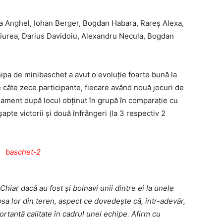
a Anghel, Iohan Berger, Bogdan Haba­ra, Rareș Alexa,
urea, Darius Davidoiu, Alexandru Necula, Bogdan
ipa de minibaschet a avut o evoluție foar­te bună la
 câte zece participan­te, fiecare având nouă jocuri de
asament după locul obținut în grupă în comparație cu
apte victorii și două înfrângeri (la 3 respectiv 2
Chiar dacă au fost și bolnavi unii dintre ei la unele
psa lor din teren, aspect ce dovedește că, într-adevăr,
rtantă calitate în cadrul unei echipe. Afirm cu