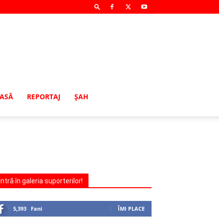
MASĂ
REPORTAJ
ŞAH
Intră în galeria suporterilor!
5,393
Fani
ÎMI PLACE