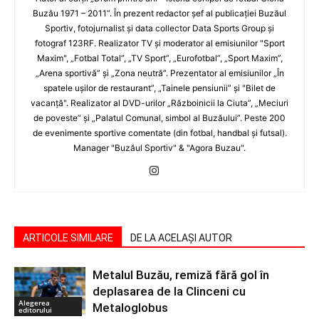
Buzău 1971 – 2011”. În prezent redactor şef al publicaţiei Buzăul
Sportiv, fotojurnalist şi data collector Data Sports Group şi
fotograf 123RF. Realizator TV şi moderator al emisiunilor "Sport
Maxim", „Fotbal Total”, „TV Sport”, „Eurofotbal”, „Sport Maxim”,
„Arena sportivă” şi „Zona neutră”. Prezentator al emisiunilor „În
spatele uşilor de restaurant”, „Tainele pensiunii” şi "Bilet de
vacanţă". Realizator al DVD-urilor „Războinicii la Ciuta”, „Meciuri
de poveste” şi „Palatul Comunal, simbol al Buzăului”. Peste 200
de evenimente sportive comentate (din fotbal, handbal şi futsal).
Manager "Buzăul Sportiv" & "Agora Buzau".
ARTICOLE SIMILARE
DE LA ACELAȘI AUTOR
Metalul Buzău, remiză fără gol în
deplasarea de la Clinceni cu
Alegerea
Metaloglobus
editorului