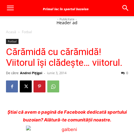
- Publicitate -
Header ad
Acasă
Fotbal
Fotbal
Cărămidă cu cărămidă!
Viitorul îşi clădeşte… viitorul.
De către
Andrei Pițigoi
-
iunie 3, 2014
0
Ştiai că avem o pagină de Facebook dedicată sportului
buzoian? Alătură-te comunității noastre.