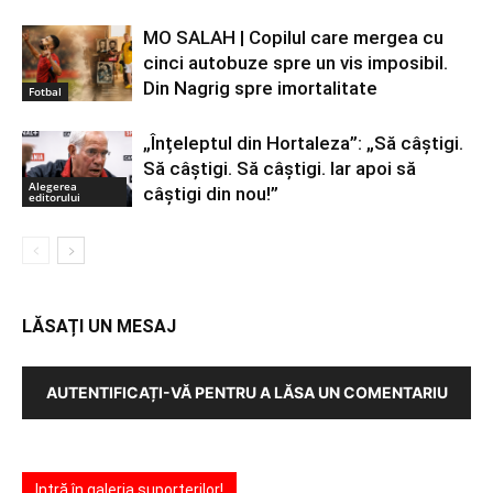
MO SALAH | Copilul care mergea cu
cinci autobuze spre un vis imposibil.
Din Nagrig spre imortalitate
Fotbal
„Înțeleptul din Hortaleza”: „Să câștigi.
Să câștigi. Să câștigi. Iar apoi să
Alegerea
câștigi din nou!”
editorului
LĂSAȚI UN MESAJ
AUTENTIFICAȚI-VĂ PENTRU A LĂSA UN COMENTARIU
Intră în galeria suporterilor!