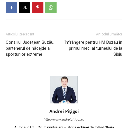
Articolul precedent
Articolul următor
Consiliul Judeţean Buzău,
Înfrângere pentru HM Buzău în
partenerul de nădejde al
primul meci al turneului de la
sporturilor extreme
Sibiu
Andrei Pițigoi
http://www.andreipitigoi.ro
Autor al cărţii „Drum printre ani – Istoria echipei de fotbal Gloria