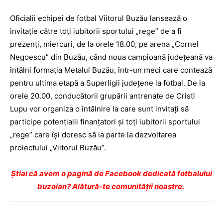
Oficialii echipei de fotbal Viitorul Buzău lansează o
invitaţie către toţi iubitorii sportului „rege” de a fi
prezenţi, miercuri, de la orele 18.00, pe arena „Cornel
Negoescu” din Buzău, când noua campioană judeţeană va
întâlni formaţia Metalul Buzău, într-un meci care contează
pentru ultima etapă a Superligii judeţene la fotbal. De la
orele 20.00, conducătorii grupării antrenate de Cristi
Lupu vor organiza o întâlnire la care sunt invitaţi să
participe potenţialii finanţatori şi toţi iubitorii sportului
„rege” care îşi doresc să ia parte la dezvoltarea
proiectului „Viitorul Buzău”.
Ştiai că avem o pagină de Facebook dedicată fotbalului
buzoian? Alătură-te comunității noastre.