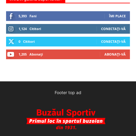
5,393
Fani
ÎMI PLACE
1,124
Cititori
CONECTAȚI-VĂ
0
Cititori
CONECTAȚI-VĂ
1,205
Abonați
ABONAȚI-VĂ
Footer top ad