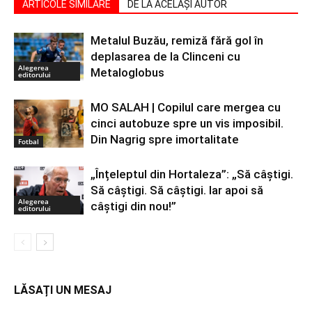
ARTICOLE SIMILARE
DE LA ACELAȘI AUTOR
Metalul Buzău, remiză fără gol în
deplasarea de la Clinceni cu
Alegerea
Metaloglobus
editorului
MO SALAH | Copilul care mergea cu
cinci autobuze spre un vis imposibil.
Din Nagrig spre imortalitate
Fotbal
„Înțeleptul din Hortaleza”: „Să câștigi.
Să câștigi. Să câștigi. Iar apoi să
Alegerea
câștigi din nou!”
editorului
LĂSAȚI UN MESAJ