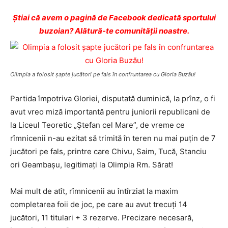
Ştiai că avem o pagină de Facebook dedicată sportului
buzoian? Alătură-te comunității noastre.
Olimpia a folosit şapte jucători pe fals în confruntarea cu Gloria Buzău!
Partida împotriva Gloriei, disputată duminică, la prînz, o fi
avut vreo miză importantă pentru juniorii republicani de
la Liceul Teoretic „Ştefan cel Mare”, de vreme ce
rîmnicenii n-au ezitat să trimită în teren nu mai puţin de 7
jucători pe fals, printre care Chivu, Saim, Tucă, Stanciu
ori Geambaşu, legitimaţi la Olimpia Rm. Sărat!
Mai mult de atît, rîmnicenii au întîrziat la maxim
completarea foii de joc, pe care au avut trecuţi 14
jucători, 11 titulari + 3 rezerve. Precizare necesară,