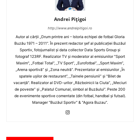
Andrei Pițigoi
http://www.andreipitigoi.ro
Autor al cărţii „Drum printre ani – Istoria echipei de fotbal Gloria
Buzău 1971 – 2011”. În prezent redactor şef al publicaţiei Buzăul
Sportiv, fotojurnalist şi data collector Data Sports Group şi
fotograf 123RF. Realizator TV şi moderator al emisiunilor "Sport
Maxim", „Fotbal Total”, „TV Sport”, „Eurofotbal”, „Sport Maxim”,
„Arena sportivă” şi „Zona neutră”. Prezentator al emisiunilor „În
spatele uşilor de restaurant”, „Tainele pensiunii” şi "Bilet de
vacanţă". Realizator al DVD-urilor „Războinicii la Ciuta”, „Meciuri
de poveste” şi „Palatul Comunal, simbol al Buzăului”. Peste 200
de evenimente sportive comentate (din fotbal, handbal şi futsal).
Manager "Buzăul Sportiv" & "Agora Buzau".