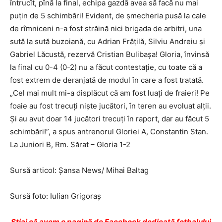
întrucît, pînă la final, echipa gazdă avea să facă nu mai
puţin de 5 schimbări! Evident, de şmecheria pusă la cale
de rîmniceni n-a fost străină nici brigada de arbitri, una
sută la sută buzoiană, cu Adrian Frăţilă, Silviu Andreiu şi
Gabriel Lăcustă, rezervă Cristian Bulibaşa! Gloria, învinsă
la final cu 0-4 (0-2) nu a făcut contestaţie, cu toate că a
fost extrem de deranjată de modul în care a fost tratată.
„Cel mai mult mi-a displăcut că am fost luaţi de fraieri! Pe
foaie au fost trecuţi nişte jucători, în teren au evoluat alţii.
Şi au avut doar 14 jucători trecuţi în raport, dar au făcut 5
schimbări!”, a spus antrenorul Gloriei A, Constantin Stan.
La Juniori B, Rm. Sărat – Gloria 1-2
Sursă articol: Şansa News/ Mihai Baltag
Sursă foto: Iulian Grigoraş
Ştiai că avem o pagină de Facebook dedicată fotbalului