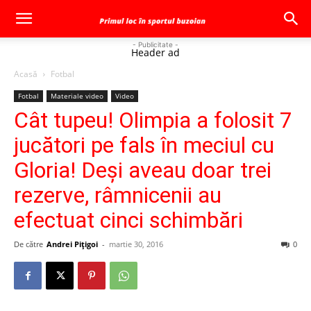
- Publicitate -
Header ad
Acasă
Fotbal
Fotbal
Materiale video
Video
Cât tupeu! Olimpia a folosit 7
jucători pe fals în meciul cu
Gloria! Deşi aveau doar trei
rezerve, râmnicenii au
efectuat cinci schimbări
De către
Andrei Pițigoi
-
martie 30, 2016
0