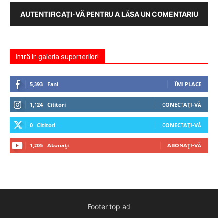
AUTENTIFICAȚI-VĂ PENTRU A LĂSA UN COMENTARIU
Intră în galeria suporterilor!
5,393
Fani
ÎMI PLACE
1,124
Cititori
CONECTAȚI-VĂ
0
Cititori
CONECTAȚI-VĂ
1,205
Abonați
ABONAȚI-VĂ
Footer top ad