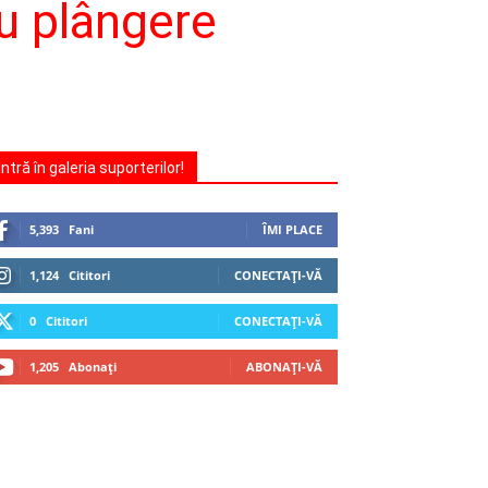
u plângere
Intră în galeria suporterilor!
5,393
Fani
ÎMI PLACE
1,124
Cititori
CONECTAȚI-VĂ
0
Cititori
CONECTAȚI-VĂ
1,205
Abonați
ABONAȚI-VĂ