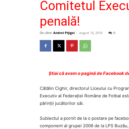
Comitetul Execu
penală!
De către
Andrei Pițigoi
-
august 16, 2018
0
Ştiai că avem o pagină de Facebook de
Cătălin Cighir, directorul Liceului cu Prog
Executiv al Federaţiei Române de Fotbal est
părinţii jucătorilor săi.
Subiectul a pornit de la o postare pe faceboo
component al grupei 2006 de la LPS Buzău, r