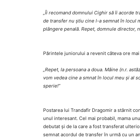
„Îi recomand domnului Cighir să îi acorde t
de transfer nu ştiu cine l-a semnat în locul 
plângere penală. Repet, domnule director, nu
Părintele juniorului a revenit câteva ore mai
„Repet, la persoana a doua. Mâine (n.r. astăz
vom vedea cine a smnat în locul meu şi al s
sperie!”
Postarea lui Trandafir Dragomir a stârnit co
unul interesant. Cel mai probabil, mama unui
debutat şi de la care a fost transferat ulteri
semnat acordul de transfer în urmă cu un an (