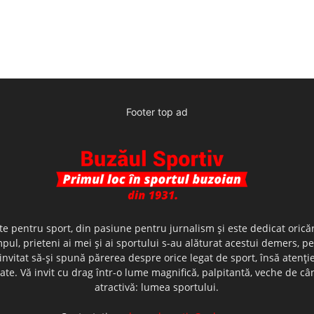
Footer top ad
te pentru sport, din pasiune pentru jurnalism şi este dedicat oricăr
ul, prieteni ai mei şi ai sportului s-au alăturat acestui demers, p
nvitat să-şi spună părerea despre orice legat de sport, însă atenţi
olerate. Vă invit cu drag într-o lume magnifică, palpitantă, veche de
atractivă: lumea sportului.