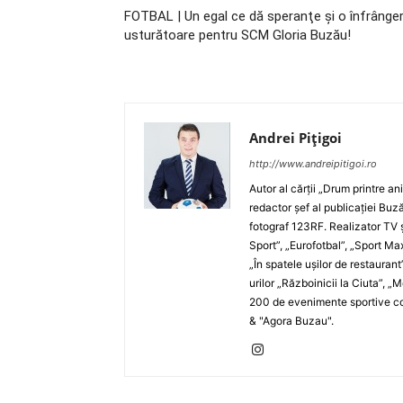
FOTBAL | Un egal ce dă speranţe şi o înfrânge
usturătoare pentru SCM Gloria Buzău!
Andrei Pițigoi
http://www.andreipitigoi.ro
Autor al cărţii „Drum printre an
redactor şef al publicaţiei Buză
fotograf 123RF. Realizator TV ş
Sport”, „Eurofotbal”, „Sport Ma
„În spatele uşilor de restaurant
urilor „Războinicii la Ciuta”, 
200 de evenimente sportive com
& "Agora Buzau".