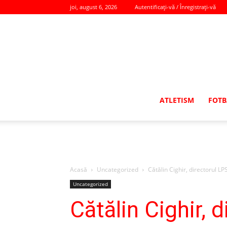
joi, august 6, 2026
Autentificați-vă / Înregistrați-vă
ATLETISM
FOTB
Acasă
Uncategorized
Cătălin Cighir, directorul L
Uncategorized
Cătălin Cighir,