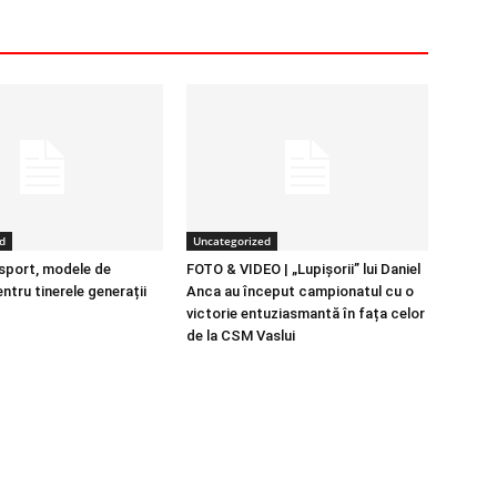
d
Uncategorized
 sport, modele de
FOTO & VIDEO | „Lupișorii” lui Daniel
entru tinerele generații
Anca au început campionatul cu o
victorie entuziasmantă în fața celor
de la CSM Vaslui