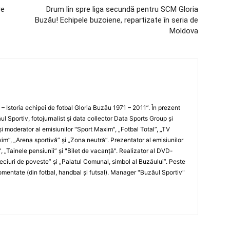
re
Drum lin spre liga secundă pentru SCM Gloria
Buzău! Echipele buzoiene, repartizate în seria de
Moldova
i – Istoria echipei de fotbal Gloria Buzău 1971 – 2011”. În prezent
ul Sportiv, fotojurnalist şi data collector Data Sports Group şi
i moderator al emisiunilor "Sport Maxim", „Fotbal Total”, „TV
xim”, „Arena sportivă” şi „Zona neutră”. Prezentator al emisiunilor
”, „Tainele pensiunii” şi "Bilet de vacanţă". Realizator al DVD-
„Meciuri de poveste” şi „Palatul Comunal, simbol al Buzăului”. Peste
entate (din fotbal, handbal şi futsal). Manager "Buzăul Sportiv"