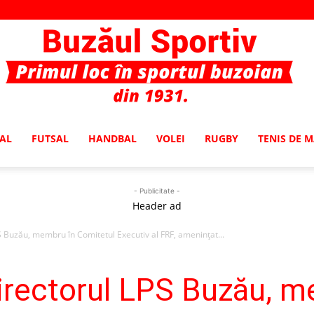
AL
FUTSAL
HANDBAL
VOLEI
RUGBY
TENIS DE 
Buzaul
- Publicitate -
Header ad
PS Buzău, membru în Comitetul Executiv al FRF, ameninţat...
Sportiv
 directorul LPS Buzău, 