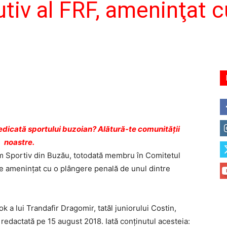
tiv al FRF, ameninţat c
dicată sportului buzoian? Alătură-te comunității
noastre.
ram Sportiv din Buzău, totodată membru în Comitetul
e ameninţat cu o plângere penală de unul dintre
k a lui Trandafir Dragomir, tatăl juniorului Costin,
edactată pe 15 august 2018. Iată conţinutul acesteia: