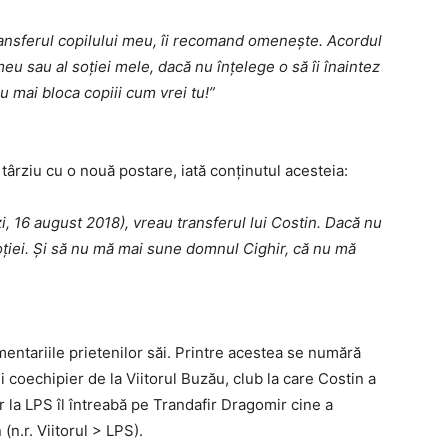
ransferul copilului meu, îi recomand omeneşte. Acordul
meu sau al soţiei mele, dacă nu înţelege o să îi înaintez
 mai bloca copiii cum vrei tu!”
 târziu cu o nouă postare, iată conţinutul acesteia:
i, 16 august 2018), vreau transferul lui Costin. Dacă nu
oţiei. Şi să nu mă mai sune domnul Cighir, că nu mă
mentariile prietenilor săi. Printre acestea se numără
 coechipier de la Viitorul Buzău, club la care Costin a
or la LPS îl întreabă pe Trandafir Dragomir cine a
n.r. Viitorul > LPS).