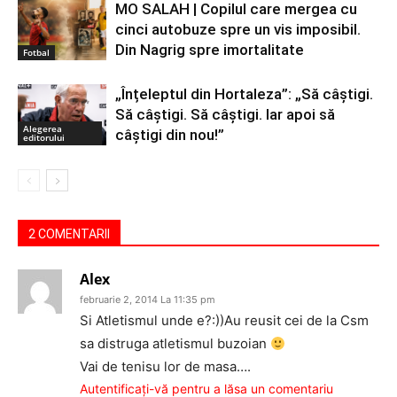
MO SALAH | Copilul care mergea cu
cinci autobuze spre un vis imposibil.
Din Nagrig spre imortalitate
Fotbal
„Înțeleptul din Hortaleza”: „Să câștigi.
Să câștigi. Să câștigi. Iar apoi să
Alegerea
câștigi din nou!”
editorului
2 COMENTARII
Alex
februarie 2, 2014 La 11:35 pm
Si Atletismul unde e?:))Au reusit cei de la Csm
sa distruga atletismul buzoian
Vai de tenisu lor de masa….
Autentificați-vă pentru a lăsa un comentariu