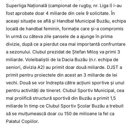
Superliga Naţională (campionat de rugby, nr. Liga I) i-au
fost aprobate doar 4 miliarde din cele 9 solicitate. În
aceaşi situaţie se află şi Handbal Municipal Buzău, echipa
locală de handbal feminin, formaţie care şi-a compromis
în urmă cu câteva zile şansele de a ajunge în prima
divizie, după ce a pierdut cea mai importantă confruntare
a sezonului. Clubul prezidat de Ştefan Miloş va primi 3
miliarde. Voleibaliştii de la Dacia Buzău (n.r. echipa de
seniori, divizia A2) au primit doar două miliarde. DJST a
primit pentru proiectele din acest an 3 miliarde de lei
vechi. Două se vor îndrepta către acţiuni sportive şi unul
pentru activităţi de tineret. Clubul Sportiv Municipal, cea
mai prolifică structură sportivă din Buzău a primit 1,5
miliarde în timp ce Clubul Sportiv Şcolar Buzău a trebuit
să se mulţumească doar cu 150 de milioane la fel ca
Palatul Copiilor.