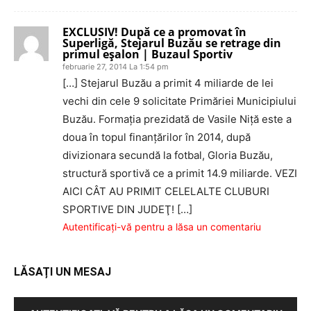
EXCLUSIV! După ce a promovat în
Superligă, Stejarul Buzău se retrage din
primul eşalon | Buzaul Sportiv
februarie 27, 2014 La 1:54 pm
[…] Stejarul Buzău a primit 4 miliarde de lei
vechi din cele 9 solicitate Primăriei Municipiului
Buzău. Formaţia prezidată de Vasile Niţă este a
doua în topul finanţărilor în 2014, după
divizionara secundă la fotbal, Gloria Buzău,
structură sportivă ce a primit 14.9 miliarde. VEZI
AICI CÂT AU PRIMIT CELELALTE CLUBURI
SPORTIVE DIN JUDEŢ! […]
Autentificați-vă pentru a lăsa un comentariu
LĂSAȚI UN MESAJ