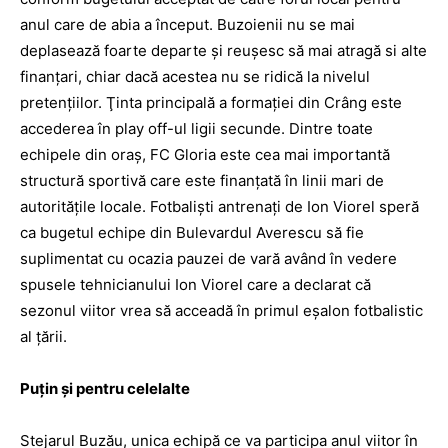
anul care de abia a început. Buzoienii nu se mai
deplasează foarte departe şi reuşesc să mai atragă si alte
finanţari, chiar dacă acestea nu se ridică la nivelul
pretenţiilor. Ţinta principală a formaţiei din Crâng este
accederea în play off-ul ligii secunde. Dintre toate
echipele din oraş, FC Gloria este cea mai importantă
structură sportivă care este finanţată în linii mari de
autorităţile locale. Fotbalişti antrenaţi de Ion Viorel speră
ca bugetul echipe din Bulevardul Averescu să fie
suplimentat cu ocazia pauzei de vară având în vedere
spusele tehnicianului Ion Viorel care a declarat că
sezonul viitor vrea să acceadă în primul eşalon fotbalistic
al ţării.
Puţin şi pentru celelalte
Stejarul Buzău, unica echipă ce va participa anul viitor în