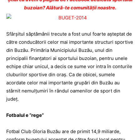
buzoian? Alătură-te comunității noastre.
Sfârşitul săptămânii trecute a fost unul foarte aşteptat de
către conducătorii celor mai importante structuri sportive
din Buzău. Primăria Municipiului Buzău, unul din
principalii finanţatori ai sportului buzoian, pentru unele
echipe chiar unicul, a decis ce sume vor intra în conturile
cluburilor sportive din oraş. Ca de obicei, sumele
acordate celor mai importante grupări din Buzău au
stârnit nemulţumiri în rândul oamenilor de sport din
judeţ.
Fotbalul e “rege”
Fotbal Club Gloria Buzău are de primit 14,9 miliarde,
conform bugetului acceptat de către forul local pentru