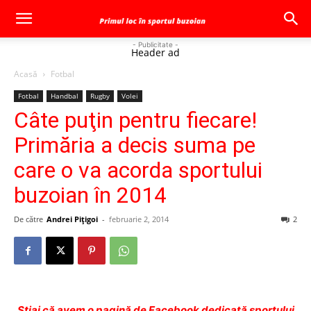
- Publicitate -
Header ad
Acasă
Fotbal
Fotbal
Handbal
Rugby
Volei
Câte puţin pentru fiecare!
Primăria a decis suma pe
care o va acorda sportului
buzoian în 2014
De către
Andrei Pițigoi
-
februarie 2, 2014
2
Ştiai că avem o pagină de Facebook dedicată sportului