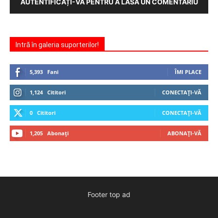
AUTENTIFICAȚI-VĂ PENTRU A LĂSA UN COMENTARIU
Intră în galeria suporterilor!
5,393
Fani
ÎMI PLACE
1,124
Cititori
CONECTAȚI-VĂ
0
Cititori
CONECTAȚI-VĂ
1,205
Abonați
ABONAȚI-VĂ
Footer top ad