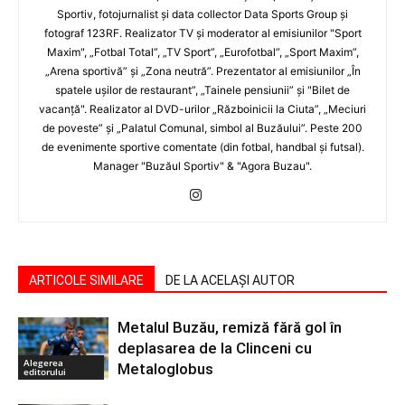
Sportiv, fotojurnalist şi data collector Data Sports Group şi
fotograf 123RF. Realizator TV şi moderator al emisiunilor "Sport
Maxim", „Fotbal Total”, „TV Sport”, „Eurofotbal”, „Sport Maxim”,
„Arena sportivă” şi „Zona neutră”. Prezentator al emisiunilor „În
spatele uşilor de restaurant”, „Tainele pensiunii” şi "Bilet de
vacanţă". Realizator al DVD-urilor „Războinicii la Ciuta”, „Meciuri
de poveste” şi „Palatul Comunal, simbol al Buzăului”. Peste 200
de evenimente sportive comentate (din fotbal, handbal şi futsal).
Manager "Buzăul Sportiv" & "Agora Buzau".
ARTICOLE SIMILARE
DE LA ACELAȘI AUTOR
Metalul Buzău, remiză fără gol în
deplasarea de la Clinceni cu
Alegerea
Metaloglobus
editorului