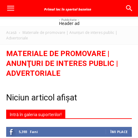
- Publicitate -
Header ad
Acasă
Materiale de promovare | Anunţuri de interes public |
Advertoriale
MATERIALE DE PROMOVARE |
ANUNŢURI DE INTERES PUBLIC |
ADVERTORIALE
Niciun articol afișat
Intră în galeria suporterilor!
5,393
Fani
ÎMI PLACE