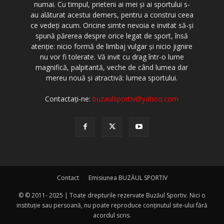
numai. Cu timpul, prieteni ai mei şi ai sportului s-
au alăturat acestui demers, pentru a construi ceea
ce vedeţi acum. Oricine simte nevoia e invitat să-şi
spună părerea despre orice legat de sport, însă
atenţie: nicio formă de limbaj vulgar şi nicio jignire
nu vor fi tolerate. Vă invit cu drag într-o lume
magnifică, palpitantă, veche de când lumea dar
mereu nouă şi atractivă: lumea sportului.
Contactați-ne:
buzaulsportiv@yahoo.com
Contact
Emisiunea BUZĂUL SPORTIV
© © 2011- 2025 | Toate drepturile rezervate Buzăul Sportiv. Nici o
instituţie sau persoană, nu poate reproduce conţinutul site-ului fără
acordul scris.