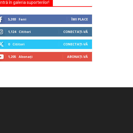
Intră în galeria suporterilor!
5,393
Fani
ÎMI PLACE
1,124
Cititori
CONECTAȚI-VĂ
0
Cititori
CONECTAȚI-VĂ
1,205
Abonați
ABONAȚI-VĂ