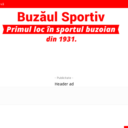
-vă
Buzaul
- Publicitate -
Header ad
Sportiv