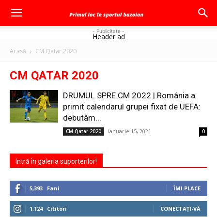
- Publicitate -
Header ad
Acasă
CM Qatar 2020
CM QATAR 2020
DRUMUL SPRE CM 2022 | România a
primit calendarul grupei fixat de UEFA:
debutăm...
ianuarie 15, 2021
CM Qatar 2020
0
Intră în galeria suporterilor!
5,393
Fani
ÎMI PLACE
1,124
Cititori
CONECTAȚI-VĂ