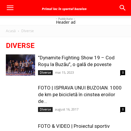
- Publicitate -
Header ad
Acasă
DIverse
DIVERSE
”Dynamite Fighting Show 19 – Cod
Roșu la Buzău”, o gală de poveste
mai 15, 2023
DIverse
0
FOTO | ISPRAVA UNUI BUZOIAN. 1000
de km pe bicicletă în cinstea eroilor
de...
august 16, 2017
DIverse
0
FOTO & VIDEO | Proiectul sportiv