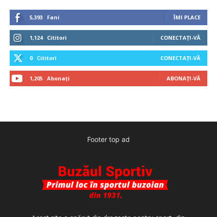
5,393
Fani
ÎMI PLACE
1,124
Cititori
CONECTAȚI-VĂ
0
Cititori
CONECTAȚI-VĂ
1,205
Abonați
ABONAȚI-VĂ
Footer top ad