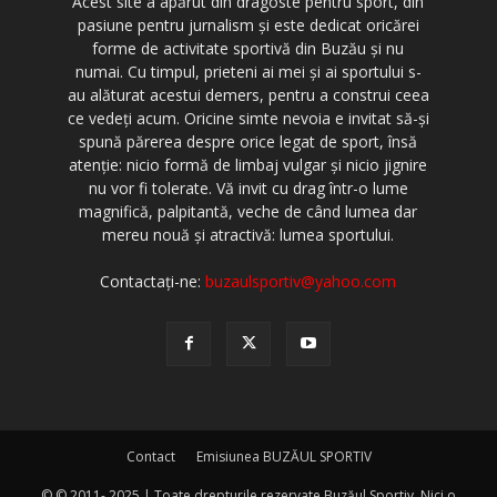
Acest site a apărut din dragoste pentru sport, din
pasiune pentru jurnalism şi este dedicat oricărei
forme de activitate sportivă din Buzău şi nu
numai. Cu timpul, prieteni ai mei şi ai sportului s-
au alăturat acestui demers, pentru a construi ceea
ce vedeţi acum. Oricine simte nevoia e invitat să-şi
spună părerea despre orice legat de sport, însă
atenţie: nicio formă de limbaj vulgar şi nicio jignire
nu vor fi tolerate. Vă invit cu drag într-o lume
magnifică, palpitantă, veche de când lumea dar
mereu nouă şi atractivă: lumea sportului.
Contactați-ne:
buzaulsportiv@yahoo.com
Contact
Emisiunea BUZĂUL SPORTIV
© © 2011- 2025 | Toate drepturile rezervate Buzăul Sportiv. Nici o