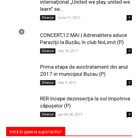
internaţional „United we play, united we
learn” se...
iunie 11, 2017
DIverse
0
CONCERT,12 MAI | Adrenalitera aduce
Paraziţii la Buzău, în club NoLimit (P)
mai 10, 2017
DIverse
0
Prima etapa de aviotratament din anul
2017 in municipiul Buzau (P)
mai 4, 2017
DIverse
0
RER începe dezinsecţia la sol împotriva
căpuşelor (P)
aprilie 28, 2017
DIverse
0
Intră în galeria suporterilor!