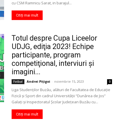
cu CSM Ramnicu Sarat, in barajul...
Citiți mai mult
Totul despre Cupa Liceelor
UDJG, ediţia 2023! Echipe
participante, program
competiţional, interviuri şi
imagini...
Andrei Pițigoi
-
noiembrie 15, 2023
Fotbal
0
Liga Studenţilor Buzău, alături de Facultatea de Educaţie
Fizică şi Sport din cadrul Universităţii “Dunărea de Jos”
Galaţi şi Inspectoratul Şcolar Judeţean Buzău cu...
Citiți mai mult