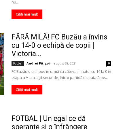
nu...
Citiți mai mult
FĂRĂ MILĂ! FC Buzău a învins
cu 14-0 o echipă de copii |
Victoria...
Andrei Pițigoi
-
august 28, 2021
Fotbal
0
FC Buzău s-a impus în urmă cu câteva minute, cu 14 la 0 în
etapa a V-a a Ligii secunde, într-o partidă disputată pe...
Citiți mai mult
FOTBAL | Un egal ce dă
speranţe şi o înfrângere