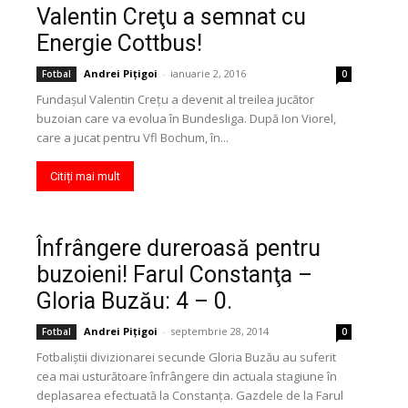
Valentin Creţu a semnat cu
Energie Cottbus!
Andrei Pițigoi
-
ianuarie 2, 2016
Fotbal
0
Fundaşul Valentin Creţu a devenit al treilea jucător
buzoian care va evolua în Bundesliga. După Ion Viorel,
care a jucat pentru Vfl Bochum, în...
Citiți mai mult
Înfrângere dureroasă pentru
buzoieni! Farul Constanţa –
Gloria Buzău: 4 – 0.
Andrei Pițigoi
-
septembrie 28, 2014
Fotbal
0
Fotbaliştii divizionarei secunde Gloria Buzău au suferit
cea mai usturătoare înfrângere din actuala stagiune în
deplasarea efectuată la Constanţa. Gazdele de la Farul