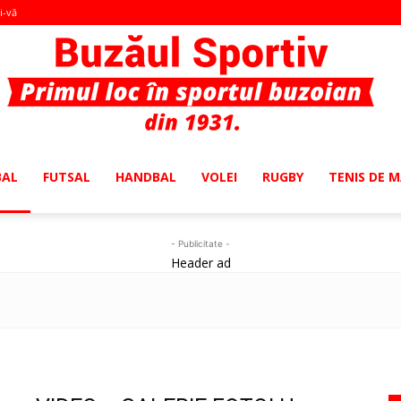
i-vă
BAL
FUTSAL
HANDBAL
VOLEI
RUGBY
TENIS DE 
Buzaul
- Publicitate -
Header ad
Sportiv