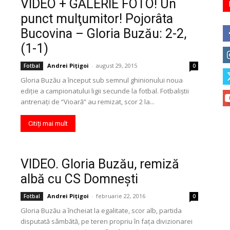
VIDEO + GALERIE FOTO! Un
punct mulţumitor! Pojorâta
Bucovina – Gloria Buzău: 2-2,
(1-1)
Andrei Pițigoi
-
august 29, 2015
Fotbal
0
Gloria Buzău a început sub semnul ghinionului noua
ediţie a campionatului ligii secunde la fotbal. Fotbaliştii
antrenaţi de “Vioară” au remizat, scor 2 la...
Citiți mai mult
VIDEO. Gloria Buzău, remiză
albă cu CS Domneşti
Andrei Pițigoi
-
februarie 22, 2016
Fotbal
0
Gloria Buzău a încheiat la egalitate, scor alb, partida
disputată sâmbătă, pe teren propriu în faţa divizionarei