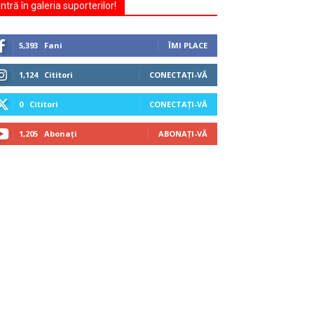
Intră în galeria suporterilor!
5,393
Fani
ÎMI PLACE
1,124
Cititori
CONECTAȚI-VĂ
0
Cititori
CONECTAȚI-VĂ
1,205
Abonați
ABONAȚI-VĂ