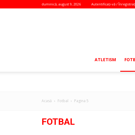
duminică, august 9, 2026
Autentificați-vă / Înregistraț
ATLETISM
FOT
Acasă
Fotbal
Pagina 5
FOTBAL