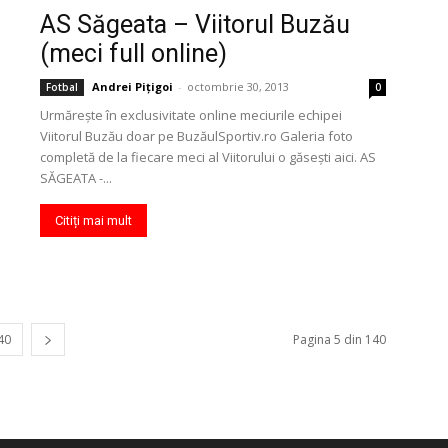
AS Săgeata – Viitorul Buzău
(meci full online)
Andrei Pițigoi
-
octombrie 30, 2013
Fotbal
0
Urmăreşte în exclusivitate online meciurile echipei
Viitorul Buzău doar pe BuzăulSportiv.ro Galeria foto
completă de la fiecare meci al Viitorului o găseşti aici. AS
SĂGEATA -...
Citiți mai mult
40
Pagina 5 din 140