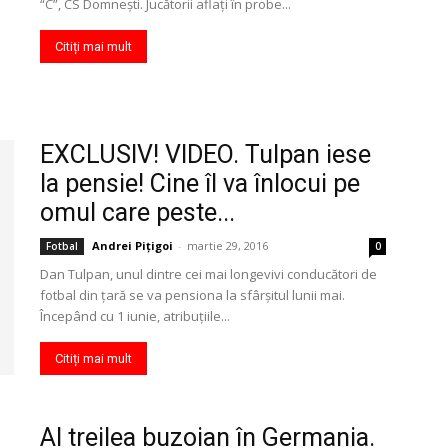
“C”, CS Domneşti. Jucătorii aflaţi în probe...
Citiți mai mult
EXCLUSIV! VIDEO. Tulpan iese
la pensie! Cine îl va înlocui pe
omul care peste...
Andrei Pițigoi
-
martie 29, 2016
Fotbal
0
Dan Tulpan, unul dintre cei mai longevivi conducători de
fotbal din ţară se va pensiona la sfârşitul lunii mai.
Începând cu 1 iunie, atribuţiile...
Citiți mai mult
Al treilea buzoian în Germania.