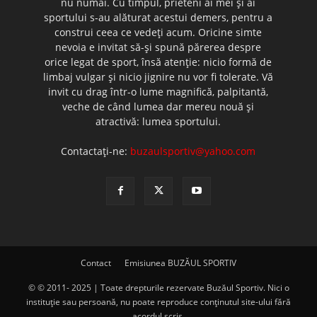
nu numai. Cu timpul, prieteni ai mei şi ai
sportului s-au alăturat acestui demers, pentru a
construi ceea ce vedeţi acum. Oricine simte
nevoia e invitat să-şi spună părerea despre
orice legat de sport, însă atenţie: nicio formă de
limbaj vulgar şi nicio jignire nu vor fi tolerate. Vă
invit cu drag într-o lume magnifică, palpitantă,
veche de când lumea dar mereu nouă şi
atractivă: lumea sportului.
Contactați-ne:
buzaulsportiv@yahoo.com
Contact
Emisiunea BUZĂUL SPORTIV
© © 2011- 2025 | Toate drepturile rezervate Buzăul Sportiv. Nici o
instituţie sau persoană, nu poate reproduce conţinutul site-ului fără
acordul scris.