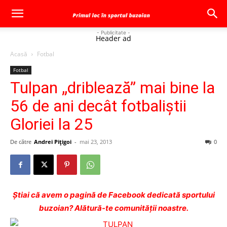
- Publicitate -
Header ad
Acasă
Fotbal
Fotbal
Tulpan „driblează” mai bine la
56 de ani decât fotbaliştii
Gloriei la 25
De către
Andrei Pițigoi
-
mai 23, 2013
0
Ştiai că avem o pagină de Facebook dedicată sportului
buzoian? Alătură-te comunității noastre.