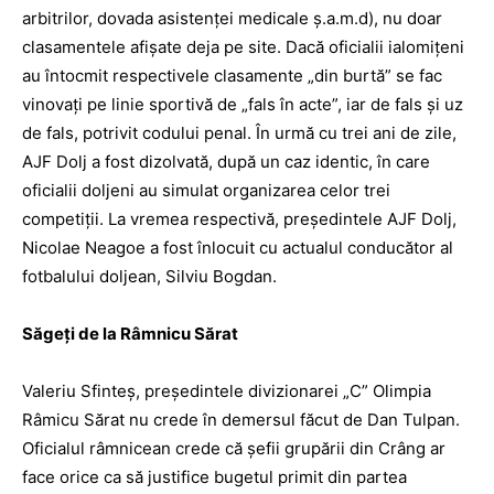
arbitrilor, dovada asistenţei medicale ş.a.m.d), nu doar
clasamentele afişate deja pe site. Dacă oficialii ialomiţeni
au întocmit ­respectivele clasamente „din burtă” se fac
vinovaţi pe linie sportivă de „fals în acte”, iar de fals şi uz
de fals, potrivit codului penal. În urmă cu trei ani de zile,
AJF Dolj a fost dizolvată, după un caz identic, în care
oficialii doljeni au simulat organizarea celor trei
competiţii. La vremea respectivă, preşedintele AJF Dolj,
Nicolae Neagoe a fost înlocuit cu actualul conducător al
fotbalului doljean, Silviu Bogdan.
Săgeţi de la Râmnicu Sărat
Valeriu Sfinteş, preşedintele divizionarei „C” Olim­pia
Râmicu Sărat nu crede în demersul făcut de Dan Tulpan.
Oficialul râmnicean crede că şefii grupării din Crâng ar
face orice ca să justifice bugetul primit din partea