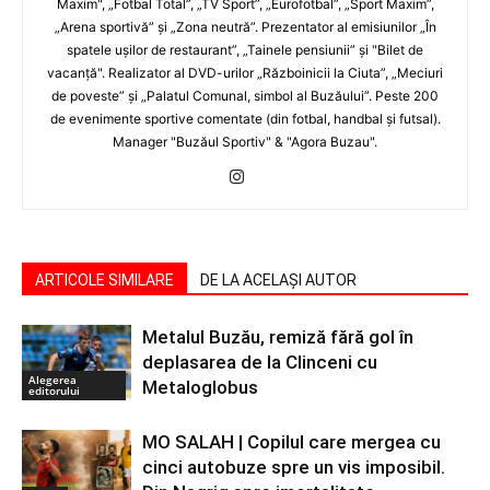
Maxim", „Fotbal Total”, „TV Sport”, „Eurofotbal”, „Sport Maxim”,
„Arena sportivă” şi „Zona neutră”. Prezentator al emisiunilor „În
spatele uşilor de restaurant”, „Tainele pensiunii” şi "Bilet de
vacanţă". Realizator al DVD-urilor „Războinicii la Ciuta”, „Meciuri
de poveste” şi „Palatul Comunal, simbol al Buzăului”. Peste 200
de evenimente sportive comentate (din fotbal, handbal şi futsal).
Manager "Buzăul Sportiv" & "Agora Buzau".
ARTICOLE SIMILARE
DE LA ACELAȘI AUTOR
Metalul Buzău, remiză fără gol în
deplasarea de la Clinceni cu
Alegerea
Metaloglobus
editorului
MO SALAH | Copilul care mergea cu
cinci autobuze spre un vis imposibil.