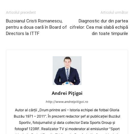
Articolul precedent
Articolul următor
Buzoianul Cristi Romanescu,
Diagnostic dur din partea
pentru a doua oară în Board of
cifrelor: Cea mai slabă echipă
Directors la ITTF
din toate timpurile
Andrei Pițigoi
http://www.andreipitigoi.ro
Autor al cărţii „Drum printre ani – Istoria echipei de fotbal Gloria
Buzău 1971 – 2011”. În prezent redactor şef al publicaţiei Buzăul
Sportiv, fotojurnalist şi data collector Data Sports Group şi
fotograf 123RF. Realizator TV şi moderator al emisiunilor "Sport