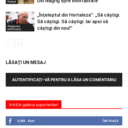
Din Nagrig spre imortalitate
Fotbal
„Înțeleptul din Hortaleza”: „Să câștigi.
Să câștigi. Să câștigi. Iar apoi să
Alegerea
câștigi din nou!”
editorului
LĂSAȚI UN MESAJ
AUTENTIFICAȚI-VĂ PENTRU A LĂSA UN COMENTARIU
Intră în galeria suporterilor!
5,393
Fani
ÎMI PLACE