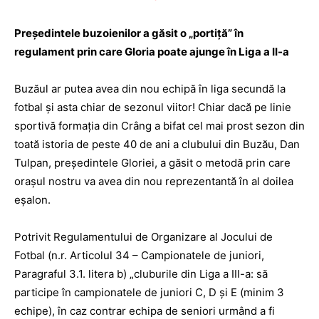
Preşedintele buzoienilor a găsit o „portiţă” în
regulament prin care Gloria poate ajunge în Liga a II-a
Buzăul ar putea avea din nou echipă în liga secundă la
fotbal şi asta chiar de sezonul viitor! Chiar dacă pe linie
sportivă formaţia din Crâng a bifat cel mai prost sezon din
toată istoria de peste 40 de ani a clubului din Buzău, Dan
Tulpan, preşedintele Gloriei, a găsit o metodă prin care
oraşul nostru va avea din nou reprezentantă în al doilea
eşalon.
Potrivit Regulamentului de Organizare al Jocului de
Fotbal (n.r. Articolul 34 – Cam­pionatele de juniori,
Paragraful 3.1. litera b) „cluburile din Liga a III-a: să
participe în campionatele de juniori C, D şi E (minim 3
echipe), în caz contrar echipa de seniori urmând a fi