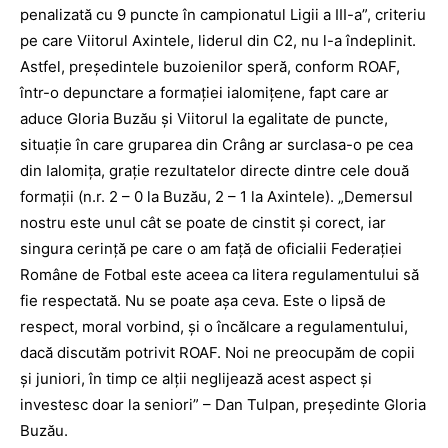
penalizată cu 9 puncte în campionatul Ligii a III-a”, criteriu
pe care Viitorul Axintele, liderul din C2, nu l-a îndeplinit.
Astfel, preşedintele buzoienilor speră, conform ROAF,
într-o depunctare a formaţiei ialomiţene, fapt care ar
aduce Gloria Buzău şi Viitorul la egalitate de puncte,
situaţie în care gruparea din Crâng ar surclasa-o pe cea
din Ialomiţa, graţie rezultatelor directe dintre cele două
formaţii (n.r. 2 – 0 la Buzău, 2 – 1 la Axintele). „Demersul
nostru este unul cât se poate de cinstit şi corect, iar
singura cerinţă pe care o am faţă de oficialii Federaţiei
Române de Fotbal este aceea ca litera re­gulamentului să
fie respectată. Nu se poate aşa ceva. Este o lipsă de
respect, moral vorbind, şi o încălcare a regulamentului,
dacă discutăm potrivit ROAF. Noi ne preocupăm de copii
şi juniori, în timp ce alţii neglijează acest aspect şi
investesc doar la seniori” – Dan Tulpan, preşedinte Gloria
Buzău.