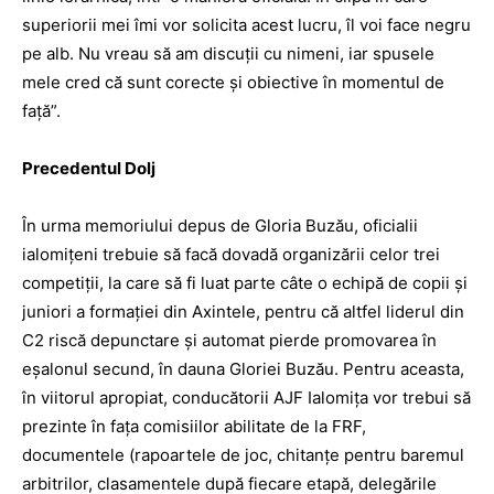
superiorii mei îmi vor solicita acest lucru, îl voi face negru
pe alb. Nu vreau să am discuţii cu nimeni, iar spusele
mele cred că sunt corecte şi obiective în momentul de
faţă”.
Precedentul Dolj
În urma memoriului depus de Gloria Buzău, oficialii
ialomiţeni trebuie să facă dovadă organizării celor trei
competiţii, la care să fi luat parte câte o echipă de copii şi
juniori a formaţiei din Axintele, pentru că altfel liderul din
C2 riscă depunctare şi automat pierde promovarea în
eşalonul secund, în dauna Gloriei Buzău. Pentru aceasta,
în viitorul apropiat, conducătorii AJF Ialomiţa vor trebui să
prezinte în faţa comisiilor ­abi­litate de la FRF,
documentele (rapoartele de joc, chitanţe pentru baremul
arbitrilor, clasamentele după fiecare etapă, delegările