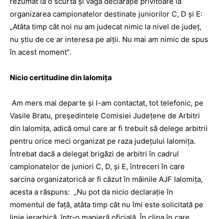
rezumat la o scurtă şi vagă declaraţie privitoare la
organizarea campionatelor destinate juniorilor C, D şi E:
„Atâta timp cât noi nu am judecat nimic la nivel de judeţ,
nu ştiu de ce ar interesa pe alţii. Nu mai am nimic de spus
în acest moment”.
Nicio certitudine din Ialomiţa
Am mers mai departe şi l-am contactat, tot telefonic, pe
Vasile Bratu, preşedintele Comisiei Judeţene de Arbitri
din Ialomiţa, adică omul care ar fi trebuit să delege arbitrii
pentru orice meci organizat pe raza judeţului Ialomiţa.
Întrebat dacă a delegat brigăzi de arbitri în cadrul
campionatelor de juniori C, D, şi E, întreceri în care
sarcina organizatorică ar fi căzut în mâinile AJF Ialomiţa,
acesta a răspuns: „Nu pot da nicio declaraţie în
momentul de faţă, atâta timp cât nu îmi este solicitată pe
linie ierarhică, într-o manieră oficială. În clipa în care