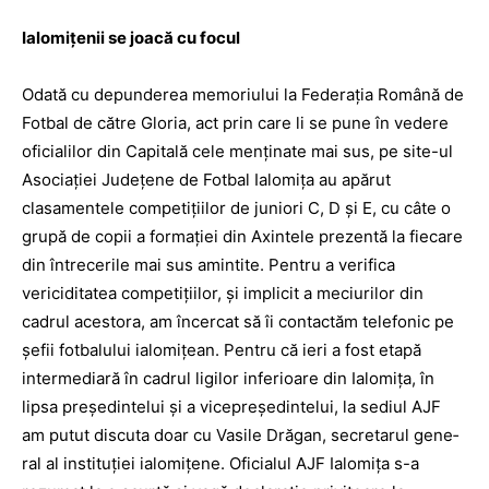
Ialomiţenii se joacă cu focul
Odată cu depunderea memo­riului la Federaţia Română de
Fotbal de către Gloria, act prin care li se pune în vedere
oficialilor din Capitală cele menţinate mai sus, pe site-ul
Asociaţiei Judeţene de Fotbal Ialomiţa au apărut
clasamentele competiţiilor de juniori C, D şi E, cu câte o
grupă de copii a formaţiei din Axintele prezentă la fiecare
din întrece­rile mai sus amintite. Pentru a verifica
vericiditatea competiţiilor, şi implicit a meciurilor din
cadrul acestora, am încercat să îi contactăm telefonic pe
şefii fotbalului ialomiţean. Pentru că ieri a fost etapă
intermediară în cadrul ligilor inferioare din Ialomiţa, în
lipsa preşedintelui şi a vicepreşedintelui, la sediul AJF
am putut discuta doar cu Vasile Drăgan, secretarul gene­
ral al instituţiei ialomiţene. Oficialul AJF Ialomiţa s-a