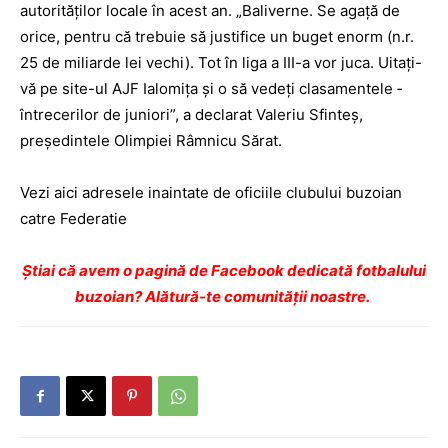
autorităţilor locale în acest an. „Baliverne. Se agaţă de
orice, pentru că trebuie să justifice un buget enorm (n.r.
25 de miliarde lei vechi). Tot în liga a III-a vor juca. Uitaţi-
vă pe site-ul AJF Ialomiţa şi o să vedeţi clasamentele ­
între­cerilor de juniori”, a ­declarat Valeriu Sfinteş,
preşedintele Olimpiei Râmnicu Sărat.
Vezi aici adresele inaintate de oficiile clubului buzoian
catre Federatie
Ştiai că avem o pagină de Facebook dedicată fotbalului
buzoian? Alătură-te comunității noastre.