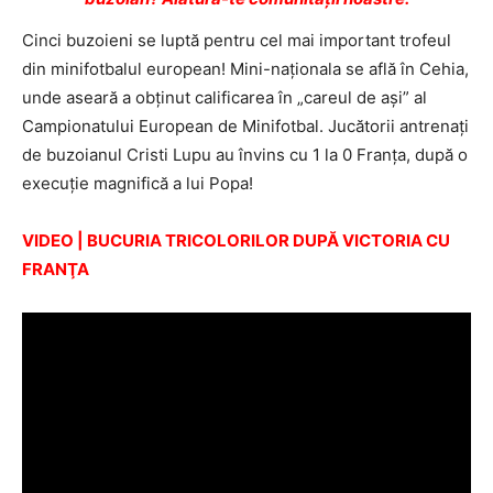
Cinci buzoieni se luptă pentru cel mai important trofeul
din minifotbalul european! Mini-naţionala se află în Cehia,
unde aseară a obţinut calificarea în „careul de aşi” al
Campionatului European de Minifotbal. Jucătorii antrenaţi
de buzoianul Cristi Lupu au învins cu 1 la 0 Franţa, după o
execuţie magnifică a lui Popa!
VIDEO | BUCURIA TRICOLORILOR DUPĂ VICTORIA CU
FRANŢA