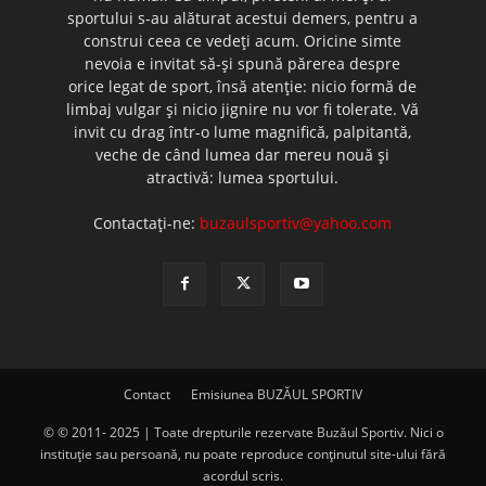
sportului s-au alăturat acestui demers, pentru a
construi ceea ce vedeţi acum. Oricine simte
nevoia e invitat să-şi spună părerea despre
orice legat de sport, însă atenţie: nicio formă de
limbaj vulgar şi nicio jignire nu vor fi tolerate. Vă
invit cu drag într-o lume magnifică, palpitantă,
veche de când lumea dar mereu nouă şi
atractivă: lumea sportului.
Contactați-ne:
buzaulsportiv@yahoo.com
Contact
Emisiunea BUZĂUL SPORTIV
© © 2011- 2025 | Toate drepturile rezervate Buzăul Sportiv. Nici o
instituţie sau persoană, nu poate reproduce conţinutul site-ului fără
acordul scris.