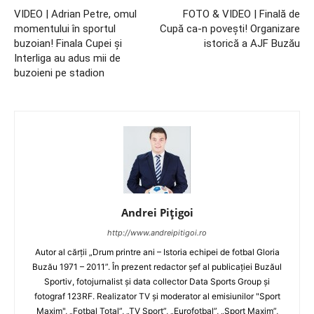
VIDEO | Adrian Petre, omul
FOTO & VIDEO | Finală de
momentului în sportul
Cupă ca-n poveşti! Organizare
buzoian! Finala Cupei şi
istorică a AJF Buzău
Interliga au adus mii de
buzoieni pe stadion
Andrei Pițigoi
http://www.andreipitigoi.ro
Autor al cărţii „Drum printre ani – Istoria echipei de fotbal Gloria
Buzău 1971 – 2011”. În prezent redactor şef al publicaţiei Buzăul
Sportiv, fotojurnalist şi data collector Data Sports Group şi
fotograf 123RF. Realizator TV şi moderator al emisiunilor "Sport
Maxim", „Fotbal Total”, „TV Sport”, „Eurofotbal”, „Sport Maxim”,