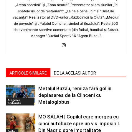
„Arena sportivă” şi „Zona neutră”. Prezentator al emisiunilor „În
spatele uşilor de restaurant”, „Tainele pensiunii” şi "Bilet de
vacanţă". Realizator al DVD-urilor „Războinicii la Ciuta”, „Meciuri
de poveste” şi „Palatul Comunal, simbol al Buzăului”. Peste 200
de evenimente sportive comentate (din fotbal, handbal şi futsal).
Manager "Buzăul Sportiv" & "Agora Buzau".
ARTICOLE SIMILARE
DE LA ACELAȘI AUTOR
Metalul Buzău, remiză fără gol în
deplasarea de la Clinceni cu
Alegerea
Metaloglobus
editorului
MO SALAH | Copilul care mergea cu
cinci autobuze spre un vis imposibil.
Din Nagrig spre imortalitate
Fotbal