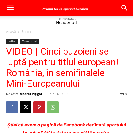
- Publicitate -
Header ad
Acasă
Fotbal
Fotbal
Mini-fotbal
VIDEO | Cinci buzoieni se
luptă pentru titlul european!
România, în semifinalele
Mini-Europeanului
De către
Andrei Pițigoi
-
iunie 16, 2017
0
Ştiai că avem o pagină de Facebook dedicată sportului
buzoian? Alătură-te comunității noastre.