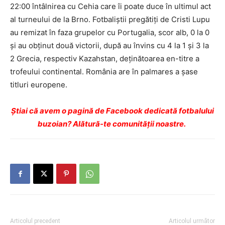
22:00 întâlnirea cu Cehia care îi poate duce în ultimul act
al turneului de la Brno. Fotbaliştii pregătiţi de Cristi Lupu
au remizat în faza grupelor cu Portugalia, scor alb, 0 la 0
şi au obţinut două victorii, după au învins cu 4 la 1 şi 3 la
2 Grecia, respectiv Kazahstan, deţinătoarea en-titre a
trofeului continental. România are în palmares a şase
titluri europene.
Ştiai că avem o pagină de Facebook dedicată fotbalului
buzoian? Alătură-te comunității noastre.
Articolul precedent
Articolul următor