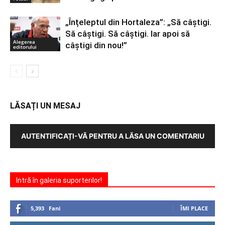
„Înțeleptul din Hortaleza”: „Să câștigi.
Să câștigi. Să câștigi. Iar apoi să
Alegerea
câștigi din nou!”
editorului
LĂSAȚI UN MESAJ
AUTENTIFICAȚI-VĂ PENTRU A LĂSA UN COMENTARIU
Intră în galeria suporterilor!
5,393
Fani
ÎMI PLACE