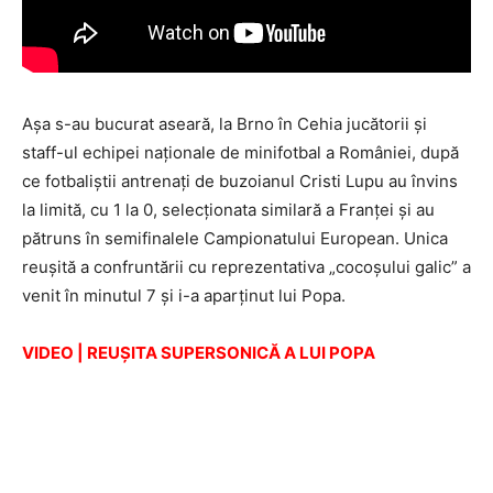
Aşa s-au bucurat aseară, la Brno în Cehia jucătorii şi
staff-ul echipei naţionale de minifotbal a României, după
ce fotbaliştii antrenaţi de buzoianul Cristi Lupu au învins
la limită, cu 1 la 0, selecţionata similară a Franţei şi au
pătruns în semifinalele Campionatului European. Unica
reuşită a confruntării cu reprezentativa „cocoşului galic” a
venit în minutul 7 şi i-a aparţinut lui Popa.
VIDEO | REUŞITA SUPERSONICĂ A LUI POPA