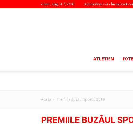
vineri, august 7, 2026
Autentificați-vă / Înregistrați-vă
ATLETISM
FOT
Acasă
Premiile Buzăul Sportiv 2019
PREMIILE BUZĂUL SPO