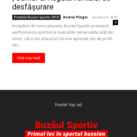
desfășurare
Andrei Pițigoi
-
ianuarie 9, 2019
Premiile Buzăul Sportiv 2019
0
Începând din luna ianuarie, Buzăul Sportiv premiază
performanța sportivă și realizările remarcabile atât din
teren, cât și din afara lui! Cel mai apreciat site de profil
din...
Citiți mai mult
Footer top ad