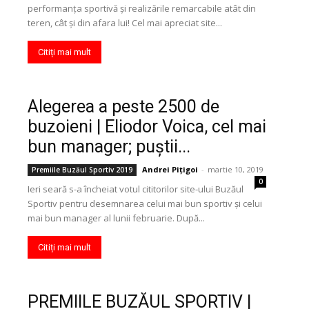
performanța sportivă și realizările remarcabile atât din
teren, cât și din afara lui! Cel mai apreciat site...
Citiți mai mult
Alegerea a peste 2500 de
buzoieni | Eliodor Voica, cel mai
bun manager; puştii...
Andrei Pițigoi
-
martie 10, 2019
Premiile Buzăul Sportiv 2019
0
Ieri seară s-a încheiat votul cititorilor site-ului Buzăul
Sportiv pentru desemnarea celui mai bun sportiv şi celui
mai bun manager al lunii februarie. După...
Citiți mai mult
PREMIILE BUZĂUL SPORTIV |