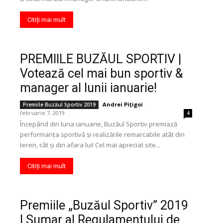
Citiți mai mult
PREMIILE BUZĂUL SPORTIV |
Votează cel mai bun sportiv &
manager al lunii ianuarie!
Andrei Pițigoi
-
Premiile Buzăul Sportiv 2019
februarie 7, 2019
4
Începând din luna ianuarie, Buzăul Sportiv premiază
performanța sportivă și realizările remarcabile atât din
teren, cât și din afara lui! Cel mai apreciat site...
Citiți mai mult
Premiile „Buzăul Sportiv” 2019
| Sumar al Regulamentului de