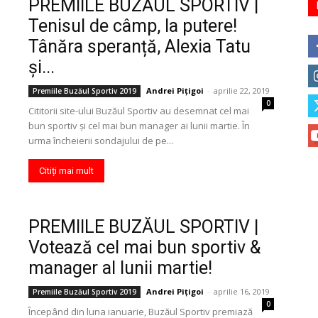
PREMIILE BUZĂUL SPORTIV |
Tenisul de câmp, la putere!
Tânăra speranță, Alexia Tatu
și...
Andrei Pițigoi
-
aprilie 22, 2019
Premiile Buzăul Sportiv 2019
0
Cititorii site-ului Buzăul Sportiv au desemnat cel mai
bun sportiv și cel mai bun manager ai lunii martie. În
urma încheierii sondajului de pe...
Citiți mai mult
PREMIILE BUZĂUL SPORTIV |
Votează cel mai bun sportiv &
manager al lunii martie!
Andrei Pițigoi
-
aprilie 16, 2019
Premiile Buzăul Sportiv 2019
0
Începând din luna ianuarie, Buzăul Sportiv premiază