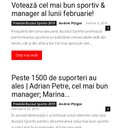
Votează cel mai bun sportiv &
manager al lunii februarie!
Andrei Pițigoi
-
martie 6, 2019
Premiile Buzăul Sportiv 2019
0
Începând din luna ianuarie, Buzăul Sportiv premiază
performanța sportivă și realizările remarcabile atât din
teren, cât și din afara lui! Cel mai apreciat site...
Citiți mai mult
Peste 1500 de suporteri au
ales | Adrian Petre, cel mai bun
manager; Marina...
Andrei Pițigoi
-
Premiile Buzăul Sportiv 2019
februarie 10, 2019
0
În acestă dimineaţă s-a încheiat votul cititorilor site-ului
Buzăul Sportiv pentru desemnarea celui mai bun sportiv
şi celui mai bun manager al lunii ianuarie....