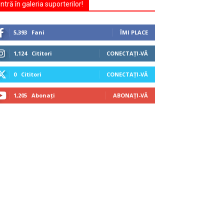
Intră în galeria suporterilor!
5,393
Fani
ÎMI PLACE
1,124
Cititori
CONECTAȚI-VĂ
0
Cititori
CONECTAȚI-VĂ
1,205
Abonați
ABONAȚI-VĂ