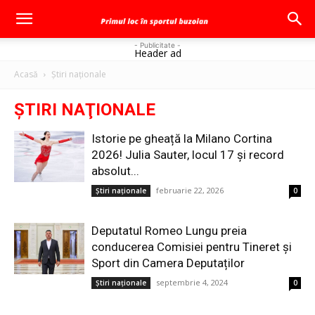
- Publicitate -
Header ad
Acasă
Ştiri naţionale
ŞTIRI NAŢIONALE
Istorie pe gheață la Milano Cortina
2026! Julia Sauter, locul 17 și record
absolut...
februarie 22, 2026
Ştiri naţionale
0
Deputatul Romeo Lungu preia
conducerea Comisiei pentru Tineret și
Sport din Camera Deputaților
septembrie 4, 2024
Ştiri naţionale
0