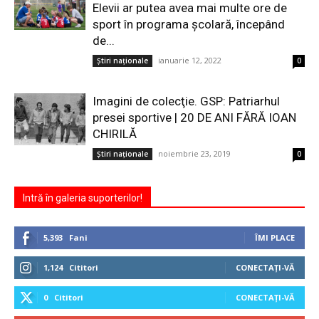
Elevii ar putea avea mai multe ore de
sport în programa școlară, începând
de...
ianuarie 12, 2022
Ştiri naţionale
0
Imagini de colecţie. GSP: Patriarhul
presei sportive | 20 DE ANI FĂRĂ IOAN
CHIRILĂ
noiembrie 23, 2019
Ştiri naţionale
0
Intră în galeria suporterilor!
5,393
Fani
ÎMI PLACE
1,124
Cititori
CONECTAȚI-VĂ
0
Cititori
CONECTAȚI-VĂ