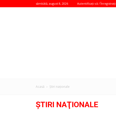
sâmbătă, august 8, 2026
Autentificați-vă / Înregistrați
Acasă
Ştiri naţionale
ŞTIRI NAŢIONALE