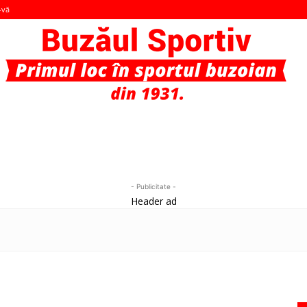
-vă
Buzaul
- Publicitate -
Header ad
Sportiv