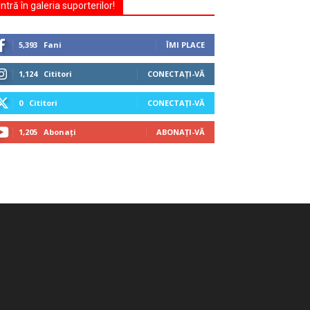
Intră în galeria suporterilor!
5,393
Fani
ÎMI PLACE
1,124
Cititori
CONECTAȚI-VĂ
0
Cititori
CONECTAȚI-VĂ
1,205
Abonați
ABONAȚI-VĂ