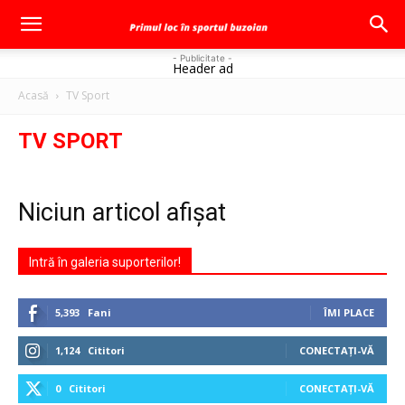
- Publicitate -
Header ad
Acasă
TV Sport
TV SPORT
Niciun articol afișat
Intră în galeria suporterilor!
5,393
Fani
ÎMI PLACE
1,124
Cititori
CONECTAȚI-VĂ
0
Cititori
CONECTAȚI-VĂ