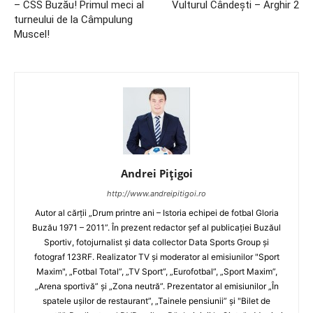
– CSS Buzău! Primul meci al
Vulturul Cândeşti – Arghir 2
turneului de la Câmpulung
Muscel!
Andrei Pițigoi
http://www.andreipitigoi.ro
Autor al cărţii „Drum printre ani – Istoria echipei de fotbal Gloria
Buzău 1971 – 2011”. În prezent redactor şef al publicaţiei Buzăul
Sportiv, fotojurnalist şi data collector Data Sports Group şi
fotograf 123RF. Realizator TV şi moderator al emisiunilor "Sport
Maxim", „Fotbal Total”, „TV Sport”, „Eurofotbal”, „Sport Maxim”,
„Arena sportivă” şi „Zona neutră”. Prezentator al emisiunilor „În
spatele uşilor de restaurant”, „Tainele pensiunii” şi "Bilet de