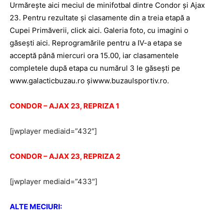
Urmăreşte aici meciul de minifotbal dintre Condor şi Ajax
23. Pentru rezultate şi clasamente din a treia etapă a
Cupei Primăverii, click aici. Galeria foto, cu imagini o
găseşti aici. Reprogramările pentru a IV-a etapa se
acceptă până miercuri ora 15.00, iar clasamentele
completele după etapa cu numărul 3 le găseşti pe
www.galacticbuzau.ro şiwww.buzaulsportiv.ro.
CONDOR – AJAX 23, REPRIZA 1
[jwplayer mediaid=”432″]
CONDOR – AJAX 23, REPRIZA 2
[jwplayer mediaid=”433″]
ALTE MECIURI: