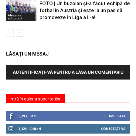
FOTO | Un buzoian şi-a făcut echipă de
fotbal în Austria şi este la un pas să
Alegerea
promoveze în Liga a II-a!
editorului
LĂSAȚI UN MESAJ
AUTENTIFICAȚI-VĂ PENTRU A LĂSA UN COMENTARIU
Intră în galeria suporterilor!
5,393
Fani
ÎMI PLACE
1,124
Cititori
CONECTAȚI-VĂ