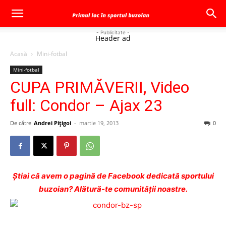
- Publicitate -
Header ad
Acasă
Mini-fotbal
Mini-fotbal
CUPA PRIMĂVERII, Video
full: Condor – Ajax 23
De către
Andrei Pițigoi
-
martie 19, 2013
0
Ştiai că avem o pagină de Facebook dedicată sportului
buzoian? Alătură-te comunității noastre.