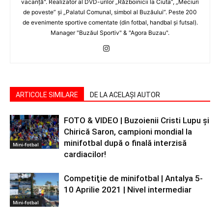
vacanţă". Realizator al DVD-urilor „Războinicii la Ciuta”, „Meciuri
de poveste” şi „Palatul Comunal, simbol al Buzăului”. Peste 200
de evenimente sportive comentate (din fotbal, handbal şi futsal).
Manager "Buzăul Sportiv" & "Agora Buzau".
ARTICOLE SIMILARE
DE LA ACELAȘI AUTOR
FOTO & VIDEO | Buzoienii Cristi Lupu şi
Chirică Saron, campioni mondial la
minifotbal după o finală interzisă
Mini-fotbal
cardiacilor!
Competiţie de minifotbal | Antalya 5-
10 Aprilie 2021 | Nivel intermediar
Mini-fotbal