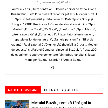
http://www.andreipitigoi.ro
Autor al cărţii „Drum printre ani – Istoria echipei de fotbal Gloria
Buzău 1971 – 2011”. În prezent redactor şef al publicaţiei Buzăul
Sportiv, fotojurnalist şi data collector Data Sports Group şi
fotograf 123RF. Realizator TV şi moderator al emisiunilor "Sport
Maxim", „Fotbal Total”, „TV Sport”, „Eurofotbal”, „Sport Maxim”,
„Arena sportivă” şi „Zona neutră”. Prezentator al emisiunilor „În
spatele uşilor de restaurant”, „Tainele pensiunii” şi "Bilet de
vacanţă". Realizator al DVD-urilor „Războinicii la Ciuta”, „Meciuri
de poveste” şi „Palatul Comunal, simbol al Buzăului”. Peste 200
de evenimente sportive comentate (din fotbal, handbal şi futsal).
Manager "Buzăul Sportiv" & "Agora Buzau".
ARTICOLE SIMILARE
DE LA ACELAȘI AUTOR
Metalul Buzău, remiză fără gol în