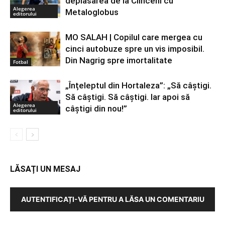
deplasarea de la Clinceni cu
Alegerea
Metaloglobus
editorului
MO SALAH | Copilul care mergea cu
cinci autobuze spre un vis imposibil.
Din Nagrig spre imortalitate
Fotbal
„Înțeleptul din Hortaleza”: „Să câștigi.
Să câștigi. Să câștigi. Iar apoi să
Alegerea
câștigi din nou!”
editorului
LĂSAȚI UN MESAJ
AUTENTIFICAȚI-VĂ PENTRU A LĂSA UN COMENTARIU