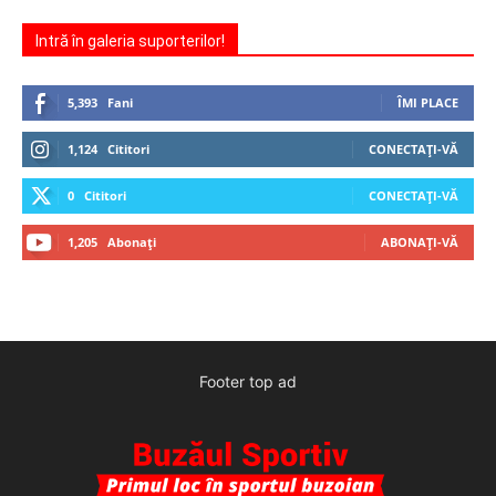
Intră în galeria suporterilor!
5,393
Fani
ÎMI PLACE
1,124
Cititori
CONECTAȚI-VĂ
0
Cititori
CONECTAȚI-VĂ
1,205
Abonați
ABONAȚI-VĂ
Footer top ad