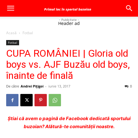
- Publicitate -
Header ad
Acasă
Fotbal
Fotbal
CUPA ROMÂNIEI | Gloria old
boys vs. AJF Buzău old boys,
înainte de finală
De către
Andrei Pițigoi
-
iunie 13, 2017
0
Ştiai că avem o pagină de Facebook dedicată sportului
buzoian? Alătură-te comunității noastre.