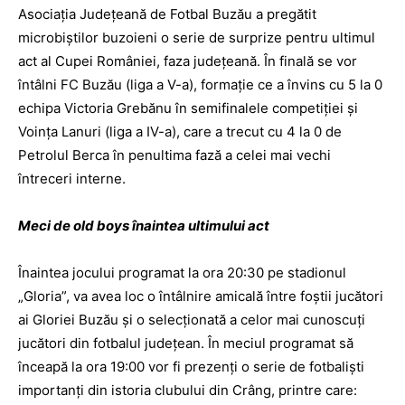
Asociaţia Judeţeană de Fotbal Buzău a pregătit
microbiştilor buzoieni o serie de surprize pentru ultimul
act al Cupei României, faza judeţeană. În finală se vor
întâlni FC Buzău (liga a V-a), formaţie ce a învins cu 5 la 0
echipa Victoria Grebănu în semifinalele competiţiei şi
Voinţa Lanuri (liga a IV-a), care a trecut cu 4 la 0 de
Petrolul Berca în penultima fază a celei mai vechi
întreceri interne.
Meci de old boys înaintea ultimului act
Înaintea jocului programat la ora 20:30 pe stadionul
„Gloria”, va avea loc o întâlnire amicală între foştii jucători
ai Gloriei Buzău şi o selecţionată a celor mai cunoscuţi
jucători din fotbalul judeţean. În meciul programat să
înceapă la ora 19:00 vor fi prezenţi o serie de fotbalişti
importanţi din istoria clubului din Crâng, printre care: