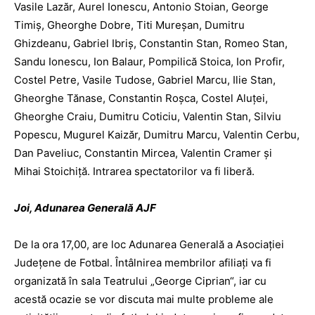
Vasile Lazăr, Aurel Ionescu, Antonio Stoian, George
Timiș, Gheorghe Dobre, Titi Mu­re­șan, Dumitru
Ghizdeanu, Gabriel Ibriș, Constantin Stan, Romeo Stan,
Sandu Ionescu, Ion Balaur, Pompilică Stoica, Ion Profir,
Costel Petre, Vasile Tudose, Gabriel Marcu, Ilie Stan,
Gheorghe Tănase, Constantin Roșca, Costel Alu­ței,
Gheorghe Craiu, Dumitru Coticiu, Valentin Stan, Silviu
Popescu, Mugurel Kaizăr, Dumitru Marcu, Valentin Cerbu,
Dan Paveliuc, Constantin Mircea, Valentin Cramer și
Mihai Stoichiță. Intrarea spectatorilor va fi liberă.
Joi, Adunarea Generală AJF
De la ora 17,00, are loc Adunarea Generală a Asociației
Județene de Fotbal. Întâlnirea membrilor afiliați va fi
organizată în sala Teatrului „George Ciprian“, iar cu
acestă ocazie se vor discuta mai multe probleme ale