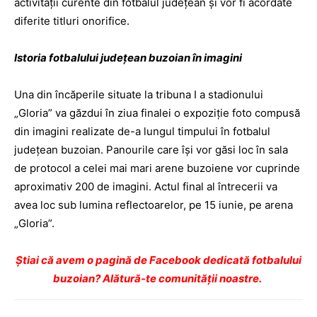
activității curente din fotbalul județean și vor fi acordate
diferite titluri onorifice.
Istoria fotbalului judeţean buzoian în imagini
Una din încăperile situate la tribuna I a stadionului
„Gloria” va găzdui în ziua finalei o expoziţie foto compusă
din imagini realizate de-a lungul timpului în fotbalul
judeţean buzoian. Panourile care îşi vor găsi loc în sala
de protocol a celei mai mari arene buzoiene vor cuprinde
aproximativ 200 de imagini. Actul final al întrecerii va
avea loc sub lumina reflectoarelor, pe 15 iunie, pe arena
„Gloria”.
Ştiai că avem o pagină de Facebook dedicată fotbalului
buzoian? Alătură-te comunității noastre.