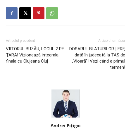
Articolul precedent
Articolul următor
VIITORUL BUZĂU, LOCUL 2 PE
DOSARUL BLATURILOR | FRF,
ŢARĂ! Vizionează integrala
dată în judecată la TAS de
finala cu Clujeana Cluj
„Vioară”! Vezi când e primul
termen!
Andrei Pițigoi