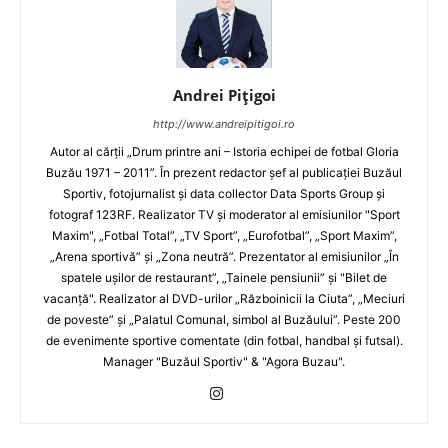
Andrei Pițigoi
http://www.andreipitigoi.ro
Autor al cărţii „Drum printre ani – Istoria echipei de fotbal Gloria
Buzău 1971 – 2011”. În prezent redactor şef al publicaţiei Buzăul
Sportiv, fotojurnalist şi data collector Data Sports Group şi
fotograf 123RF. Realizator TV şi moderator al emisiunilor "Sport
Maxim", „Fotbal Total”, „TV Sport”, „Eurofotbal”, „Sport Maxim”,
„Arena sportivă” şi „Zona neutră”. Prezentator al emisiunilor „În
spatele uşilor de restaurant”, „Tainele pensiunii” şi "Bilet de
vacanţă". Realizator al DVD-urilor „Războinicii la Ciuta”, „Meciuri
de poveste” şi „Palatul Comunal, simbol al Buzăului”. Peste 200
de evenimente sportive comentate (din fotbal, handbal şi futsal).
Manager "Buzăul Sportiv" & "Agora Buzau".