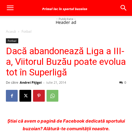
- Publicitate -
Header ad
Acasă
Fotbal
Fotbal
Dacă abandonează Liga a III-
a, Viitorul Buzău poate evolua
tot în Superligă
De către
Andrei Pițigoi
-
iulie 21, 2014
0
Ştiai că avem o pagină de Facebook dedicată sportului
buzoian? Alătură-te comunității noastre.