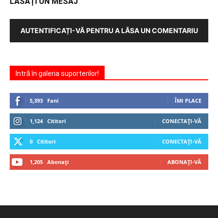
LĂSAȚI UN MESAJ
AUTENTIFICAȚI-VĂ PENTRU A LĂSA UN COMENTARIU
Intră în galeria suporterilor!
5,393
Fani
ÎMI PLACE
1,124
Cititori
CONECTAȚI-VĂ
0
Cititori
CONECTAȚI-VĂ
1,205
Abonați
ABONAȚI-VĂ