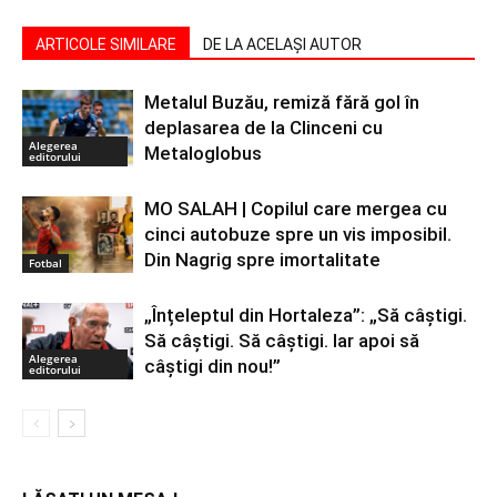
ARTICOLE SIMILARE
DE LA ACELAȘI AUTOR
Metalul Buzău, remiză fără gol în
deplasarea de la Clinceni cu
Alegerea
Metaloglobus
editorului
MO SALAH | Copilul care mergea cu
cinci autobuze spre un vis imposibil.
Din Nagrig spre imortalitate
Fotbal
„Înțeleptul din Hortaleza”: „Să câștigi.
Să câștigi. Să câștigi. Iar apoi să
Alegerea
câștigi din nou!”
editorului