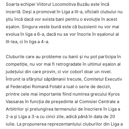
Soarta echipei Viitorul Locomotiva Buzău este încă
incertă. Deși a promovat în Liga a III-a, oficialii clubului nu
știu încă dacă vor exista bani pentru o evoluție în acest
eșalon. Singura veste bună este că buzoienii nu vor mai
evolua în liga a 6-a, dacă nu se vor înscrie în eșalonul al
III-lea, ci în liga a 4-a.
Cluburile care au probleme cu banii şi nu pot participa în
competiţie, nu vor mai fi retrogradate în ultimul eşalon al
judeţului din care provin, ci vor coborî doar un nivel.
Întrunit la sfârșitul săptămanii trecute, Comitetul Executiv
al Federației Romană Fotabl a luat o serie de decizii,
printre cele mai importante fiind numirea grecului Kyros
Vassaras în funcţia de preşedinte al Comisiei Centrale a
Arbitrilor şi prelungirea termenului de înscriere în Liga a
2-a şi Liga a 3-a cu cinci zile, adică până în data de 20
iulie. La propunerea reprezentantului cluburilor din Liga a