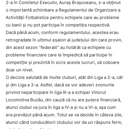
2-a în Comitetul Executiv, Auraş Braşoveanu, s-a obţinut
o importantă schimbare a Regulamentul de Organizare a
Activităţii Fotbalistice pentru echipele care au probleme
cu banii şi nu pot participa în competiţia respectivă.
Dacă până acum, conform regulamentului, acestea erau
retrogradate în ultimul eşalon al judeţului din care provin,
din acest sezon “federalii” au hotărât ca echipele cu
probleme financiare care le împiedică să participe în
competiţie şi prezintă în scris aceste lucruri, să coboare
doar un nivel.
O decizie salutată de multe cluburi, atât din Liga a 2-a, cât
şi din Liga a 3-a. Astfel, dacă se vor adeveri zvonurile
privind neparticipare în liga III-a a echipei Viitorul
Locomotiva Buzău, din cauză că nu are putere financiară,
atunci clubul va juca în liga a IV-a și nu a VI-a, așa cum
era prevăzut până acum. Totul se va decide în câteva zile,
atunci când conducătorii clubului vor da un răspuns ferm,