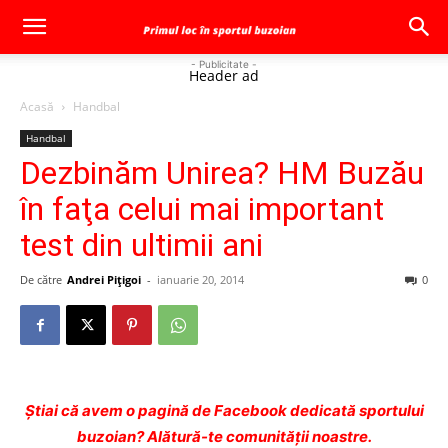
- Publicitate -
Header ad
Acasă
Handbal
Handbal
Dezbinăm Unirea? HM Buzău
în faţa celui mai important
test din ultimii ani
De către
Andrei Pițigoi
-
ianuarie 20, 2014
0
Ştiai că avem o pagină de Facebook dedicată sportului
buzoian? Alătură-te comunității noastre.