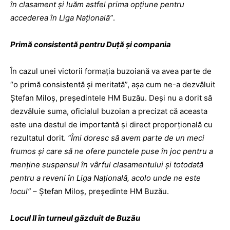
în clasament şi luăm astfel prima opţiune pentru
accederea în Liga Naţională”
.
Primă consistentă pentru Duţă şi compania
În cazul unei victorii formaţia buzoiană va avea parte de
“o primă consistentă şi meritată”, aşa cum ne-a dezvăluit
Ştefan Miloş, preşedintele HM Buzău. Deşi nu a dorit să
dezvăluie suma, oficialul buzoian a precizat că aceasta
este una destul de importantă şi direct proporţională cu
rezultatul dorit.
“Îmi doresc să avem parte de un meci
frumos şi care să ne ofere punctele puse în joc pentru a
menţine suspansul în vârful clasamentului şi totodată
pentru a reveni în Liga Naţională, acolo unde ne este
locul”
– Ştefan Miloş, preşedinte HM Buzău.
Locul II în turneul găzduit de Buzău