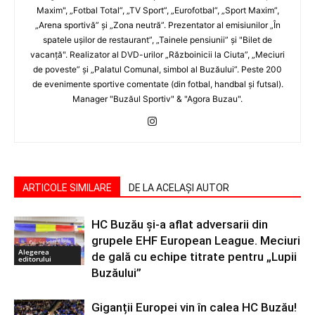
Maxim", „Fotbal Total”, „TV Sport”, „Eurofotbal”, „Sport Maxim”,
„Arena sportivă” şi „Zona neutră”. Prezentator al emisiunilor „În
spatele uşilor de restaurant”, „Tainele pensiunii” şi "Bilet de
vacanţă". Realizator al DVD-urilor „Războinicii la Ciuta”, „Meciuri
de poveste” şi „Palatul Comunal, simbol al Buzăului”. Peste 200
de evenimente sportive comentate (din fotbal, handbal şi futsal).
Manager "Buzăul Sportiv" & "Agora Buzau".
ARTICOLE SIMILARE
DE LA ACELAȘI AUTOR
HC Buzău și-a aflat adversarii din
grupele EHF European League. Meciuri
Alegerea
de gală cu echipe titrate pentru „Lupii
editorului
Buzăului”
Giganții Europei vin în calea HC Buzău!