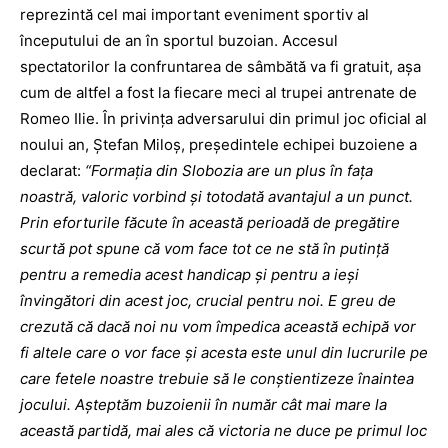
reprezintă cel mai important eveniment sportiv al
începutului de an în sportul buzoian. Accesul
spectatorilor la confruntarea de sâmbătă va fi gratuit, aşa
cum de altfel a fost la fiecare meci al trupei antrenate de
Romeo Ilie. În privinţa adversarului din primul joc oficial al
noului an, Ştefan Miloş, preşedintele echipei buzoiene a
declarat:
“Formaţia din Slobozia are un plus în faţa
noastră, valoric vorbind şi totodată avantajul a un punct.
Prin eforturile făcute în această perioadă de pregătire
scurtă pot spune că vom face tot ce ne stă în putinţă
pentru a remedia acest handicap şi pentru a ieşi
învingători din acest joc, crucial pentru noi. E greu de
crezută că dacă noi nu vom împedica această echipă vor
fi altele care o vor face şi acesta este unul din lucrurile pe
care fetele noastre trebuie să le conştientizeze înaintea
jocului. Aşteptăm buzoienii în număr cât mai mare la
această partidă, mai ales că victoria ne duce pe primul loc