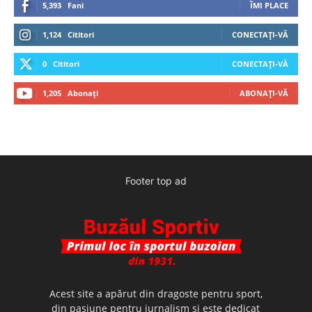
5,393
Fani
ÎMI PLACE
1,124
Cititori
CONECTAȚI-VĂ
0
Cititori
CONECTAȚI-VĂ
1,205
Abonați
ABONAȚI-VĂ
Footer top ad
Acest site a apărut din dragoste pentru sport,
din pasiune pentru jurnalism şi este dedicat