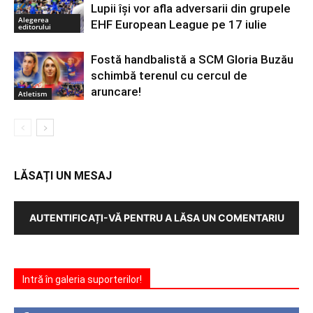
Lupii își vor afla adversarii din grupele
Alegerea
EHF European League pe 17 iulie
editorului
Fostă handbalistă a SCM Gloria Buzău
schimbă terenul cu cercul de
aruncare!
Atletism
LĂSAȚI UN MESAJ
AUTENTIFICAȚI-VĂ PENTRU A LĂSA UN COMENTARIU
Intră în galeria suporterilor!