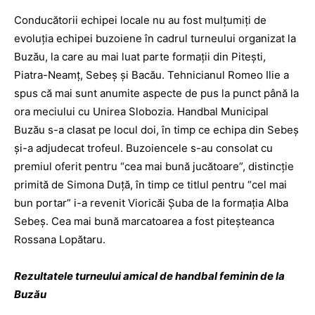
Conducătorii echipei locale nu au fost mulţumiţi de
evoluţia echipei buzoiene în cadrul turneului organizat la
Buzău, la care au mai luat parte formaţii din Piteşti,
Piatra-Neamţ, Sebeş şi Bacău. Tehnicianul Romeo Ilie a
spus că mai sunt anumite aspecte de pus la punct până la
ora meciului cu Unirea Slobozia. Handbal Municipal
Buzău s-a clasat pe locul doi, în timp ce echipa din Sebeş
şi-a adjudecat trofeul. Buzoiencele s-au consolat cu
premiul oferit pentru “cea mai bună jucătoare”, distincţie
primită de Simona Duţă, în timp ce titlul pentru “cel mai
bun portar” i-a revenit Vioricăi Şuba de la formaţia Alba
Sebeş. Cea mai bună marcatoarea a fost piteşteanca
Rossana Lopătaru.
Rezultatele turneului amical de handbal feminin de la
Buzău