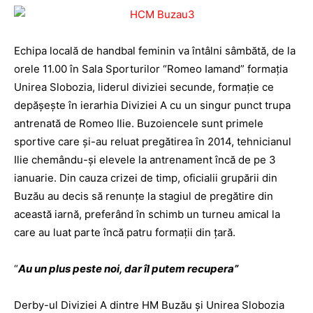
Echipa locală de handbal feminin va întâlni sâmbătă, de la
orele 11.00 în Sala Sporturilor “Romeo Iamand” formaţia
Unirea Slobozia, liderul diviziei secunde, formaţie ce
depăşeşte în ierarhia Diviziei A cu un singur punct trupa
antrenată de Romeo Ilie. Buzoiencele sunt primele
sportive care şi-au reluat pregătirea în 2014, tehnicianul
Ilie chemându-şi elevele la antrenament încă de pe 3
ianuarie. Din cauza crizei de timp, oficialii grupării din
Buzău au decis să renunţe la stagiul de pregătire din
această iarnă, preferând în schimb un turneu amical la
care au luat parte încă patru formaţii din ţară.
“
Au un plus peste noi, dar îl putem recupera”
Derby-ul Diviziei A dintre HM Buzău şi Unirea Slobozia