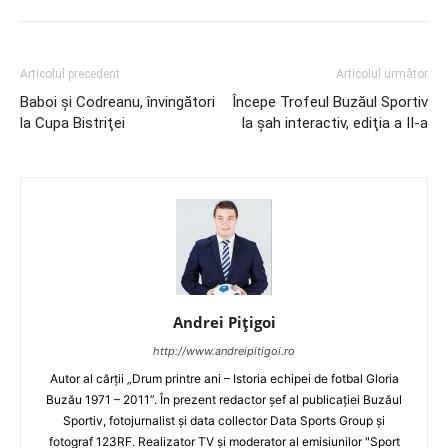
Articolul precedent
Articolul următor
Baboi şi Codreanu, învingători
Începe Trofeul Buzăul Sportiv
la Cupa Bistriţei
la şah interactiv, ediţia a II-a
Andrei Pițigoi
http://www.andreipitigoi.ro
Autor al cărţii „Drum printre ani – Istoria echipei de fotbal Gloria
Buzău 1971 – 2011”. În prezent redactor şef al publicaţiei Buzăul
Sportiv, fotojurnalist şi data collector Data Sports Group şi
fotograf 123RF. Realizator TV şi moderator al emisiunilor "Sport