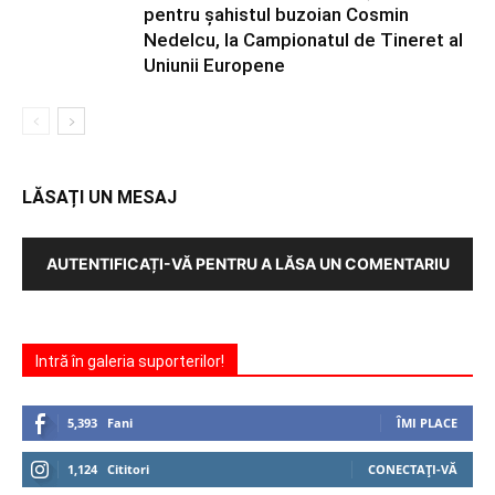
pentru şahistul buzoian Cosmin
Nedelcu, la Campionatul de Tineret al
Uniunii Europene
LĂSAȚI UN MESAJ
AUTENTIFICAȚI-VĂ PENTRU A LĂSA UN COMENTARIU
Intră în galeria suporterilor!
5,393
Fani
ÎMI PLACE
1,124
Cititori
CONECTAȚI-VĂ