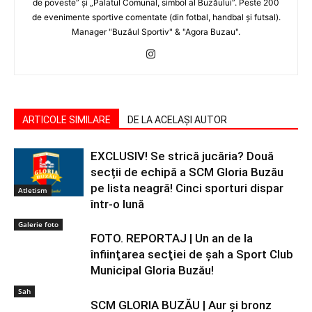
de poveste” şi „Palatul Comunal, simbol al Buzăului”. Peste 200
de evenimente sportive comentate (din fotbal, handbal şi futsal).
Manager "Buzăul Sportiv" & "Agora Buzau".
ARTICOLE SIMILARE
DE LA ACELAȘI AUTOR
EXCLUSIV! Se strică jucăria? Două
secții de echipă a SCM Gloria Buzău
pe lista neagră! Cinci sporturi dispar
Atletism
într-o lună
Galerie foto
FOTO. REPORTAJ | Un an de la
înfiinţarea secţiei de şah a Sport Club
Municipal Gloria Buzău!
Sah
SCM GLORIA BUZĂU | Aur şi bronz