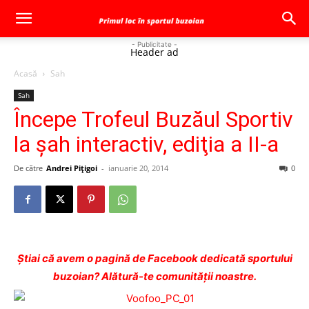
- Publicitate -
Header ad
Acasă
Sah
Sah
Începe Trofeul Buzăul Sportiv
la şah interactiv, ediţia a II-a
De către
Andrei Pițigoi
-
ianuarie 20, 2014
0
Ştiai că avem o pagină de Facebook dedicată sportului
buzoian? Alătură-te comunității noastre.