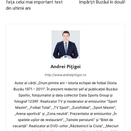
faţa celui mai important test
împărţit Buzăul în două!
din ultimii ani
Andrei Pițigoi
http://www.andreipitigoi.ro
Autor al cărţii „Drum printre ani – Istoria echipei de fotbal Gloria
Buzău 1971 – 2011”. În prezent redactor şef al publicaţiei Buzăul
Sportiv, fotojurnalist şi data collector Data Sports Group şi
fotograf 123RF. Realizator TV şi moderator al emisiunilor "Sport
Maxim", „Fotbal Total”, „TV Sport”, „Eurofotbal”, „Sport Maxim”,
„Arena sportivă” şi „Zona neutră”. Prezentator al emisiunilor „În
spatele uşilor de restaurant”, „Tainele pensiunii” şi "Bilet de
vacanţă". Realizator al DVD-urilor „Războinicii la Ciuta”, „Meciuri