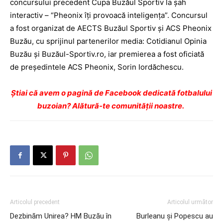
concursului precedent Cupa Buzăul Sportiv la şah
interactiv – “Pheonix îţi provoacă inteligenţa”. Concursul
a fost organizat de AECTS Buzăul Sportiv şi ACS Pheonix
Buzău, cu sprijinul partenerilor media: Cotidianul Opinia
Buzău şi Buzăul-Sportiv.ro, iar premierea a fost oficiată
de preşedintele ACS Pheonix, Sorin Iordăchescu.
Ştiai că avem o pagină de Facebook dedicată fotbalului
buzoian? Alătură-te comunității noastre.
Articolul precedent
Articolul următor
Dezbinăm Unirea? HM Buzău în
Burleanu şi Popescu au