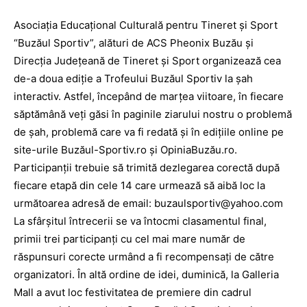
Asociaţia Educaţional Culturală pentru Tineret şi Sport
“Buzăul Sportiv”, alături de ACS Pheonix Buzău şi
Direcţia Judeţeană de Tineret şi Sport organizează cea
de-a doua ediţie a Trofeului Buzăul Sportiv la şah
interactiv. Astfel, începând de marţea viitoare, în fiecare
săptămână veţi găsi în paginile ziarului nostru o problemă
de şah, problemă care va fi redată şi în ediţiile online pe
site-urile Buzăul-Sportiv.ro şi OpiniaBuzău.ro.
Participanţii trebuie să trimită dezlegarea corectă după
fiecare etapă din cele 14 care urmează să aibă loc la
următoarea adresă de email:
buzaulsportiv@yahoo.com
La sfârşitul întrecerii se va întocmi clasamentul final,
primii trei participanţi cu cel mai mare număr de
răspunsuri corecte urmând a fi recompensaţi de către
organizatori. În altă ordine de idei, duminică, la Galleria
Mall a avut loc festivitatea de premiere din cadrul