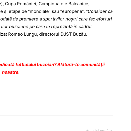
te), Cupa României, Campionatele Balcanice,
 şi etape de “mondiale” sau “europene”.
“Consider că
odată de premiere a sportivilor noştri care fac eforturi
rilor buzoiene pe care le reprezintă în cadrul
izat Romeo Lungu, directorul DJST Buzău.
dicată fotbalului buzoian? Alătură-te comunității
noastre.
Articolul următor