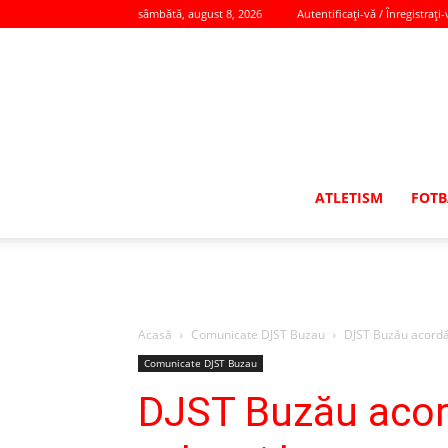
sâmbătă, august 8, 2026
Autentificați-vă / Înregistrați-
ATLETISM
FOTB
Acasă
Comunicate DJST Buzau
DJST Buzău acordă 
Comunicate DJST Buzau
DJST Buzău acor