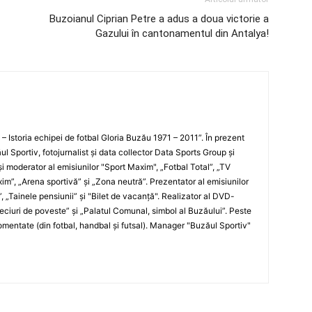
Buzoianul Ciprian Petre a adus a doua victorie a
Gazului în cantonamentul din Antalya!
i – Istoria echipei de fotbal Gloria Buzău 1971 – 2011”. În prezent
ul Sportiv, fotojurnalist şi data collector Data Sports Group şi
i moderator al emisiunilor "Sport Maxim", „Fotbal Total”, „TV
xim”, „Arena sportivă” şi „Zona neutră”. Prezentator al emisiunilor
”, „Tainele pensiunii” şi "Bilet de vacanţă". Realizator al DVD-
„Meciuri de poveste” şi „Palatul Comunal, simbol al Buzăului”. Peste
entate (din fotbal, handbal şi futsal). Manager "Buzăul Sportiv"