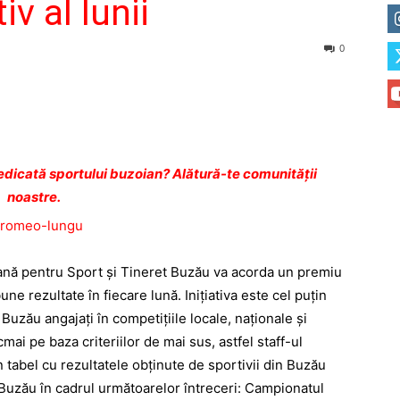
v al lunii
0
dicată sportului buzoian? Alătură-te comunității
noastre.
eană pentru Sport şi Tineret Buzău va acorda un premiu
ne rezultate în fiecare lună. Iniţiativa este cel puţin
 Buzău angajaţi în competiţiile locale, naţionale şi
mai pe baza criteriilor de mai sus, astfel staff-ul
abel cu rezultatele obţinute de sportivii din Buzău
 Buzău în cadrul următoarelor întreceri: Campionatul