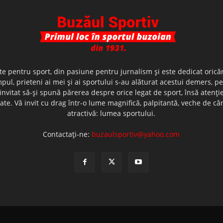
te pentru sport, din pasiune pentru jurnalism şi este dedicat oricăr
ul, prieteni ai mei şi ai sportului s-au alăturat acestui demers, p
nvitat să-şi spună părerea despre orice legat de sport, însă atenţi
olerate. Vă invit cu drag într-o lume magnifică, palpitantă, veche de
atractivă: lumea sportului.
Contactați-ne:
buzaulsportiv@yahoo.com