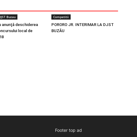
DJST Buzau
Competitii
 anunţă deschiderea
PORORO JR. INTERIMAR LA DJST
oncursului local de
BUZĂU
18
Footer top ad