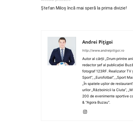
Ştefan Miloş încă mai speră la prima divizie!
Andrei Pițigoi
http://www.andreipitigoi.ro
Autor al cărţii „Drum printre an
redactor şef al publicaţiei Buză
fotograf 123RF. Realizator TV ş
Sport”, „Eurofotbal”, „Sport Ma
„În spatele uşilor de restaurant
urilor „Războinicii la Ciuta”, 
200 de evenimente sportive com
& "Agora Buzau".