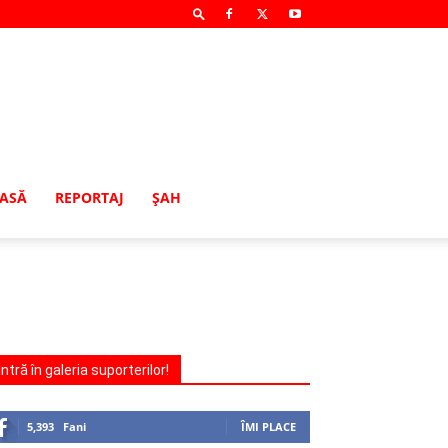
MASĂ
REPORTAJ
ŞAH
Intră în galeria suporterilor!
5,393
Fani
ÎMI PLACE