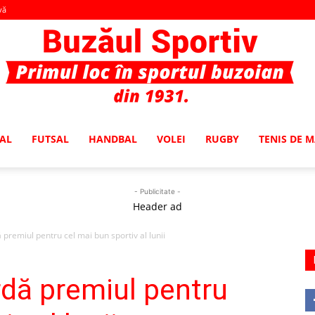
vă
AL
FUTSAL
HANDBAL
VOLEI
RUGBY
TENIS DE 
Buzaul
- Publicitate -
Header ad
premiul pentru cel mai bun sportiv al lunii
Sportiv
dă premiul pentru