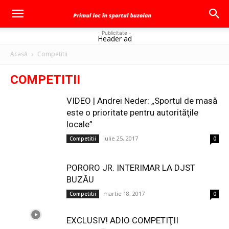
- Publicitate -
Header ad
Acasă
Competitii
COMPETITII
VIDEO | Andrei Neder: „Sportul de masă
este o prioritate pentru autorităţile
locale”
iulie 25, 2017
Competitii
0
PORORO JR. INTERIMAR LA DJST
BUZĂU
martie 18, 2017
Competitii
0
EXCLUSIV! ADIO COMPETIŢII