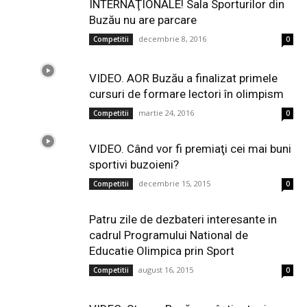
INTERNAŢIONALE! Sala Sporturilor din
Buzău nu are parcare
decembrie 8, 2016
Competitii
0
VIDEO. AOR Buzău a finalizat primele
cursuri de formare lectori în olimpism
martie 24, 2016
Competitii
0
VIDEO. Când vor fi premiaţi cei mai buni
sportivi buzoieni?
decembrie 15, 2015
Competitii
0
Patru zile de dezbateri interesante in
cadrul Programului National de
Educatie Olimpica prin Sport
august 16, 2015
Competitii
0