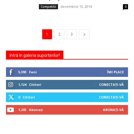
decembrie 13, 2014
Competitii
0
1
2
3
Intră în galeria suporterilor!
5,393
Fani
ÎMI PLACE
1,124
Cititori
CONECTAȚI-VĂ
0
Cititori
CONECTAȚI-VĂ
1,205
Abonați
ABONAȚI-VĂ