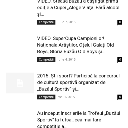
VIDEO. Steaua Buzău a câştigat prima
ediţie a Cupei „Alege Viaţa! Fără alcool
şi...
iulie 7, 2015
Competitii
0
VIDEO. SuperCupa Campionilor!
Naţionala Artiştilor, Oţelul Galaţi Old
Boys, Gloria Buzău Old Boys şi...
iulie 4, 2015
Competitii
0
2015. Ştii sport? Participă la concursul
de cultură sportivă organizat de
„Buzăul Sportiv” şi...
mai 1, 2015
Competitii
0
Au început înscrierile la Trofeul „Buzăul
Sportiv” la futsal, cea mai tare
competiţie a...