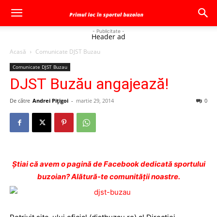
- Publicitate -
Header ad
Acasă
Comunicate DJST Buzau
Comunicate DJST Buzau
DJST Buzău angajează!
De către
Andrei Pițigoi
-
martie 29, 2014
0
Ştiai că avem o pagină de Facebook dedicată sportului
buzoian? Alătură-te comunității noastre.