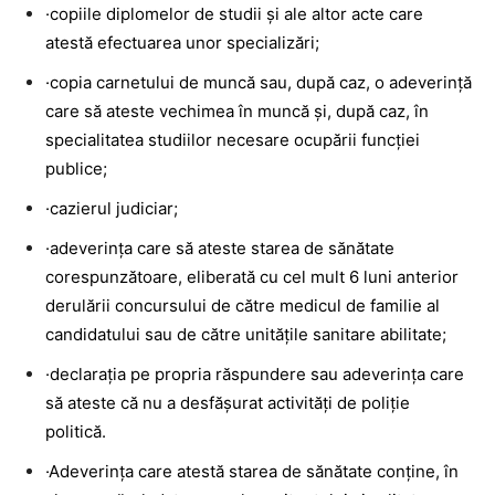
·copiile diplomelor de studii şi ale altor acte care
atestă efectuarea unor specializări;
·copia carnetului de muncă sau, după caz, o adeverinţă
care să ateste vechimea în muncă şi, după caz, în
specialitatea studiilor necesare ocupării funcţiei
publice;
·cazierul judiciar;
·adeverinţa care să ateste starea de sănătate
corespunzătoare, eliberată cu cel mult 6 luni anterior
derulării concursului de către medicul de familie al
candidatului sau de către unităţile sanitare abilitate;
·declaraţia pe propria răspundere sau adeverinţa care
să ateste că nu a desfăşurat activităţi de poliţie
politică.
·Adeverinţa care atestă starea de sănătate conţine, în