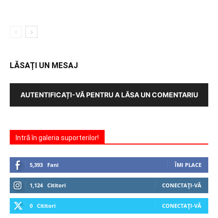
LĂSAȚI UN MESAJ
AUTENTIFICAȚI-VĂ PENTRU A LĂSA UN COMENTARIU
Intră în galeria suporterilor!
5,393
Fani
ÎMI PLACE
1,124
Cititori
CONECTAȚI-VĂ
0
Cititori
CONECTAȚI-VĂ