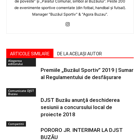
de poveste” şi „Palatul Comunal, simbol al Buzăului”. Peste 200
de evenimente sportive comentate (din fotbal, handbal şi futsal).
Manager "Buzăul Sportiv" & "Agora Buzau".
ARTICOLE SIMILARE
DE LA ACELAȘI AUTOR
Alegerea
editorului
Premiile „Buzăul Sportiv” 2019 | Sumar
al Regulamentului de desfășurare
Comunicate DJST
Buzau
DJST Buzău anunţă deschiderea
sesiunii a concursului local de
proiecte 2018
Competitii
PORORO JR. INTERIMAR LA DJST
BUZĂU