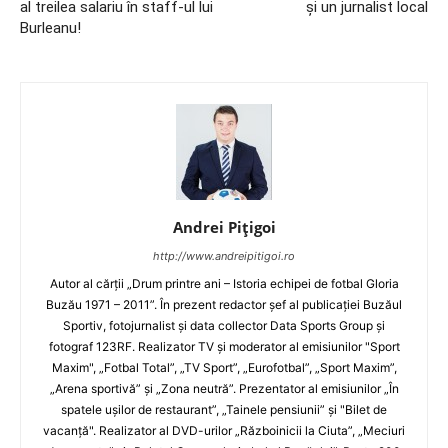
al treilea salariu în staff-ul lui
şi un jurnalist local
Burleanu!
Andrei Pițigoi
http://www.andreipitigoi.ro
Autor al cărţii „Drum printre ani – Istoria echipei de fotbal Gloria
Buzău 1971 – 2011”. În prezent redactor şef al publicaţiei Buzăul
Sportiv, fotojurnalist şi data collector Data Sports Group şi
fotograf 123RF. Realizator TV şi moderator al emisiunilor "Sport
Maxim", „Fotbal Total”, „TV Sport”, „Eurofotbal”, „Sport Maxim”,
„Arena sportivă” şi „Zona neutră”. Prezentator al emisiunilor „În
spatele uşilor de restaurant”, „Tainele pensiunii” şi "Bilet de
vacanţă". Realizator al DVD-urilor „Războinicii la Ciuta”, „Meciuri