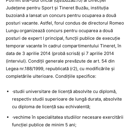
Potrivit site-ului oficial (djstbuzau.ro) al Direcţiei
Judeţene pentru Sport şi Tineret Buzău, instituţia
buzoiană a lansat un concurs pentru ocuparea a două
posturi vacante. Astfel, forul condus de directorul Romeo
Lungu
organizează concurs pentru ocuparea a două
posturi de expert I principal, funcţii publice de execuţie
temporar vacante în cadrul compartimentului Tineret, în
data de 3 aprilie 2014 (probă scrisă) şi 7 aprilie 2014
(interviul). Condiţii generale prevăzute de art. 54 din
Legea nr.188/1999, republicată (r2), cu modificările şi
completările ulterioare. Condiţiile specifice:
·studii universitare de licenţă absolvite cu diplomă,
respectiv studii superioare de lungă durata, absolvite
cu diploma de licenţă sau echivalentă;
·vechime în specialitatea studiilor necesare exercitării
funcţiei publice de minim 5 ani;