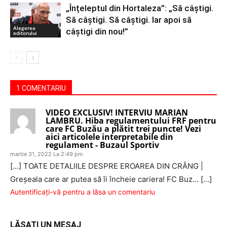
„Înțeleptul din Hortaleza”: „Să câștigi.
Să câștigi. Să câștigi. Iar apoi să
Alegerea
câștigi din nou!”
editorului
1 COMENTARIU
VIDEO EXCLUSIV! INTERVIU MARIAN
LAMBRU. Hiba regulamentului FRF pentru
care FC Buzău a plătit trei puncte! Vezi
aici articolele interpretabile din
regulament - Buzaul Sportiv
martie 31, 2022 La 2:49 pm
[…] TOATE DETALIILE DESPRE EROAREA DIN CRÂNG |
Greşeala care ar putea să îi încheie cariera! FC Buz… […]
Autentificați-vă pentru a lăsa un comentariu
LĂSAȚI UN MESAJ