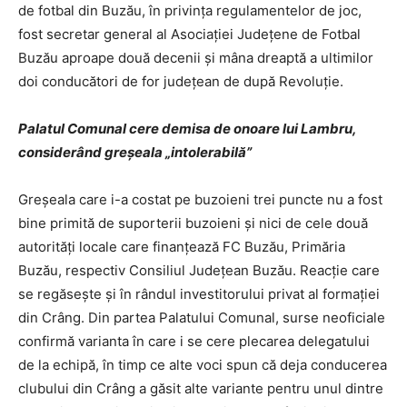
de fotbal din Buzău, în privinţa regulamentelor de joc,
fost secretar general al Asociaţiei Judeţene de Fotbal
Buzău aproape două decenii şi mâna dreaptă a ultimilor
doi conducători de for judeţean de după Revoluţie.
Palatul Comunal cere demisa de onoare lui Lambru,
considerând greşeala „intolerabilă”
Greşeala care i-a costat pe buzoieni trei puncte nu a fost
bine primită de suporterii buzoieni şi nici de cele două
autorităţi locale care finanţează FC Buzău, Primăria
Buzău, respectiv Consiliul Judeţean Buzău. Reacţie care
se regăseşte şi în rândul investitorului privat al formaţiei
din Crâng. Din partea Palatului Comunal, surse neoficiale
confirmă varianta în care i se cere plecarea delegatului
de la echipă, în timp ce alte voci spun că deja conducerea
clubului din Crâng a găsit alte variante pentru unul dintre