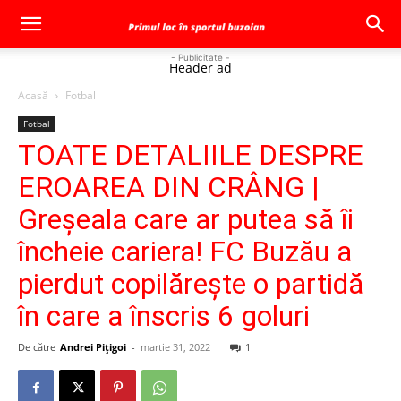
- Publicitate -
Header ad
Acasă
Fotbal
Fotbal
TOATE DETALIILE DESPRE
EROAREA DIN CRÂNG |
Greşeala care ar putea să îi
încheie cariera! FC Buzău a
pierdut copilăreşte o partidă
în care a înscris 6 goluri
De către
Andrei Pițigoi
-
martie 31, 2022
1