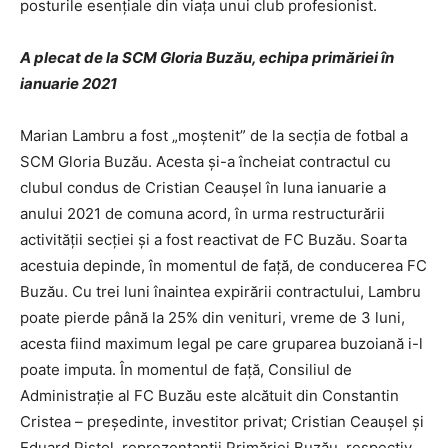
posturile esenţiale din viaţa unui club profesionist.
A plecat de la SCM Gloria Buzău, echipa primăriei în
ianuarie 2021
Marian Lambru a fost „moştenit” de la secţia de fotbal a
SCM Gloria Buzău. Acesta şi-a încheiat contractul cu
clubul condus de Cristian Ceauşel în luna ianuarie a
anului 2021 de comuna acord, în urma restructurării
activităţii secţiei şi a fost reactivat de FC Buzău. Soarta
acestuia depinde, în momentul de faţă, de conducerea FC
Buzău. Cu trei luni înaintea expirării contractului, Lambru
poate pierde până la 25% din venituri, vreme de 3 luni,
acesta fiind maximum legal pe care gruparea buzoiană i-l
poate imputa. În momentul de faţă, Consiliul de
Administraţie al FC Buzău este alcătuit din Constantin
Cristea – preşedinte, investitor privat; Cristian Ceauşel şi
Eduard Pistol, reprezentanţii Primăriei Buzău, respectiv