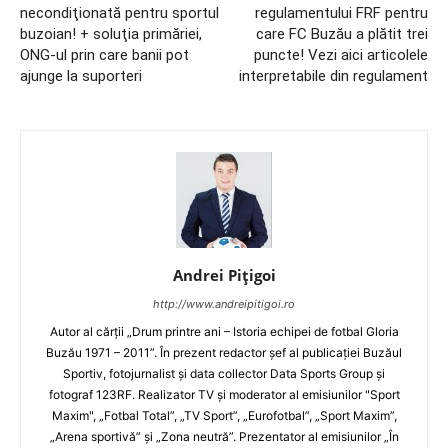
necondiţionată pentru sportul
regulamentului FRF pentru
buzoian! + soluţia primăriei,
care FC Buzău a plătit trei
ONG-ul prin care banii pot
puncte! Vezi aici articolele
ajunge la suporteri
interpretabile din regulament
Andrei Pițigoi
http://www.andreipitigoi.ro
Autor al cărţii „Drum printre ani – Istoria echipei de fotbal Gloria
Buzău 1971 – 2011”. În prezent redactor şef al publicaţiei Buzăul
Sportiv, fotojurnalist şi data collector Data Sports Group şi
fotograf 123RF. Realizator TV şi moderator al emisiunilor "Sport
Maxim", „Fotbal Total”, „TV Sport”, „Eurofotbal”, „Sport Maxim”,
„Arena sportivă” şi „Zona neutră”. Prezentator al emisiunilor „În