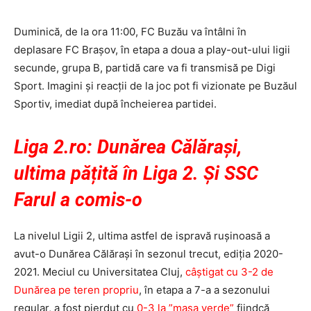
Duminică, de la ora 11:00, FC Buzău va întâlni în
deplasare FC Braşov, în etapa a doua a play-out-ului ligii
secunde, grupa B, partidă care va fi transmisă pe Digi
Sport. Imagini şi reacţii de la joc pot fi vizionate pe Buzăul
Sportiv, imediat după încheierea partidei.
Liga 2.ro: Dunărea Călărași,
ultima pățită în Liga 2. Și SSC
Farul a comis-o
La nivelul Ligii 2, ultima astfel de ispravă rușinoasă a
avut-o Dunărea Călărași în sezonul trecut, ediția 2020-
2021. Meciul cu Universitatea Cluj,
câștigat cu 3-2 de
Dunărea pe teren propriu
, în etapa a 7-a a sezonului
regular, a fost pierdut cu
0-3 la ”masa verde”
fiindcă