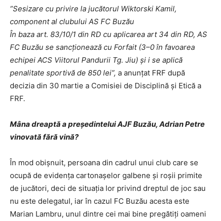
”Sesizare cu privire la jucătorul Wiktorski Kamil,
component al clubului AS FC Buzău
În baza art. 83/10/1 din RD cu aplicarea art 34 din RD, AS
FC Buzău se sancționează cu Forfait (3–0 în favoarea
echipei ACS Viitorul Pandurii Tg. Jiu) și i se aplică
penalitate sportivă de 850 lei”,
a anunțat FRF după
decizia din 30 martie a Comisiei de Disciplină și Etică a
FRF.
Mâna dreaptă a preşedintelui AJF Buzău, Adrian Petre
vinovată fără vină?
În mod obișnuit, persoana din cadrul unui club care se
ocupă de evidența cartonașelor galbene și roșii primite
de jucători, deci de situația lor privind dreptul de joc sau
nu este delegatul, iar în cazul FC Buzău acesta este
Marian Lambru, unul dintre cei mai bine pregătiţi oameni