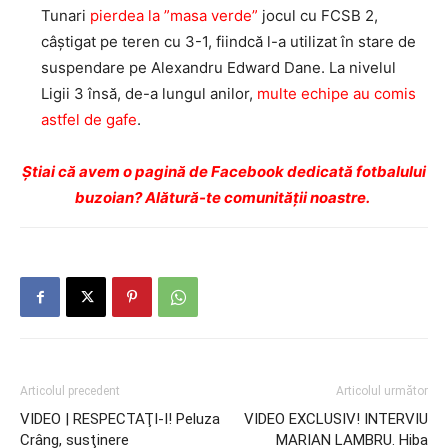
Tunari
pierdea la ”masa verde”
jocul cu FCSB 2,
câștigat pe teren cu 3-1, fiindcă l-a utilizat în stare de
suspendare pe Alexandru Edward Dane. La nivelul
Ligii 3 însă, de-a lungul anilor,
multe echipe au comis
astfel de gafe
.
Ştiai că avem o pagină de Facebook dedicată fotbalului
buzoian? Alătură-te comunității noastre.
Articolul precedent
Articolul următor
VIDEO | RESPECTAŢI-I! Peluza
VIDEO EXCLUSIV! INTERVIU
Crâng, susţinere
MARIAN LAMBRU. Hiba