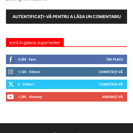
AUTENTIFICAȚI-VĂ PENTRU A LĂSA UN COMENTARIU
Intră în galeria suporterilor!
5,393
Fani
ÎMI PLACE
1,124
Cititori
CONECTAȚI-VĂ
0
Cititori
CONECTAȚI-VĂ
1,205
Abonați
ABONAȚI-VĂ