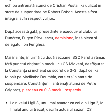
echipa antrenată atunci de Cristian Pustai l-a utilizat în
stare de suspendare pe Robert Boboc. Acesta a fost
integralist în respectivul joc.
După această gafă, președintele executiv al clubului
Dunărea, Eugen Pîrvulescu,
demisiona
, însă pleca și
delegatul Ion Fenghea.
Mai înainte, în urmă cu două sezoane, SSC Farul a rămas
fără punctul obținut în meciul cu CS Mioveni, desfășurat
la Constanța și încheiat cu scorul de 3-3, după ce l-a
folosit pe Madikaba Doumbia, care era în stare de
suspendare. Constănțenii, antrenați atunci de Petre
Grigoraș,
pierdeau cu 0-3 meciul respectiv
.
La nivelul Ligii 3, unul mai amator ca cel din Liga 2, la
finalul anului trecut, deci în actualul sezon, CS