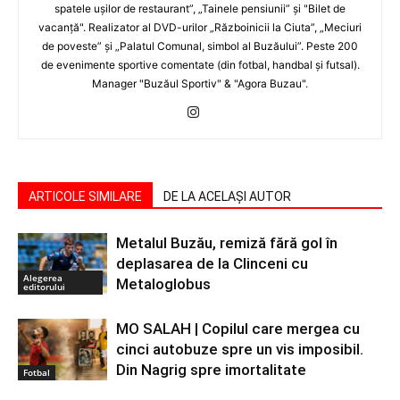
spatele uşilor de restaurant”, „Tainele pensiunii” şi "Bilet de
vacanţă". Realizator al DVD-urilor „Războinicii la Ciuta”, „Meciuri
de poveste” şi „Palatul Comunal, simbol al Buzăului”. Peste 200
de evenimente sportive comentate (din fotbal, handbal şi futsal).
Manager "Buzăul Sportiv" & "Agora Buzau".
ARTICOLE SIMILARE
DE LA ACELAȘI AUTOR
Metalul Buzău, remiză fără gol în
deplasarea de la Clinceni cu
Alegerea
Metaloglobus
editorului
MO SALAH | Copilul care mergea cu
cinci autobuze spre un vis imposibil.
Din Nagrig spre imortalitate
Fotbal