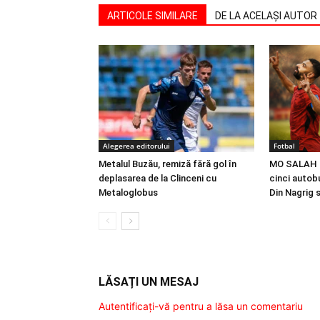
ARTICOLE SIMILARE
DE LA ACELAȘI AUTOR
Alegerea editorului
Fotbal
Metalul Buzău, remiză fără gol în
MO SALAH |
deplasarea de la Clinceni cu
cinci autobu
Metaloglobus
Din Nagrig 
LĂSAȚI UN MESAJ
Autentificați-vă pentru a lăsa un comentariu