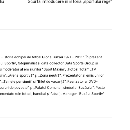
iu
Scurtă introducere în istoria „sportului rege”
i – Istoria echipei de fotbal Gloria Buzău 1971 – 2011”. În prezent
ul Sportiv, fotojurnalist şi data collector Data Sports Group şi
i moderator al emisiunilor "Sport Maxim", „Fotbal Total”, „TV
xim”, „Arena sportivă” şi „Zona neutră”. Prezentator al emisiunilor
”, „Tainele pensiunii” şi "Bilet de vacanţă". Realizator al DVD-
„Meciuri de poveste” şi „Palatul Comunal, simbol al Buzăului”. Peste
entate (din fotbal, handbal şi futsal). Manager "Buzăul Sportiv"