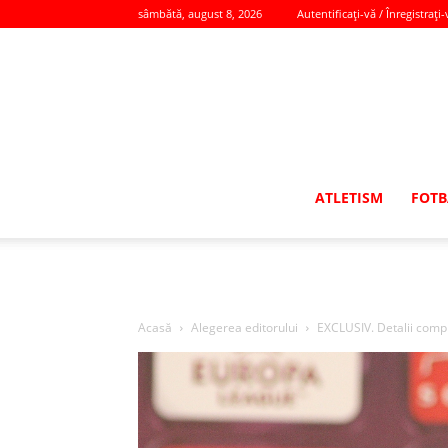
sâmbătă, august 8, 2026
Autentificați-vă / Înregistrați-
ATLETISM
FOTB
Acasă
Alegerea editorului
EXCLUSIV. Detalii complet