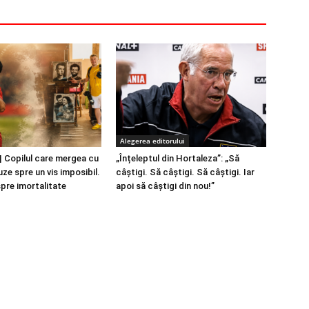
Alegerea editorului
 Copilul care mergea cu
„Înțeleptul din Hortaleza”: „Să
ze spre un vis imposibil.
câștigi. Să câștigi. Să câștigi. Iar
spre imortalitate
apoi să câștigi din nou!”