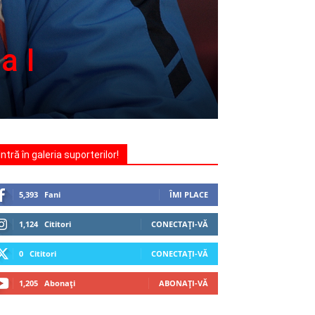
a I
Intră în galeria suporterilor!
5,393
Fani
ÎMI PLACE
1,124
Cititori
CONECTAȚI-VĂ
0
Cititori
CONECTAȚI-VĂ
1,205
Abonați
ABONAȚI-VĂ