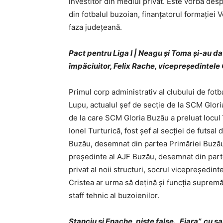
investitor din mediul privat. Este vorba des
din fotbalul buzoian, finanţatorul formaţiei 
faza judeţeană.
Pact pentru Liga I | Neagu şi Toma şi-au da
împăciuitor, Felix Rache, vicepreşedintele
Primul corp administrativ al clubului de fotba
Lupu, actualul şef de secţie de la SCM Glor
de la care SCM Gloria Buzău a preluat locul în
Ionel Turturică, fost şef al secţiei de futsa
Buzău, desemnat din partea Primăriei Buzău
preşedinte al AJF Buzău, desemnat din parte
privat al noii structuri, socrul vicepreşedint
Cristea ar urma să deţină şi funcţia suprem
staff tehnic al buzoienilor.
Stanciu şi Enache, piste false. „Fiara”, cu 