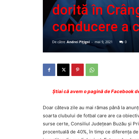
dorită în Crân
conducere a cl
De către
Andrei Pițigoi
-
mai 9, 2021
0
Ştiai că avem o pagină de Facebook de
Doar câteva zile au mai rămas până la anunţul 
soarta clubului de fotbal care are ca obiect
surse certe, Consiliul Judeţean Buzău şi Pr
procentuală de 40%, în timp ce diferenţa de