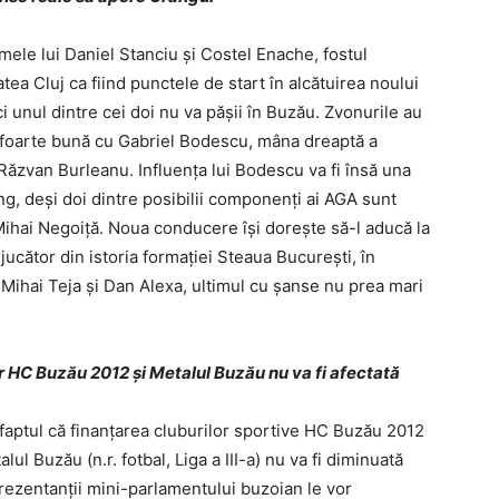
ele lui Daniel Stanciu şi Costel Enache, fostul
ea Cluj ca fiind punctele de start în alcătuirea noului
ci unul dintre cei doi nu va păşii în Buzău. Zvonurile au
ie foarte bună cu Gabriel Bodescu, mâna dreaptă a
Răzvan Burleanu. Influenţa lui Bodescu va fi însă una
, deşi doi dintre posibilii componenţi ai AGA sunt
Mihai Negoiţă. Noua conducere îşi doreşte să-l aducă la
ucător din istoria formaţiei Steaua Bucureşti, în
ă Mihai Teja şi Dan Alexa, ultimul cu şanse nu prea mari
r HC Buzău 2012 şi Metalul Buzău nu va fi afectată
aptul că finanţarea cluburilor sportive HC Buzău 2012
lul Buzău (n.r. fotbal, Liga a III-a) nu va fi diminuată
prezentanţii mini-parlamentului buzoian le vor