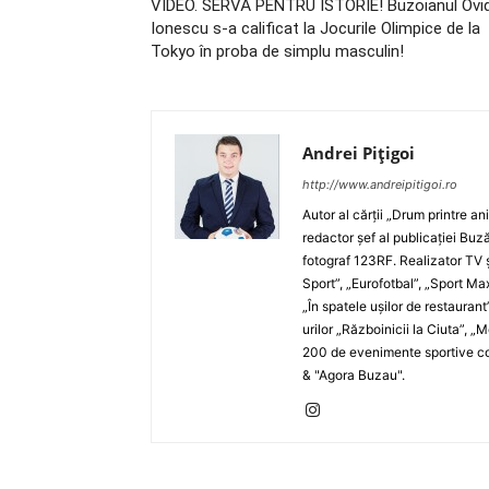
VIDEO. SERVĂ PENTRU ISTORIE! Buzoianul Ovid
Ionescu s-a calificat la Jocurile Olimpice de la
Tokyo în proba de simplu masculin!
Andrei Pițigoi
http://www.andreipitigoi.ro
Autor al cărţii „Drum printre an
redactor şef al publicaţiei Buză
fotograf 123RF. Realizator TV ş
Sport”, „Eurofotbal”, „Sport Ma
„În spatele uşilor de restaurant
urilor „Războinicii la Ciuta”, 
200 de evenimente sportive com
& "Agora Buzau".