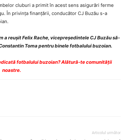
elor cluburi a primit în acest sens asigurări ferme
. În privinţa finanţării, conducător CJ Buzău s-a
ian.
m a reuşit Felix Rache, vicepreşedintele CJ Buzău să-
Constantin Toma pentru binele fotbalului buzoian.
dicată fotbalului buzoian? Alătură-te comunității
noastre.
Articolul următor