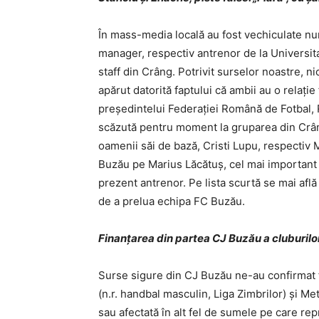
În mass-media locală au fost vechiculate num
manager, respectiv antrenor de la Universitat
staff din Crâng. Potrivit surselor noastre, ni
apărut datorită faptului că ambii au o relaţ
preşedintelui Federaţiei Română de Fotbal, 
scăzută pentru moment la gruparea din Crâng
oamenii săi de bază, Cristi Lupu, respectiv 
Buzău pe Marius Lăcătuş, cel mai important j
prezent antrenor. Pe lista scurtă se mai afl
de a prelua echipa FC Buzău.
Finanţarea din partea CJ Buzău a cluburilo
Surse sigure din CJ Buzău ne-au confirmat f
(n.r. handbal masculin, Liga Zimbrilor) şi Meta
sau afectată în alt fel de sumele pe care re