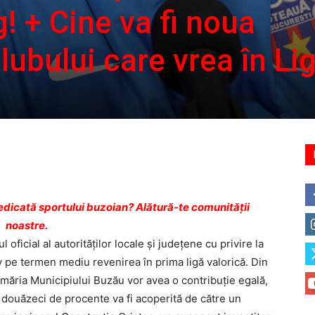
g! + Cine va fi noua
ubului care vrea în Lig
dicată sportului buzoian? Alătură-te comunității
noastre.
oficial al autorităţilor locale şi judeţene cu privire la
iv pe termen mediu revenirea în prima ligă valorică. Din
imăria Municipiului Buzău vor avea o contribuţie egală,
 douăzeci de procente va fi acoperită de către un