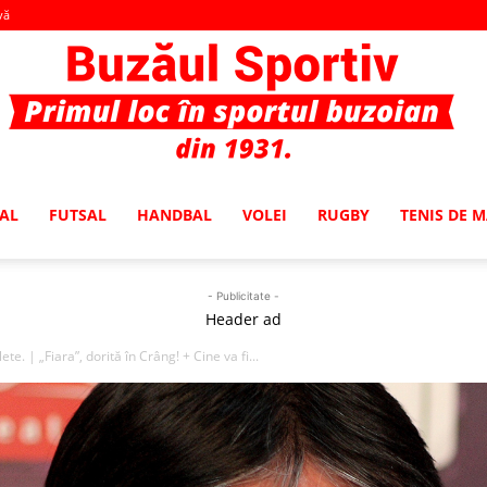
vă
AL
FUTSAL
HANDBAL
VOLEI
RUGBY
TENIS DE 
Buzaul
- Publicitate -
Header ad
e. | „Fiara”, dorită în Crâng! + Cine va fi...
Sportiv