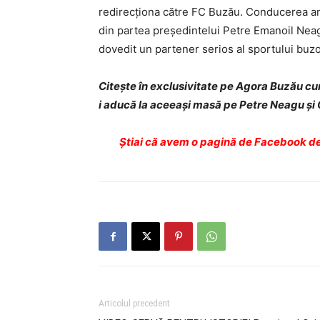
redirecţiona către FC Buzău. Conducerea amb
din partea preşedintelui Petre Emanoil Neagu
dovedit un partener serios al sportului buzo
Citeşte în exclusivitate pe Agora Buzău cu
i aducă la aceeaşi masă pe Petre Neagu şi 
Ştiai că avem o pagină de Facebook de
Articolul precedent