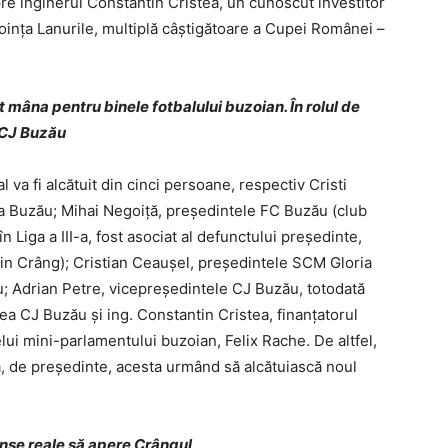
pre inginerul Constantin Cristea, un cunoscut investitor
Voinţa Lanurile, multiplă câştigătoare a Cupei Românei –
t mâna pentru binele fotbalului buzoian. În rolul de
 CJ Buzău
l va fi alcătuit din cinci persoane, respectiv Cristi
ia Buzău; Mihai Negoiţă, preşedintele FC Buzău (club
 Liga a III-a, fost asociat al defunctului preşedinte,
l din Crâng); Cristian Ceauşel, preşedintele SCM Gloria
; Adrian Petre, vicepreşedintele CJ Buzău, totodată
a CJ Buzău şi ing. Constantin Cristea, finanţatorul
elui mini-parlamentului buzoian, Felix Rache. De altfel,
ă, de preşedinte, acesta urmând să alcătuiască noul
şanse reale să apere Crângul