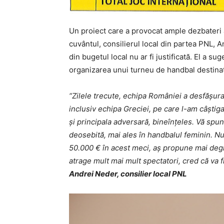
Un proiect care a provocat ample dezbateri a
cuvântul, consilierul local din partea PNL, A
din bugetul local nu ar fi justificată. El a s
organizarea unui turneu de handbal destinat
“Zilele trecute, echipa României a desfășura
inclusiv echipa Greciei, pe care l-am câștiga
și principala adversară, bineînțeles. Vă spu
deosebită, mai ales în handbalul feminin. N
50.000 € în acest meci, aș propune mai degr
atrage mult mai mult spectatori, cred că va 
Andrei Neder, consilier local PNL