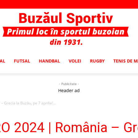
AL
FUTSAL
HANDBAL
VOLEI
RUGBY
TENIS DE 
Buzaul
- Publicitate -
Header ad
 Grecia la Buzău, pe 7 aprilie!...
Sportiv
RO 2024 | România – Gr