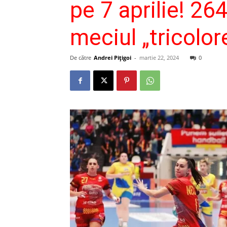
pe 7 aprilie! 26
meciul „tricolore
De către
Andrei Pițigoi
-
martie 22, 2024
0