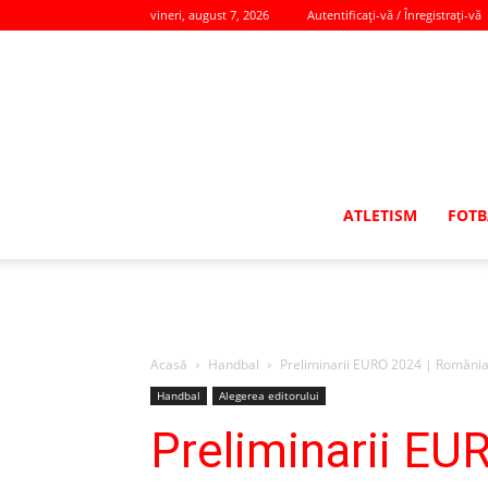
vineri, august 7, 2026
Autentificați-vă / Înregistrați-vă
ATLETISM
FOTB
Acasă
Handbal
Preliminarii EURO 2024 | România –
Handbal
Alegerea editorului
Preliminarii EU