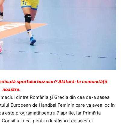
dicată sportului buzoian? Alătură-te comunității
noastre.
 meciul dintre România şi Grecia din cea de-a şasea
atului European de Handbal Feminin care va avea loc în
ida este programată pentru 7 aprilie, iar Primăria
e Consiliu Local pentru desfăşurarea acestui