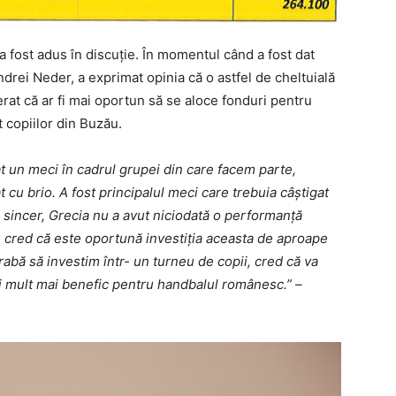
 fost adus în discuție. În momentul când a fost dat
ndrei Neder, a exprimat opinia că o astfel de cheltuială
ugerat că ar fi mai oportun să se aloce fonduri pentru
 copiilor din Buzău.
t un meci în cadrul grupei din care facem parte,
t cu brio. A fost principalul meci care trebuia câștigat
n sincer, Grecia nu a avut niciodată o performanță
u cred că este oportună investiția aceasta de aproape
abă să investim într- un turneu de copii, cred că va
fi mult mai benefic pentru handbalul românesc.” –