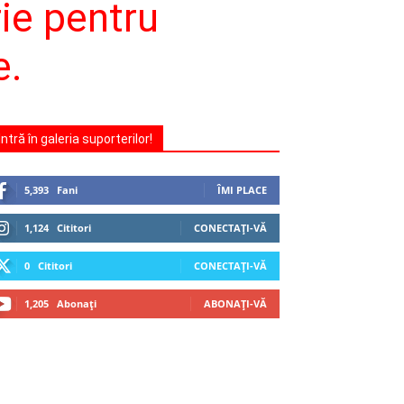
rie pentru
e.
Intră în galeria suporterilor!
5,393
Fani
ÎMI PLACE
1,124
Cititori
CONECTAȚI-VĂ
0
Cititori
CONECTAȚI-VĂ
1,205
Abonați
ABONAȚI-VĂ