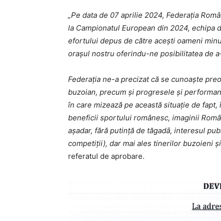
„Pe data de 07 aprilie 2024, Federaţia Român
la Campionatul European din 2024, echipa de
efortului depus de către acești oameni minun
oraşul nostru oferindu-ne posibilitatea de a-i
Federaţia ne-a precizat că se cunoaşte preo
buzoian, precum şi progresele şi performanţe
în care mizează pe această situaţie de fapt,
beneficii sportului românesc, imaginii Român
aşadar, fără putinţă de tăgadā, interesul publ
competiţii), dar mai ales tinerilor buzoieni 
referatul de aprobare.