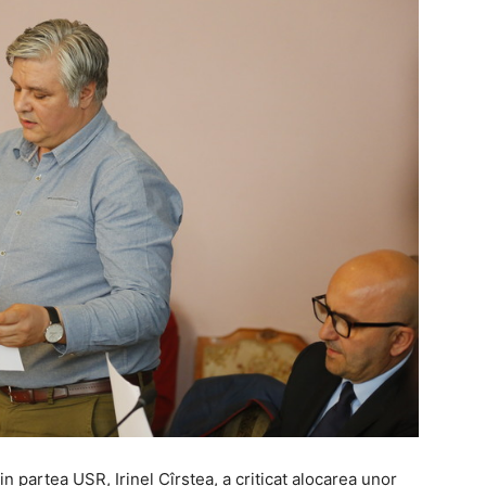
in partea USR, Irinel Cîrstea, a criticat alocarea unor