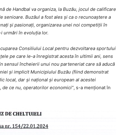
ă de Handbal va organiza, la Buzău, jocul de calificare
 senioare. Buzăul a fost ales şi ca o recunoaştere a
aţi şi pasionaţi, organizarea unei noi competiţii în
 urmări în evoluţia lor.
cuparea Consiliului Local pentru dezvoltarea sportului
le pe care le-a înregistrat acesta în ultimii ani, sens
 în sensul încheierii unui nou parteneriat care să aducă
iei şi implicit Municipiului Buzău (fiind demonstrat
ic local, dar şi naţional şi european al acestei
şi, de ce nu, operatorilor economici”
, s-a menționat în