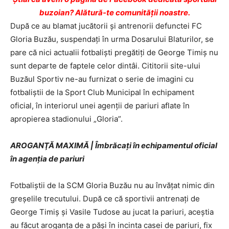
buzoian? Alătură-te comunității noastre.
După ce au blamat jucătorii şi antrenorii defunctei FC
Gloria Buzău, suspendaţi în urma Dosarului Blaturilor, se
pare că nici actualii fotbalişti pregătiţi de George Timiş nu
sunt departe de faptele celor dintâi. Cititorii site-ului
Buzăul Sportiv ne-au furnizat o serie de imagini cu
fotbaliştii de la Sport Club Municipal în echipament
oficial, în interiorul unei agenţii de pariuri aflate în
apropierea stadionului „Gloria”.
AROGANŢĂ MAXIMĂ | Îmbrăcaţi în echipamentul oficial
în agenţia de pariuri
Fotbaliştii de la SCM Gloria Buzău nu au învăţat nimic din
greşelile trecutului. După ce că sportivii antrenaţi de
George Timiş şi Vasile Tudose au jucat la pariuri, aceştia
au făcut aroganţa de a păşi în incinta casei de pariuri, fix