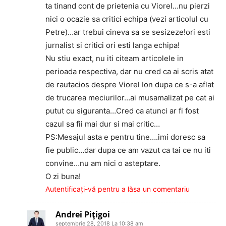
ta tinand cont de prietenia cu Viorel…nu pierzi
nici o ocazie sa critici echipa (vezi articolul cu
Petre)…ar trebui cineva sa se sesizeze!ori esti
jurnalist si critici ori esti langa echipa!
Nu stiu exact, nu iti citeam articolele in
perioada respectiva, dar nu cred ca ai scris atat
de rautacios despre Viorel Ion dupa ce s-a aflat
de trucarea meciurilor…ai musamalizat pe cat ai
putut cu siguranta…Cred ca atunci ar fi fost
cazul sa fii mai dur si mai critic…
PS:Mesajul asta e pentru tine….imi doresc sa
fie public…dar dupa ce am vazut ca tai ce nu iti
convine…nu am nici o asteptare.
O zi buna!
Autentificați-vă pentru a lăsa un comentariu
Andrei Piţigoi
septembrie 28, 2018 La 10:38 am