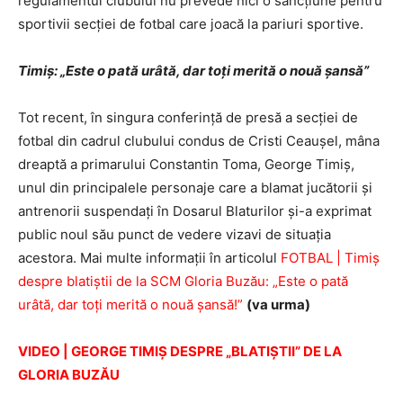
regulamentul clubului nu prevede nici o sancţiune pentru
sportivii secţiei de fotbal care joacă la pariuri sportive.
Timiş: „Este o pată urâtă, dar toţi merită o nouă şansă”
Tot recent, în singura conferinţă de presă a secţiei de
fotbal din cadrul clubului condus de Cristi Ceauşel, mâna
dreaptă a primarului Constantin Toma, George Timiş,
unul din principalele personaje care a blamat jucătorii şi
antrenorii suspendaţi în Dosarul Blaturilor şi-a exprimat
public noul său punct de vedere vizavi de situaţia
acestora. Mai multe informaţii în articolul
FOTBAL | Timiş
despre blatiştii de la SCM Gloria Buzău: „Este o pată
urâtă, dar toţi merită o nouă şansă!”
(va urma)
VIDEO | GEORGE TIMIŞ DESPRE „BLATIŞTII” DE LA
GLORIA BUZĂU