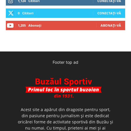
1,124
Cititori
CONECTAȚI-VĂ
0
Cititori
CONECTAȚI-VĂ
1,205
Abonați
ABONAȚI-VĂ
Footer top ad
Acest site a apărut din dragoste pentru sport,
din pasiune pentru jurnalism şi este dedicat
oricărei forme de activitate sportivă din Buzău şi
nu numai. Cu timpul, prieteni ai mei şi ai