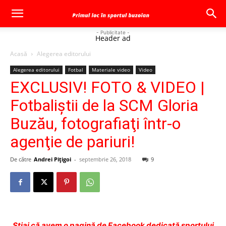
- Publicitate -
Header ad
Acasă
Alegerea editorului
Alegerea editorului
Fotbal
Materiale video
Video
EXCLUSIV! FOTO & VIDEO |
Fotbaliştii de la SCM Gloria
Buzău, fotografiaţi într-o
agenţie de pariuri!
De către
Andrei Pițigoi
-
septembrie 26, 2018
9
Ştiai că avem o pagină de Facebook dedicată sportului