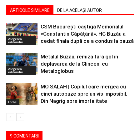
ARTICOLE SIMILARE
DE LA ACELAȘI AUTOR
CSM București câștigă Memorialul
«Constantin Căpățână». HC Buzău a
Alegerea
cedat finala după ce a condus la pauză
editorului
Metalul Buzău, remiză fără gol în
deplasarea de la Clinceni cu
Alegerea
Metaloglobus
editorului
MO SALAH | Copilul care mergea cu
cinci autobuze spre un vis imposibil.
Din Nagrig spre imortalitate
Fotbal
9 COMENTARII