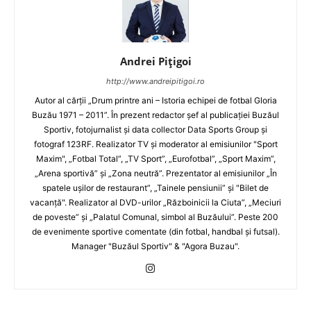
Andrei Pițigoi
http://www.andreipitigoi.ro
Autor al cărţii „Drum printre ani – Istoria echipei de fotbal Gloria
Buzău 1971 – 2011”. În prezent redactor şef al publicaţiei Buzăul
Sportiv, fotojurnalist şi data collector Data Sports Group şi
fotograf 123RF. Realizator TV şi moderator al emisiunilor "Sport
Maxim", „Fotbal Total”, „TV Sport”, „Eurofotbal”, „Sport Maxim”,
„Arena sportivă” şi „Zona neutră”. Prezentator al emisiunilor „În
spatele uşilor de restaurant”, „Tainele pensiunii” şi "Bilet de
vacanţă". Realizator al DVD-urilor „Războinicii la Ciuta”, „Meciuri
de poveste” şi „Palatul Comunal, simbol al Buzăului”. Peste 200
de evenimente sportive comentate (din fotbal, handbal şi futsal).
Manager "Buzăul Sportiv" & "Agora Buzau".