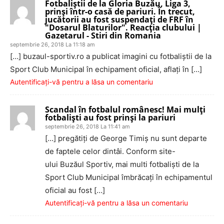
Fotbaliștii de la Gloria Buzău, Liga 3,
prinși într-o casă de pariuri. În trecut,
jucătorii au fost suspendați de FRF în
"Dosarul Blaturilor". Reacția clubului |
Gazetarul - Stiri din Romania
septembrie 26, 2018 La 11:18 am
[…] buzaul-sportiv.ro a publicat imagini cu fotbaliştii de la
Sport Club Municipal în echipament oficial, aflați în […]
Autentificați-vă pentru a lăsa un comentariu
Scandal în fotbalul românesc! Mai mulți
fotbaliști au fost prinși la pariuri
septembrie 26, 2018 La 11:41 am
[…] pregătiţi de George Timiş nu sunt departe
de faptele celor dintâi. Conform site-
ului Buzăul Sportiv, mai multi fotbalişti de la
Sport Club Municipal îmbrăcați în echipamentul
oficial au fost […]
Autentificați-vă pentru a lăsa un comentariu