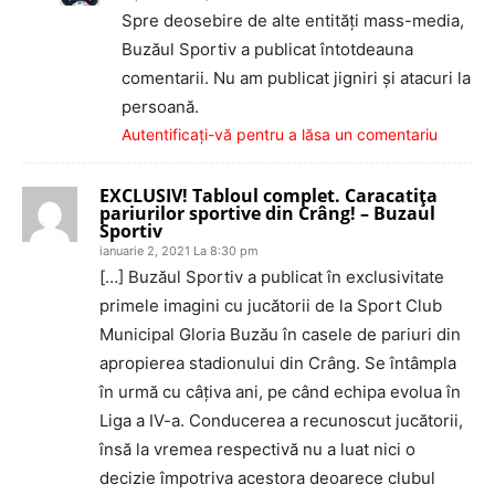
Spre deosebire de alte entităţi mass-media,
Buzăul Sportiv a publicat întotdeauna
comentarii. Nu am publicat jigniri şi atacuri la
persoană.
Autentificați-vă pentru a lăsa un comentariu
EXCLUSIV! Tabloul complet. Caracatiţa
pariurilor sportive din Crâng! – Buzaul
Sportiv
ianuarie 2, 2021 La 8:30 pm
[…] Buzăul Sportiv a publicat în exclusivitate
primele imagini cu jucătorii de la Sport Club
Municipal Gloria Buzău în casele de pariuri din
apropierea stadionului din Crâng. Se întâmpla
în urmă cu câţiva ani, pe când echipa evolua în
Liga a IV-a. Conducerea a recunoscut jucătorii,
însă la vremea respectivă nu a luat nici o
decizie împotriva acestora deoarece clubul