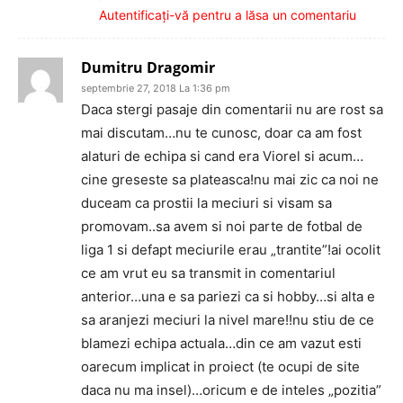
Autentificați-vă pentru a lăsa un comentariu
Dumitru Dragomir
septembrie 27, 2018 La 1:36 pm
Daca stergi pasaje din comentarii nu are rost sa
mai discutam…nu te cunosc, doar ca am fost
alaturi de echipa si cand era Viorel si acum…
cine greseste sa plateasca!nu mai zic ca noi ne
duceam ca prostii la meciuri si visam sa
promovam..sa avem si noi parte de fotbal de
liga 1 si defapt meciurile erau „trantite”!ai ocolit
ce am vrut eu sa transmit in comentariul
anterior…una e sa pariezi ca si hobby…si alta e
sa aranjezi meciuri la nivel mare!!nu stiu de ce
blamezi echipa actuala…din ce am vazut esti
oarecum implicat in proiect (te ocupi de site
daca nu ma insel)…oricum e de inteles „pozitia”