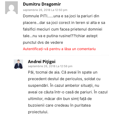
Dumitru Dragomir
septembrie 26, 2018 La 12:50 pm
Domnule PITI……una e sa joci la pariuri din
placere…dar sa joci corect in teren si alta e sa
falsifici meciuri cum facea prietenul domniei
tale…nu va e putina rusine!??!chiar astept
punctul dvs de vedere
Autentificați-vă pentru a lăsa un comentariu
Andrei Piţigoi
septembrie 26, 2018 La 12:56 pm
Păi, tocmai de aia. Că aveai în spate un
precedent destul de periculos, soldat cu
suspendări. În cazul ambelor situaţii, nu
aveai ce căuta într-o casă de pariuri. În cazul
ultimilor, măcar din bun simţ faţă de
buzoienii care credeau în puritatea
proiectului.