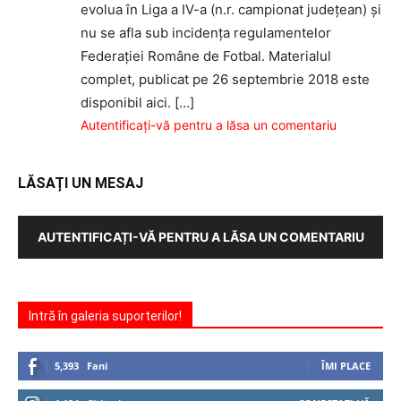
evolua în Liga a IV-a (n.r. campionat judeţean) şi
nu se afla sub incidenţa regulamentelor
Federaţiei Române de Fotbal. Materialul
complet, publicat pe 26 septembrie 2018 este
disponibil aici. […]
Autentificați-vă pentru a lăsa un comentariu
LĂSAȚI UN MESAJ
AUTENTIFICAȚI-VĂ PENTRU A LĂSA UN COMENTARIU
Intră în galeria suporterilor!
5,393
Fani
ÎMI PLACE