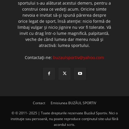
sportului s-au alăturat acestui demers, pentru a
construi ceea ce vedeţi acum. Oricine simte
nevoia e invitat să-şi spună părerea despre
orice legat de sport, însă atenţie: nicio formă de
limbaj vulgar şi nicio jignire nu vor fi tolerate. Vă
invit cu drag într-o lume magnifică, palpitantă,
veche de când lumea dar mereu nouă şi
atractivă: lumea sportului.
Contactați-ne:
buzaulsportiv@yahoo.com
Contact
Emisiunea BUZĂUL SPORTIV
© © 2011- 2025 | Toate drepturile rezervate Buzăul Sportiv. Nici o
instituţie sau persoană, nu poate reproduce conţinutul site-ului fără
acordul scris.