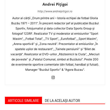
Andrei Pițigoi
http://www.andreipitigoi.ro
Autor al cărţii „Drum printre ani – Istoria echipei de fotbal Gloria
Buzău 1971 – 2011”. În prezent redactor şef al publicaţiei Buzăul
Sportiv, fotojurnalist şi data collector Data Sports Group şi
fotograf 123RF. Realizator TV şi moderator al emisiunilor "Sport
Maxim", „Fotbal Total”, „TV Sport”, „Eurofotbal”, „Sport Maxim”,
„Arena sportivă” şi „Zona neutră”. Prezentator al emisiunilor „În
spatele uşilor de restaurant”, „Tainele pensiunii” şi "Bilet de
vacanţă". Realizator al DVD-urilor „Războinicii la Ciuta”, „Meciuri
de poveste” şi „Palatul Comunal, simbol al Buzăului”. Peste 200
de evenimente sportive comentate (din fotbal, handbal şi futsal).
Manager "Buzăul Sportiv" & "Agora Buzau".
ARTICOLE SIMILARE
DE LA ACELAȘI AUTOR