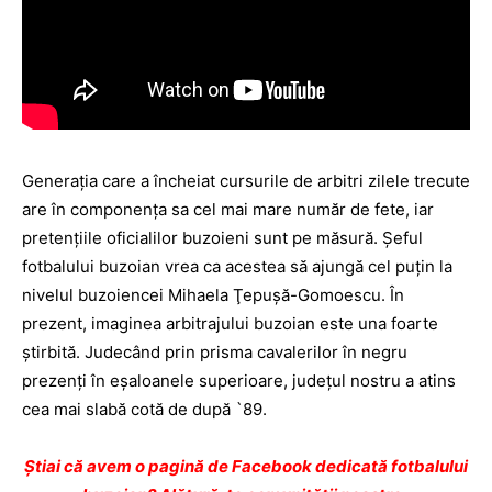
Generaţia care a încheiat cursurile de arbitri zilele trecute
are în componenţa sa cel mai mare număr de fete, iar
pretenţiile oficialilor buzoieni sunt pe măsură. Şeful
fotbalului buzoian vrea ca acestea să ajungă cel puţin la
nivelul buzoiencei Mihaela Ţepuşă-Gomoescu.
În
prezent, imaginea arbitrajului buzoian este una foarte
ştirbită. Judecând prin prisma cavalerilor în negru
prezenţi în eşaloanele superioare, judeţul nostru a atins
cea mai slabă cotă de după `89.
Ştiai că avem o pagină de Facebook dedicată fotbalului