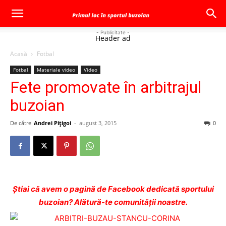
- Publicitate -
Header ad
Acasă
Fotbal
Fotbal
Materiale video
Video
Fete promovate în arbitrajul
buzoian
De către
Andrei Pițigoi
-
august 3, 2015
0
Ştiai că avem o pagină de Facebook dedicată sportului
buzoian? Alătură-te comunității noastre.