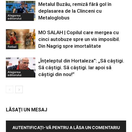
Metalul Buzău, remiză fără gol în
deplasarea de la Clinceni cu
Alegerea
Metaloglobus
editorului
MO SALAH | Copilul care mergea cu
cinci autobuze spre un vis imposibil.
Din Nagrig spre imortalitate
Fotbal
„Înțeleptul din Hortaleza”: „Să câștigi.
Să câștigi. Să câștigi. Iar apoi să
Alegerea
câștigi din nou!”
editorului
LĂSAȚI UN MESAJ
AUTENTIFICAȚI-VĂ PENTRU A LĂSA UN COMENTARIU