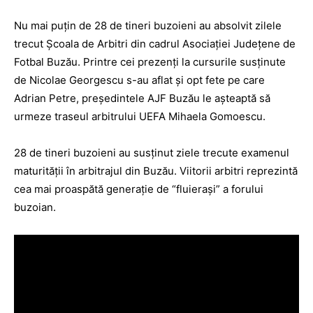
Nu mai puţin de 28 de tineri buzoieni au absolvit zilele
trecut Şcoala de Arbitri din cadrul Asociaţiei Judeţene de
Fotbal Buzău. Printre cei prezenţi la cursurile susţinute
de Nicolae Georgescu s-au aflat şi opt fete pe care
Adrian Petre, preşedintele AJF Buzău le aşteaptă să
urmeze traseul arbitrului UEFA Mihaela Gomoescu.
28 de tineri buzoieni au susţinut ziele trecute examenul
maturităţii în arbitrajul din Buzău. Viitorii arbitri reprezintă
cea mai proaspătă generaţie de “fluieraşi” a forului
buzoian.