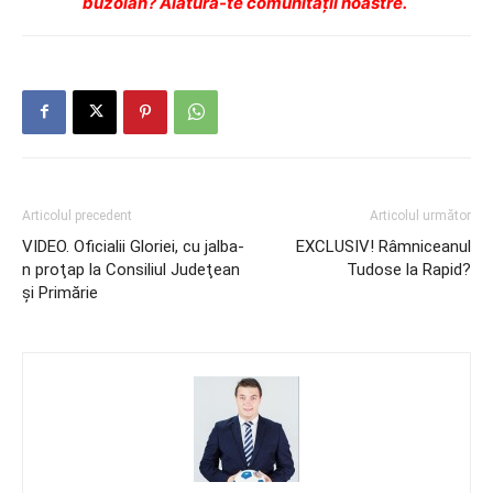
buzoian? Alătură-te comunității noastre.
Articolul precedent
Articolul următor
VIDEO. Oficialii Gloriei, cu jalba-
EXCLUSIV! Râmniceanul
n proţap la Consiliul Judeţean
Tudose la Rapid?
şi Primărie