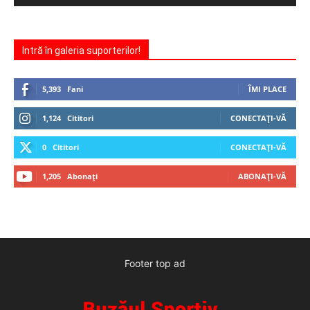
Intră în galeria suporterilor!
5,393
Fani
ÎMI PLACE
1,124
Cititori
CONECTAȚI-VĂ
0
Cititori
CONECTAȚI-VĂ
1,205
Abonați
ABONAȚI-VĂ
Footer top ad