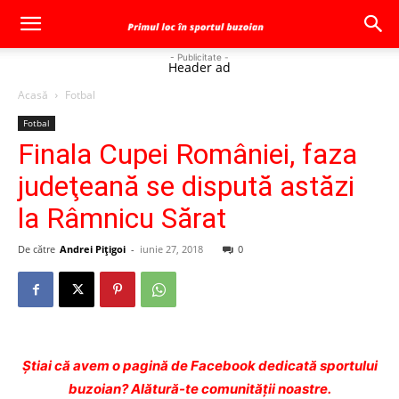
- Publicitate -
Header ad
Acasă
Fotbal
Fotbal
Finala Cupei României, faza
judeţeană se dispută astăzi
la Râmnicu Sărat
De către
Andrei Pițigoi
-
iunie 27, 2018
0
Ştiai că avem o pagină de Facebook dedicată sportului
buzoian? Alătură-te comunității noastre.