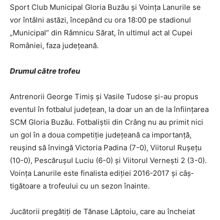
Sport Club Municipal Gloria Buzău şi Voinţa Lanurile se
vor întâlni astăzi, începând cu ora 18:00 pe stadionul
„Municipal” din Râmnicu Sărat, în ultimul act al Cupei
României, faza judeţeană.
Drumul către trofeu
Antrenorii George Timiş şi Vasile Tudose şi-au propus
eventul în fotbalul judeţean, la doar un an de la înfiinţarea
SCM Gloria Buzău. Fotbaliştii din Crâng nu au primit nici
un gol în a doua competiţie judeţeană ca importanţă,
reuşind să învingă Victoria Padina (7-0), Viitorul Ruşeţu
(10-0), Pes­căruşul Luciu (6-0) şi Viitorul Verneşti 2 (3-0).
Voinţa Lanurile este finalista ediţiei 2016-2017 şi câş­
tigătoare a trofeului cu un sezon înainte.
Jucătorii pregătiţi de Tănase Lăptoiu, care au încheiat