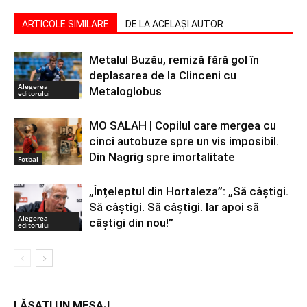
ARTICOLE SIMILARE
DE LA ACELAȘI AUTOR
Metalul Buzău, remiză fără gol în
deplasarea de la Clinceni cu
Alegerea
Metaloglobus
editorului
MO SALAH | Copilul care mergea cu
cinci autobuze spre un vis imposibil.
Din Nagrig spre imortalitate
Fotbal
„Înțeleptul din Hortaleza”: „Să câștigi.
Să câștigi. Să câștigi. Iar apoi să
Alegerea
câștigi din nou!”
editorului
LĂSAȚI UN MESAJ