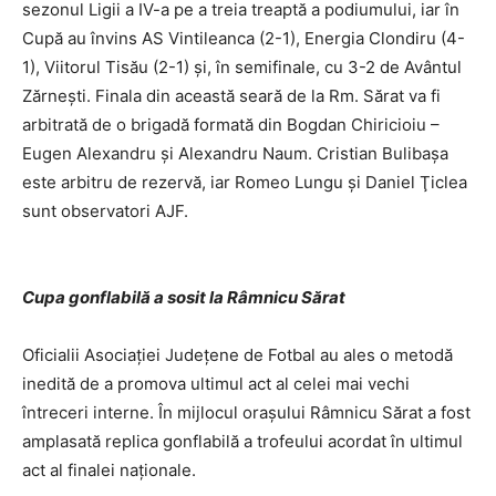
sezonul Ligii a IV-a pe a treia treaptă a podiumului, iar în
Cupă au învins AS Vintileanca (2-1), Energia Clondiru (4-
1), Viitorul Tisău (2-1) şi, în semifinale, cu 3-2 de Avântul
Zărneşti. Finala din această seară de la Rm. Sărat va fi
arbitrată de o brigadă formată din Bogdan Chiricioiu –
Eugen Alexandru şi Alexandru Naum. Cristian Bulibaşa
este arbitru de rezervă, iar Romeo Lungu şi Daniel Ţiclea
sunt observatori AJF.
Cupa gonflabilă a sosit la Râmnicu Sărat
Oficialii Asociaţiei Judeţene de Fotbal au ales o metodă
inedită de a promova ultimul act al celei mai vechi
întreceri interne. În mijlocul oraşului Râmnicu Sărat a fost
amplasată replica gonflabilă a trofeului acordat în ultimul
act al finalei naţionale.