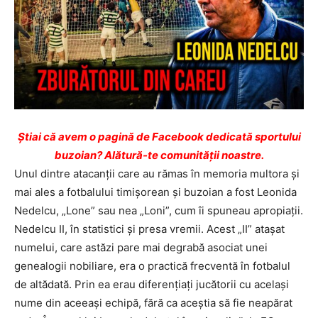
Ştiai că avem o pagină de Facebook dedicată sportului
buzoian? Alătură-te comunității noastre.
Unul dintre atacanții care au rămas în memoria multora și
mai ales a fotbalului timișorean și buzoian a fost Leonida
Nedelcu, „Lone” sau nea „Loni”, cum îi spuneau apropiații.
Nedelcu II, în statistici și presa vremii. Acest „II” atașat
numelui, care astăzi pare mai degrabă asociat unei
genealogii nobiliare, era o practică frecventă în fotbalul
de altădată. Prin ea erau diferențiați jucătorii cu același
nume din aceeași echipă, fără ca aceștia să fie neapărat