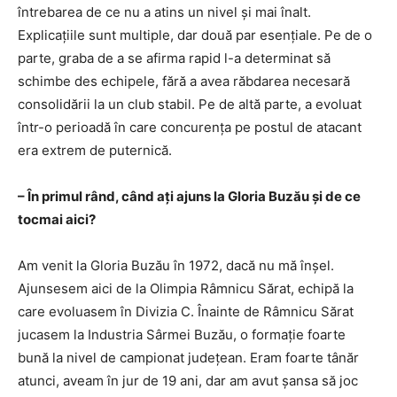
întrebarea de ce nu a atins un nivel și mai înalt.
Explicațiile sunt multiple, dar două par esențiale. Pe de o
parte, graba de a se afirma rapid l-a determinat să
schimbe des echipele, fără a avea răbdarea necesară
consolidării la un club stabil. Pe de altă parte, a evoluat
într-o perioadă în care concurența pe postul de atacant
era extrem de puternică.
– În primul rând, când ați ajuns la Gloria Buzău și de ce
tocmai aici?
Am venit la Gloria Buzău în 1972, dacă nu mă înșel.
Ajunsesem aici de la Olimpia Râmnicu Sărat, echipă la
care evoluasem în Divizia C. Înainte de Râmnicu Sărat
jucasem la Industria Sârmei Buzău, o formație foarte
bună la nivel de campionat județean. Eram foarte tânăr
atunci, aveam în jur de 19 ani, dar am avut șansa să joc