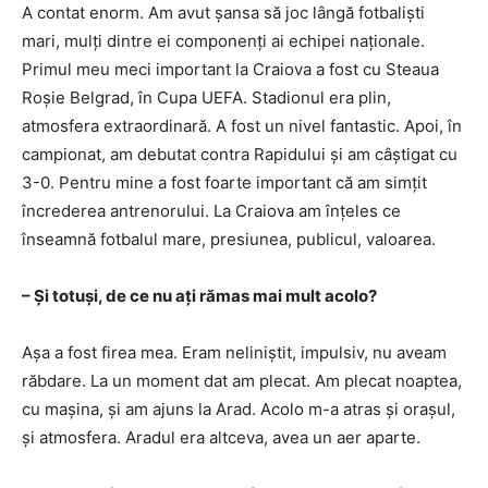
A contat enorm. Am avut șansa să joc lângă fotbaliști
mari, mulți dintre ei componenți ai echipei naționale.
Primul meu meci important la Craiova a fost cu Steaua
Roșie Belgrad, în Cupa UEFA. Stadionul era plin,
atmosfera extraordinară. A fost un nivel fantastic. Apoi, în
campionat, am debutat contra Rapidului și am câștigat cu
3-0. Pentru mine a fost foarte important că am simțit
încrederea antrenorului. La Craiova am înțeles ce
înseamnă fotbalul mare, presiunea, publicul, valoarea.
– Și totuși, de ce nu ați rămas mai mult acolo?
Așa a fost firea mea. Eram neliniștit, impulsiv, nu aveam
răbdare. La un moment dat am plecat. Am plecat noaptea,
cu mașina, și am ajuns la Arad. Acolo m-a atras și orașul,
și atmosfera. Aradul era altceva, avea un aer aparte.