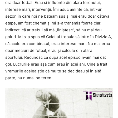
era doar fotbal. Erau și influențe din afara terenului,
interese mari, intervenții. Îmi aduc aminte că, într-un
sezon în care noi ne băteam sus și mai erau doar câteva
etape, am fost chemat și mi s-a transmis foarte clar,
indirect, că ar trebui să mă „liniștesc”, să nu mai dau
goluri. Mi s-a spus că Galațiul trebuia să intre în Divizia A,
că acolo era combinatul, erau interese mari. Nu mai erau
doar meciuri de fotbal, erau și calcule din afara
sportului. Recunosc că după acel episod n-am mai dat
gol. Lucrurile erau așa cum erau în acei ani. Cine a trăit
vremurile acelea știe că multe se decideau și în altă
parte, nu numai pe teren.