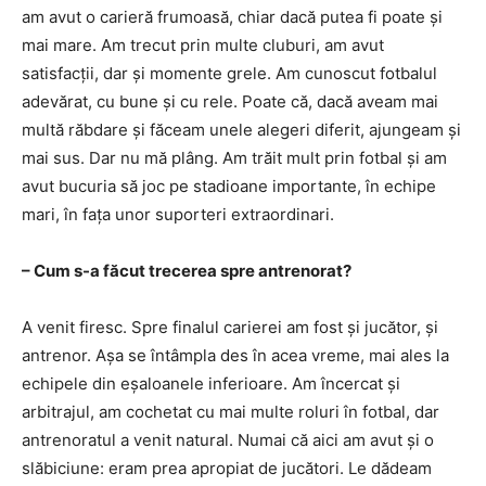
am avut o carieră frumoasă, chiar dacă putea fi poate și
mai mare. Am trecut prin multe cluburi, am avut
satisfacții, dar și momente grele. Am cunoscut fotbalul
adevărat, cu bune și cu rele. Poate că, dacă aveam mai
multă răbdare și făceam unele alegeri diferit, ajungeam și
mai sus. Dar nu mă plâng. Am trăit mult prin fotbal și am
avut bucuria să joc pe stadioane importante, în echipe
mari, în fața unor suporteri extraordinari.
– Cum s-a făcut trecerea spre antrenorat?
A venit firesc. Spre finalul carierei am fost și jucător, și
antrenor. Așa se întâmpla des în acea vreme, mai ales la
echipele din eșaloanele inferioare. Am încercat și
arbitrajul, am cochetat cu mai multe roluri în fotbal, dar
antrenoratul a venit natural. Numai că aici am avut și o
slăbiciune: eram prea apropiat de jucători. Le dădeam