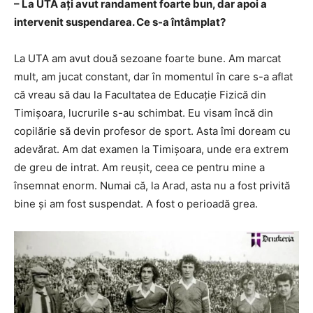
– La UTA ați avut randament foarte bun, dar apoi a
intervenit suspendarea. Ce s-a întâmplat?
La UTA am avut două sezoane foarte bune. Am marcat
mult, am jucat constant, dar în momentul în care s-a aflat
că vreau să dau la Facultatea de Educație Fizică din
Timișoara, lucrurile s-au schimbat. Eu visam încă din
copilărie să devin profesor de sport. Asta îmi doream cu
adevărat. Am dat examen la Timișoara, unde era extrem
de greu de intrat. Am reușit, ceea ce pentru mine a
însemnat enorm. Numai că, la Arad, asta nu a fost privită
bine și am fost suspendat. A fost o perioadă grea.