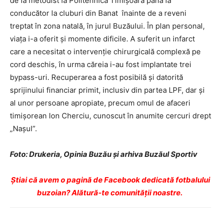
de la metodist la Politehnica Timișoara până la
conducător la cluburi din Banat înainte de a reveni
treptat în zona natală, în jurul Buzăului. În plan personal,
viața i-a oferit și momente dificile. A suferit un infarct
care a necesitat o intervenție chirurgicală complexă pe
cord deschis, în urma căreia i-au fost implantate trei
bypass-uri. Recuperarea a fost posibilă și datorită
sprijinului financiar primit, inclusiv din partea LPF, dar și
al unor persoane apropiate, precum omul de afaceri
timișorean Ion Cherciu, cunoscut în anumite cercuri drept
„Nașul”.
Foto: Drukeria, Opinia Buzău și arhiva Buzăul Sportiv
Ştiai că avem o pagină de Facebook dedicată fotbalului
buzoian? Alătură-te comunității noastre.