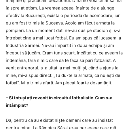
înălțime și practicam decatlonul. Dinamo voia chiar să mă
ia spre atletism. La vremea aceea, înainte de a ajunge
efectiv la București, exista o perioadă de acomodare, iar
eu am fost trimis la Suceava. Acolo am făcut armata la
pompieri. La un moment dat, ne-au dus pe stadion și s-a
întrebat cine a mai jucat fotbal. Eu am spus că jucasem la
Industria Sârmei. Ne-au împărțit în două echipe și am
început să jucăm. Eram tuns scurt, încălțat cu ce aveam la
îndemână, fără nimic care să te facă să pari fotbalist. A
venit antrenorul, s-a uitat la mai mulți și, când a ajuns la
mine, mi-a spus direct: „Tu du-te la armată, că nu ești de
fotbal”. M-a trimis afară. Am plecat foarte dezamăgit.
– Și totuși ați revenit în circuitul fotbalistic. Cum s-a
întâmplat?
Da, pentru că au existat niște oameni care au insistat
pentru mine. La Râmnicu Sărat erau persoane care mă