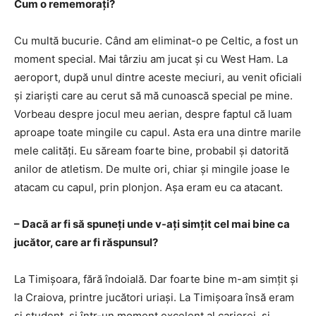
Cum o rememorați?
Cu multă bucurie. Când am eliminat-o pe Celtic, a fost un
moment special. Mai târziu am jucat și cu West Ham. La
aeroport, după unul dintre aceste meciuri, au venit oficiali
și ziariști care au cerut să mă cunoască special pe mine.
Vorbeau despre jocul meu aerian, despre faptul că luam
aproape toate mingile cu capul. Asta era una dintre marile
mele calități. Eu săream foarte bine, probabil și datorită
anilor de atletism. De multe ori, chiar și mingile joase le
atacam cu capul, prin plonjon. Așa eram eu ca atacant.
– Dacă ar fi să spuneți unde v-ați simțit cel mai bine ca
jucător, care ar fi răspunsul?
La Timișoara, fără îndoială. Dar foarte bine m-am simțit și
la Craiova, printre jucători uriași. La Timișoara însă eram
și student, și într-un moment excelent al carierei, și