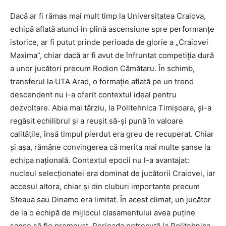
Dacă ar fi rămas mai mult timp la Universitatea Craiova,
echipă aflată atunci în plină ascensiune spre performanțe
istorice, ar fi putut prinde perioada de glorie a „Craiovei
Maxima”, chiar dacă ar fi avut de înfruntat competiția dură
a unor jucători precum
Rodion Cămătaru
. În schimb,
transferul la
UTA Arad,
o formație aflată pe un trend
descendent nu i-a oferit contextul ideal pentru
dezvoltare. Abia mai târziu, la
Politehnica Timișoara
, și-a
regăsit echilibrul și a reușit să-și pună în valoare
calitățile, însă timpul pierdut era greu de recuperat. Chiar
și așa, rămâne convingerea că merita mai multe șanse la
echipa națională. Contextul epocii nu l-a avantajat:
nucleul selecționatei era dominat de jucătorii Craiovei, iar
accesul altora, chiar și din cluburi importante precum
Steaua sau Dinamo era limitat. În acest climat, un jucător
de la o echipă de mijlocul clasamentului avea puține
șanse să fie promovat. Perioada petrecută la Politehnica