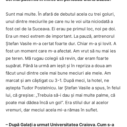
Sunt mai multe. În afară de debutul acela cu trei goluri,
unul dintre meciurile pe care nu le voi uita niciodată a
fost cel de la Suceava. Ei erau pe primul loc, noi pe doi.
Era un meci extrem de important. La pauză, antrenorul
Ștefan Vasile m-a certat foarte dur. Chiar m-a și lovit. A
fost un moment care m-a afectat. Am vrut să nu mai ies
pe teren. Mă rugau colegii să revin, dar eram foarte
supărat. Până la urmă am ieșit și în repriza a doua am
făcut unul dintre cele mai bune meciuri ale mele. Am
marcat și am câștigat cu 3-1. După meci, la hotel, ne
aștepta Tudor Postelnicu. Iar Ștefan Vasile a spus, în felul
lui, că greșise: „Trebuia să-i dau și mai multe palme, că
poate mai dădea încă un gol”. Era stilul dur al acelor
vremuri, dar meciul acela mi-a rămas în suflet.
– După Galați a urmat Universitatea Craiova. Cum s-a