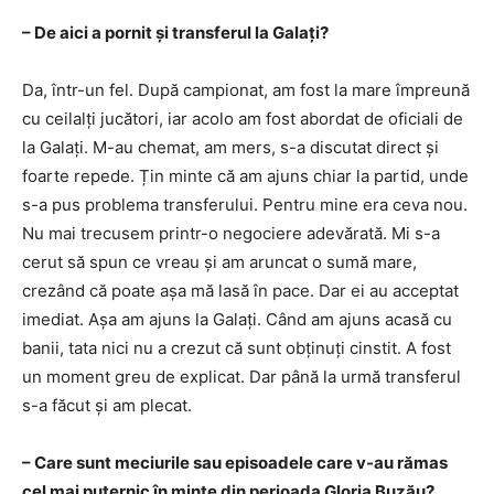
– De aici a pornit și transferul la Galați?
Da, într-un fel. După campionat, am fost la mare împreună
cu ceilalți jucători, iar acolo am fost abordat de oficiali de
la Galați. M-au chemat, am mers, s-a discutat direct și
foarte repede. Țin minte că am ajuns chiar la partid, unde
s-a pus problema transferului. Pentru mine era ceva nou.
Nu mai trecusem printr-o negociere adevărată. Mi s-a
cerut să spun ce vreau și am aruncat o sumă mare,
crezând că poate așa mă lasă în pace. Dar ei au acceptat
imediat. Așa am ajuns la Galați. Când am ajuns acasă cu
banii, tata nici nu a crezut că sunt obținuți cinstit. A fost
un moment greu de explicat. Dar până la urmă transferul
s-a făcut și am plecat.
– Care sunt meciurile sau episoadele care v-au rămas
cel mai puternic în minte din perioada Gloria Buzău?