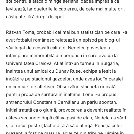
sol pentru a ataca o minge aeriană, dădea impresia că
levitează, iar duelurile la cap erau, de cele mai multe ori,
câștigate fără drept de apel.
Răzvan Toma, probabil cel mai bun statistician pe care l-a
avut fotbalul românesc relatează un episod pe blog-ul
său legat de această calitate. Nedelcu povestea o
întâmplare memorabilă din perioada în care evolua la
Universitatea Craiova
. Aflat într-un turneu în Bulgaria,
înaintea unui amical cu Dunav Ruse, echipa a ieșit la
încălzire pe stadionul gazdelor, unde avea loc în paralel
un concurs de atletism. Observând ștacheta ridicată
pentru proba de săritură în înălțime, Lone i-a propus
antrenorului
Constantin Cernăianu
un pariu spontan.
Inițial tratată ca o glumă, provocarea a devenit realitate în
câteva secunde: după câțiva pași de elan, Nedelcu a sărit
și a trecut peste ștachetă fără să o atingă. Reacția celor
prezenți a fost pe măsură, aplauze din tribune, uimire în