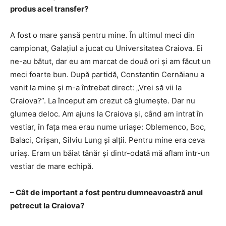
produs acel transfer?
A fost o mare șansă pentru mine. În ultimul meci din
campionat, Galațiul a jucat cu Universitatea Craiova. Ei
ne-au bătut, dar eu am marcat de două ori și am făcut un
meci foarte bun. După partidă, Constantin Cernăianu a
venit la mine și m-a întrebat direct: „Vrei să vii la
Craiova?”. La început am crezut că glumește. Dar nu
glumea deloc. Am ajuns la Craiova și, când am intrat în
vestiar, în fața mea erau nume uriașe: Oblemenco, Boc,
Balaci, Crișan, Silviu Lung și alții. Pentru mine era ceva
uriaș. Eram un băiat tânăr și dintr-odată mă aflam într-un
vestiar de mare echipă.
– Cât de important a fost pentru dumneavoastră anul
petrecut la Craiova?