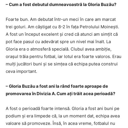
– Cum a fost debutul dumneavoastră la Gloria Buzău?
Foarte bun. Am debutat într-un meci în care am marcat
trei goluri. Am câștigat cu 8-2 în fața Petrolului Moinești.
A fost un început excelent și cred că atunci am simțit că
pot face pasul cu adevărat spre un nivel mai înalt. La
Gloria era o atmosferă specială. Clubul avea ambiție,
orașul trăia pentru fotbal, iar lotul era foarte valoros. Erau
mulți jucători buni și se simțea că echipa putea construi
ceva important.
– Gloria Buzău a fost ani la rând foarte aproape de
promovarea în Divizia A. Cum ați trăit acea perioadă?
A fost o perioadă foarte intensă. Gloria a fost ani buni pe
podium și era limpede că, la un moment dat, echipa avea
valoare să promoveze. Însă, în acea vreme, fotbalul nu