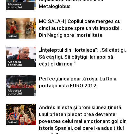
Alegerea
Metaloglobus
editorului
MO SALAH | Copilul care mergea cu
cinci autobuze spre un vis imposibil.
Din Nagrig spre imortalitate
Fotbal
„Înțeleptul din Hortaleza”: „Să câștigi.
Să câștigi. Să câștigi. Iar apoi să
Alegerea
câștigi din nou!”
editorului
Perfecțiunea poartă roșu. La Roja,
protagonista EURO 2012
Alegerea
editorului
Andrés Iniesta și promisiunea ținută
unui prieten plecat prea devreme:
povestea celui mai emoționant gol din
Fotbal
istoria Spaniei, cel care i-a adus titlul