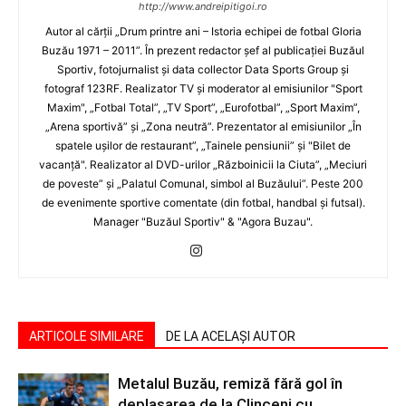
http://www.andreipitigoi.ro
Autor al cărţii „Drum printre ani – Istoria echipei de fotbal Gloria
Buzău 1971 – 2011”. În prezent redactor şef al publicaţiei Buzăul
Sportiv, fotojurnalist şi data collector Data Sports Group şi
fotograf 123RF. Realizator TV şi moderator al emisiunilor "Sport
Maxim", „Fotbal Total”, „TV Sport”, „Eurofotbal”, „Sport Maxim”,
„Arena sportivă” şi „Zona neutră”. Prezentator al emisiunilor „În
spatele uşilor de restaurant”, „Tainele pensiunii” şi "Bilet de
vacanţă". Realizator al DVD-urilor „Războinicii la Ciuta”, „Meciuri
de poveste” şi „Palatul Comunal, simbol al Buzăului”. Peste 200
de evenimente sportive comentate (din fotbal, handbal şi futsal).
Manager "Buzăul Sportiv" & "Agora Buzau".
ARTICOLE SIMILARE
DE LA ACELAȘI AUTOR
Metalul Buzău, remiză fără gol în
deplasarea de la Clinceni cu