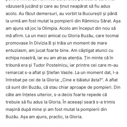
văzuseră jucând și care au ținut neapărat să fiu adus
acolo. Au făcut demersuri, au vorbit la București și până
la urmă am fost mutat la pompierii din Râmnicu Sărat. Așa
am ajuns să joc la Olimpia. Acolo am început din nou să
mă afirm. La un meci amical cu Gloria Buzău, care tocmai
promovase în Divizia B și trăia un moment de mare
entuziasm, am jucat foarte bine. Am câștigat atunci cu
echipa noastră, iar eu am atras atenția. Țin minte că în
tribună era și Tudor Postelnicu, iar printre cei care m-au
remarcat s-a aflat și Ștefan Vasile. La un moment dat, l-a
întrebat pe cei de la Gloria: „Cine e băiatul ăsta?”. A aflat
că sunt din Buzău, că stau chiar aproape de pompieri. Din
câte am înțeles ulterior, s-a decis foarte repede că
trebuie să fiu adus la Gloria. În aceeași seară s-a trimis
mașină după mine și am fost mutat la pompierii din
Buzău. Așa am ajuns, practic, la Gloria.