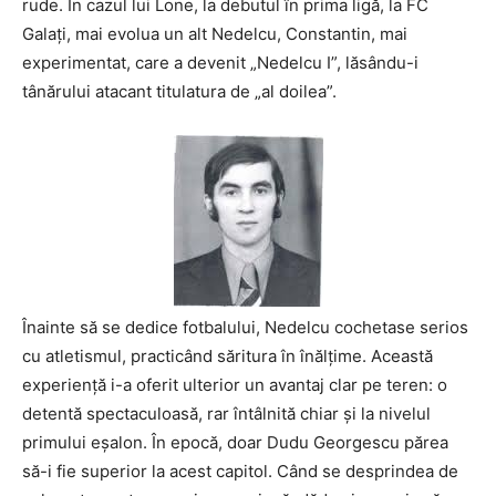
rude. În cazul lui Lone, la debutul în prima ligă, la FC
Galați, mai evolua un alt Nedelcu, Constantin, mai
experimentat, care a devenit „Nedelcu I”, lăsându-i
tânărului atacant titulatura de „al doilea”.
Înainte să se dedice fotbalului, Nedelcu cochetase serios
cu atletismul, practicând săritura în înălțime. Această
experiență i-a oferit ulterior un avantaj clar pe teren: o
detentă spectaculoasă, rar întâlnită chiar și la nivelul
primului eșalon. În epocă, doar
Dudu Georgescu
părea
să-i fie superior la acest capitol. Când se desprindea de