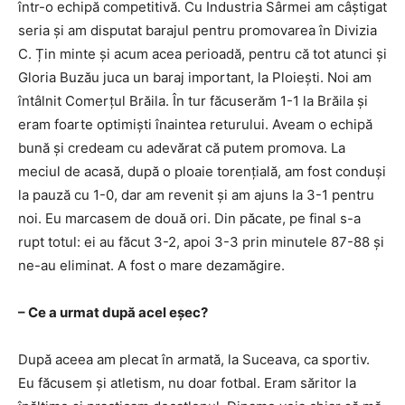
într-o echipă competitivă. Cu Industria Sârmei am câștigat
seria și am disputat barajul pentru promovarea în Divizia
C. Țin minte și acum acea perioadă, pentru că tot atunci și
Gloria Buzău juca un baraj important, la Ploiești. Noi am
întâlnit Comerțul Brăila. În tur făcuserăm 1-1 la Brăila și
eram foarte optimiști înaintea returului. Aveam o echipă
bună și credeam cu adevărat că putem promova. La
meciul de acasă, după o ploaie torențială, am fost conduși
la pauză cu 1-0, dar am revenit și am ajuns la 3-1 pentru
noi. Eu marcasem de două ori. Din păcate, pe final s-a
rupt totul: ei au făcut 3-2, apoi 3-3 prin minutele 87-88 și
ne-au eliminat. A fost o mare dezamăgire.
– Ce a urmat după acel eșec?
După aceea am plecat în armată, la Suceava, ca sportiv.
Eu făcusem și atletism, nu doar fotbal. Eram săritor la