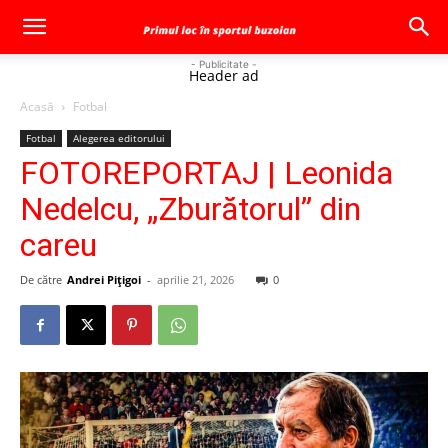
- Publicitate -
Header ad
Acasă
Fotbal
Fotbal
Alegerea editorului
FOTOREPORTAJ | Leonida
Nedelcu, „Zburătorul” din
careu
De către
Andrei Pițigoi
-
aprilie 21, 2026
0