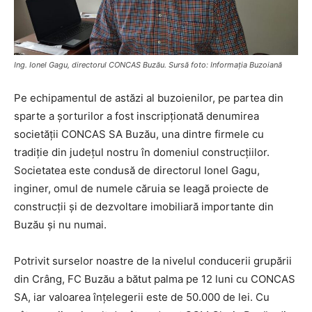
Ing. Ionel Gagu, directorul CONCAS Buzău. Sursă foto: Informaţia Buzoiană
Pe echipamentul de astăzi al buzoienilor, pe partea din
sparte a şorturilor a fost inscripţionată denumirea
societăţii CONCAS SA Buzău, una dintre firmele cu
tradiţie din judeţul nostru în domeniul construcţiilor.
Societatea este condusă de directorul Ionel Gagu,
inginer, omul de numele căruia se leagă proiecte de
construcţii şi de dezvoltare imobiliară importante din
Buzău şi nu numai.
Potrivit surselor noastre de la nivelul conducerii grupării
din Crâng, FC Buzău a bătut palma pe 12 luni cu CONCAS
SA, iar valoarea înţelegerii este de 50.000 de lei. Cu