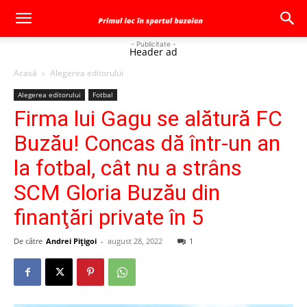
- Publicitate -
Header ad
Acasă
Alegerea editorului
Alegerea editorului
Fotbal
Firma lui Gagu se alătură FC
Buzău! Concas dă într-un an
la fotbal, cât nu a strâns
SCM Gloria Buzău din
finanţări private în 5
De către
Andrei Pițigoi
-
august 28, 2022
1