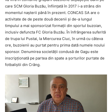
care SCM Gloria Buzău, înfiinţată în 2017 i-a strâns din
momentul naşterii până în prezent. CONCAS SA are o
activitate de de peste două decenii şi de-a lungul
timpului a mai sponsorizat formaţii din sportul buzoian,
inclusiv defuncta FC Gloria Buzău. În înfrângerea suferită
de trupa lui Pustai, la Miercurea Ciuc, în urmă cu câteva
ore, buzoienii au purtat pentru prima dată numele noului
sponsor. Denumirea societăţii condusă de Gagu este
inscripţionată pe partea din spate a şorturilor purtate de
fotbaliştii din Crâng.