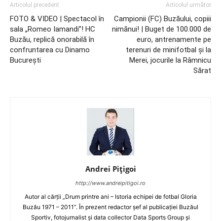
Articolul precedent
Articolul următor
FOTO & VIDEO | Spectacol în
Campionii (FC) Buzăului, copiii
sala „Romeo Iamandi”! HC
nimănui! | Buget de 100.000 de
Buzău, replică onorabilă în
euro, antrenamente pe
confruntarea cu Dinamo
terenuri de minifotbal şi la
Bucureşti
Merei, jocurile la Râmnicu
Sărat
Andrei Pițigoi
http://www.andreipitigoi.ro
Autor al cărţii „Drum printre ani – Istoria echipei de fotbal Gloria
Buzău 1971 – 2011”. În prezent redactor şef al publicaţiei Buzăul
Sportiv, fotojurnalist şi data collector Data Sports Group şi