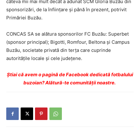
câteva mii mai mult decât a adunat SCM Gloria Buzău din
sponsorizări, de la înfiinţare şi până în prezent, potrivit
Primăriei Buzău.
CONCAS SA se alătura sponsorilor FC Buzău: Superbet
(sponsor principal); Bigotti, Romfour, Beltona şi Campus
Buzău, societate privată din terţa care cuprinde
autorităţile locale şi cele judeţene.
Ştiai că avem o pagină de Facebook dedicată fotbalului
buzoian? Alătură-te comunității noastre.