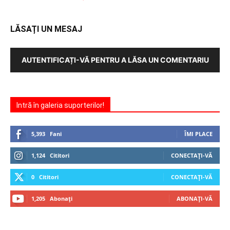
LĂSAȚI UN MESAJ
AUTENTIFICAȚI-VĂ PENTRU A LĂSA UN COMENTARIU
Intră în galeria suporterilor!
5,393
Fani
ÎMI PLACE
1,124
Cititori
CONECTAȚI-VĂ
0
Cititori
CONECTAȚI-VĂ
1,205
Abonați
ABONAȚI-VĂ