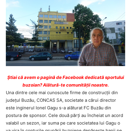
Ştiai că avem o pagină de Facebook dedicată sportului
buzoian? Alătură-te comunității noastre.
Una dintre cele mai cunoscute firme de construcţii din
judeţul Buzău, CONCAS SA, societate a cărui director
este inginerul Ionel Gagu s-a alăturat FC Buzău din
postura de sponsor. Cele două părţi au încheiat un acord
valabil un sezon, iar suma pe care societatea lui Gagu o
va vira în conturile grupării buzoiene depăşeşte banii pe