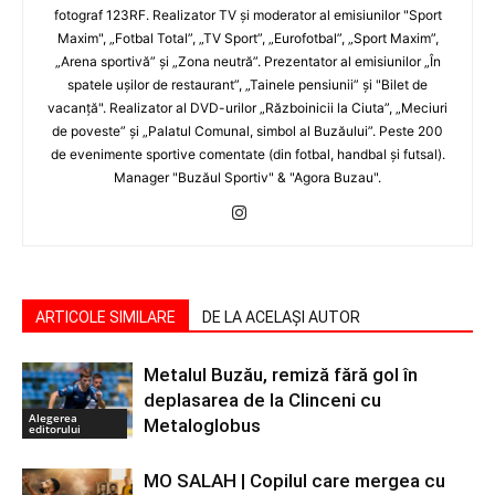
fotograf 123RF. Realizator TV şi moderator al emisiunilor "Sport
Maxim", „Fotbal Total”, „TV Sport”, „Eurofotbal”, „Sport Maxim”,
„Arena sportivă” şi „Zona neutră”. Prezentator al emisiunilor „În
spatele uşilor de restaurant”, „Tainele pensiunii” şi "Bilet de
vacanţă". Realizator al DVD-urilor „Războinicii la Ciuta”, „Meciuri
de poveste” şi „Palatul Comunal, simbol al Buzăului”. Peste 200
de evenimente sportive comentate (din fotbal, handbal şi futsal).
Manager "Buzăul Sportiv" & "Agora Buzau".
ARTICOLE SIMILARE
DE LA ACELAȘI AUTOR
Metalul Buzău, remiză fără gol în
deplasarea de la Clinceni cu
Alegerea
Metaloglobus
editorului
MO SALAH | Copilul care mergea cu