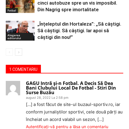
cinci autobuze spre un vis imposibil.
Din Nagrig spre imortalitate
Fotbal
„Înțeleptul din Hortaleza”: „Să câștigi.
Să câștigi. Să câștigi. Iar apoi să
Alegerea
câștigi din nou!”
editorului
1 COMENTARIU
GAGU Intră și-n Fotbal. A Decis Să Dea
Bani Clubului Local De Fotbal - Stiri Din
Surse Buzău
august 28, 2022 La 2:58 pm
[…] a fost făcut de site-ul buzaul-sportiv.ro, iar
conform jurnaliștilor sportivi, cele două părţi au
încheiat un acord valabil un sezon, […]
Autentificați-vă pentru a lăsa un comentariu