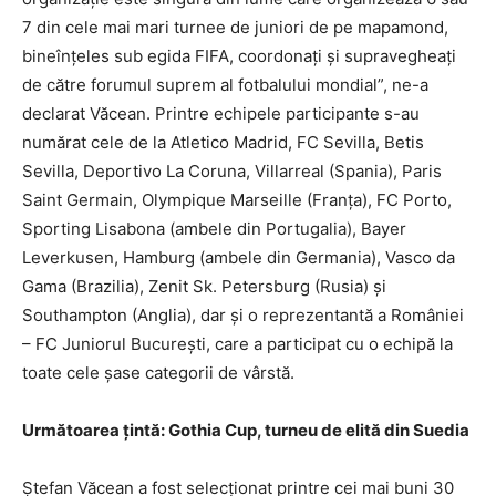
7 din cele mai mari turnee de juniori de pe mapamond,
bineînţeles sub egida FIFA, coordonaţi şi ­suprave­gheaţi
de către forumul suprem al fotbalului mondial”, ne-a
declarat Văcean. Printre echipele participante s-au
numărat cele de la Atletico Madrid, FC Sevilla, Betis
Sevilla, Deportivo La Coruna, Villarreal (Spania), Paris
Saint Germain, Olympique Marseille (Franţa), FC Porto,
Sporting Lisabona (ambele din Portugalia), Bayer
Leverkusen, Hamburg (ambele din Germania), Vasco da
Gama (Brazilia), Zenit Sk. Petersburg (Rusia) şi
Southampton (Anglia), dar şi o reprezentantă a României
– FC Juniorul Bucureşti, care a participat cu o echipă la
toate cele şase categorii de vârstă.
Următoarea ţintă: Gothia Cup, turneu de elită din Suedia
Ştefan Văcean a fost selecţionat printre cei mai buni 30