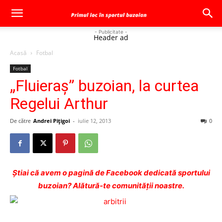
- Publicitate -
Header ad
Acasă
Fotbal
Fotbal
„Fluieraş” buzoian, la curtea
Regelui Arthur
De către
Andrei Pițigoi
-
iulie 12, 2013
0
Ştiai că avem o pagină de Facebook dedicată sportului
buzoian? Alătură-te comunității noastre.