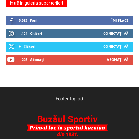
Intră în galeria suporterilor!
5,393
Fani
ÎMI PLACE
1,124
Cititori
CONECTAȚI-VĂ
0
Cititori
CONECTAȚI-VĂ
1,205
Abonați
ABONAȚI-VĂ
Footer top ad