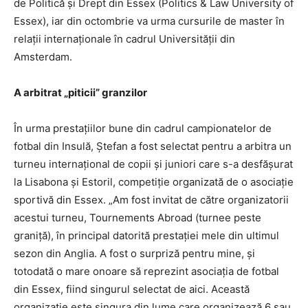
de Politică şi Drept din Essex ­(Politics & Law University of
Essex), iar din octombrie va urma cursurile de master în
relaţii internaţionale în cadrul Universităţii din
Amsterdam.
A arbitrat „piticii” granzilor
În urma prestaţiilor bune din cadrul campionatelor de
fotbal din Insulă, Ştefan a fost selectat pentru a arbitra un
turneu internaţional de copii şi juniori care s-a desfăşurat
la Lisabona şi Estoril, competiţie organizată de o asociaţie
sportivă din Essex. „Am fost invitat de către organizatorii
acestui turneu, Tournements Abroad (turnee peste
graniţă), în principal datorită prestaţiei mele din ultimul
sezon din Anglia. A fost o surpriză pentru mine, şi
totodată o mare onoare să reprezint asociaţia de fotbal
din Essex, fiind singurul selectat de aici. Această
organizaţie este singura din lume care organizează 6 sau