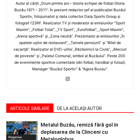
Autor al cărţii „Drum printre ani – Istoria echipei de fotbal Gloria
Buzău 1971 – 2011”. În prezent redactor şef al publicaţiei Buzăul
Sportiv, fotojurnalist şi data collector Data Sports Group şi
fotograf 123RF. Realizator TV şi moderator al emisiunilor "Sport
Maxim", „Fotbal Total”, „TV Sport”, „Eurofotbal”, „Sport Maxim”,
„Arena sportivă” şi „Zona neutră”. Prezentator al emisiunilor „În
spatele uşilor de restaurant”, „Tainele pensiunii” şi "Bilet de
vacanţă". Realizator al DVD-urilor „Războinicii la Ciuta”, „Meciuri
de poveste” şi „Palatul Comunal, simbol al Buzăului”. Peste 200
de evenimente sportive comentate (din fotbal, handbal şi futsal).
Manager "Buzăul Sportiv" & "Agora Buzau".
ARTICOLE SIMILARE
DE LA ACELAȘI AUTOR
Metalul Buzău, remiză fără gol în
deplasarea de la Clinceni cu
Alegerea
Metaloglobus
editorului