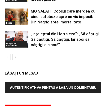
MO SALAH | Copilul care mergea cu
cinci autobuze spre un vis imposibil.
Din Nagrig spre imortalitate
Fotbal
„Înțeleptul din Hortaleza”: „Să câștigi.
Să câștigi. Să câștigi. Iar apoi să
Alegerea
câștigi din nou!”
editorului
LĂSAȚI UN MESAJ
AUTENTIFICAȚI-VĂ PENTRU A LĂSA UN COMENTARIU