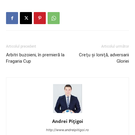
Articolul precedent
Articolul următor
Arbitri buzoieni, în premieră la
Creţu şi Ioniţă, adversarii
Fragaria Cup
Gloriei
Andrei Pițigoi
http://www.andreipitigoi.ro