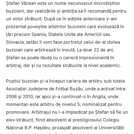
Ştefan Văcean este un nume necunoscut microbiştilor
buzoieni, dar realizările şi ambiţia sa îl recomandă pentru
un viitor strălucit. După ce în ediţiile anterioare v-am
prezentat poveştile arbitrilor buzoieni care evoluează în
ţări precum Spania, Statele Unite ale Americii sau
Slovacia, astăzi îi vom face portretul celui de-al doilea
buzoian care arbitrează în Insulă. La doar 22 de ani,
Ştefan se poate lăuda cu o carieră impresionantă în
arbitraj, dar şi cu rezultate strălucite la nivel academic.
Puştiul buzoian şi-a început cariera de arbitru sub tutela
Asociaţiei Judeţene de Fotbal Buzău, unde a activat între
2006 şi 2010, iar apoi şi-a continuat-o în Anglia, unde
momentan este arbitru de nivelul 5, nominalizat pentru
promovare. Arbitrajul nu l-a împiedicat pe Ştefan să fie un
elev strălucit, fiind absolvent al prestigiosului Colegiu
Naţional B.P. Haşdeu, proaspăt absolvent al Universităţii