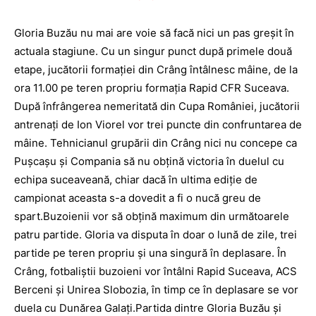
Gloria Buzău nu mai are voie să facă nici un pas greşit în
actuala stagiune. Cu un singur punct după primele două
etape, jucătorii formaţiei din Crâng întâlnesc mâine, de la
ora 11.00 pe teren propriu formaţia Rapid CFR Suceava.
După înfrângerea nemeritată din Cupa României, jucătorii
antrenaţi de Ion Viorel vor trei puncte din confruntarea de
mâine. Tehnicianul grupării din Crâng nici nu concepe ca
Puşcaşu şi Compania să nu obţină victoria în duelul cu
echipa suceaveană, chiar dacă în ultima ediţie de
campionat aceasta s-a dovedit a fi o nucă greu de
spart.Buzoienii vor să obţină maximum din următoarele
patru partide. Gloria va disputa în doar o lună de zile, trei
partide pe teren propriu şi una singură în deplasare. În
Crâng, fotbaliştii buzoieni vor întâlni Rapid Suceava, ACS
Berceni şi Unirea Slobozia, în timp ce în deplasare se vor
duela cu Dunărea Galaţi.Partida dintre Gloria Buzău şi