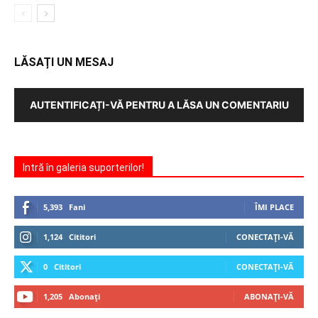
LĂSAȚI UN MESAJ
AUTENTIFICAȚI-VĂ PENTRU A LĂSA UN COMENTARIU
Intră în galeria suporterilor!
5,393
Fani
ÎMI PLACE
1,124
Cititori
CONECTAȚI-VĂ
0
Cititori
CONECTAȚI-VĂ
1,205
Abonați
ABONAȚI-VĂ