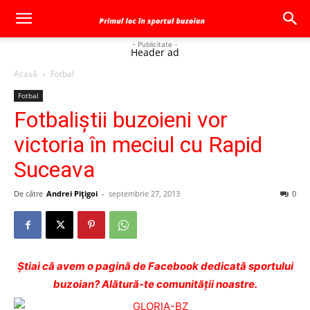
- Publicitate -
Header ad
Acasă
Fotbal
Fotbal
Fotbaliştii buzoieni vor
victoria în meciul cu Rapid
Suceava
De către
Andrei Pițigoi
-
septembrie 27, 2013
0
Ştiai că avem o pagină de Facebook dedicată sportului
buzoian? Alătură-te comunității noastre.