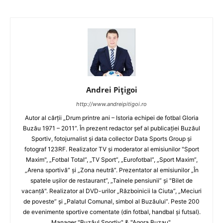
Andrei Pițigoi
http://www.andreipitigoi.ro
Autor al cărţii „Drum printre ani – Istoria echipei de fotbal Gloria
Buzău 1971 – 2011”. În prezent redactor şef al publicaţiei Buzăul
Sportiv, fotojurnalist şi data collector Data Sports Group şi
fotograf 123RF. Realizator TV şi moderator al emisiunilor "Sport
Maxim", „Fotbal Total”, „TV Sport”, „Eurofotbal”, „Sport Maxim”,
„Arena sportivă” şi „Zona neutră”. Prezentator al emisiunilor „În
spatele uşilor de restaurant”, „Tainele pensiunii” şi "Bilet de
vacanţă". Realizator al DVD-urilor „Războinicii la Ciuta”, „Meciuri
de poveste” şi „Palatul Comunal, simbol al Buzăului”. Peste 200
de evenimente sportive comentate (din fotbal, handbal şi futsal).
Manager "Buzăul Sportiv" & "Agora Buzau".