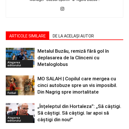
ARTICOLE SIMILARE
DE LA ACELAȘI AUTOR
Metalul Buzău, remiză fără gol în
deplasarea de la Clinceni cu
Alegerea
Metaloglobus
editorului
MO SALAH | Copilul care mergea cu
cinci autobuze spre un vis imposibil.
Din Nagrig spre imortalitate
Fotbal
„Înțeleptul din Hortaleza”: „Să câștigi.
Să câștigi. Să câștigi. Iar apoi să
Alegerea
câștigi din nou!”
editorului