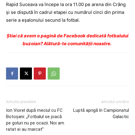
Rapid Suceava va începe la ora 11.00 pe arena din Crâng
şi se dispută în cadrul etapei cu numărul cinci din prima
serie a eşalonului secund la fotbal.
Ştiai că avem o pagină de Facebook dedicată fotbalului
buzoian? Alătură-te comunității noastre.
Articolul precedent
Articolul următor
Ion Viorel după meciul cu FC
Luptă aprigă în Campionatul
Botoşani: „Fotbalul se joacă
Galactic
pe goluri nu pe ocazii. Noi am
ratat ei au marcat”