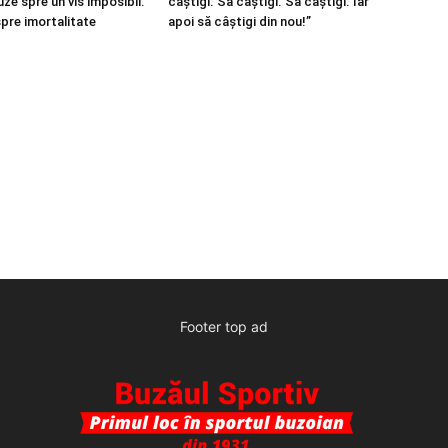
ze spre un vis imposibil.
câștigi. Să câștigi. Să câștigi. Iar
spre imortalitate
apoi să câștigi din nou!”
Footer top ad