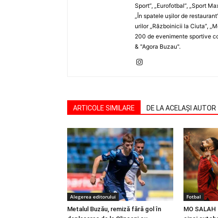
Sport”, „Eurofotbal”, „Sport Ma
„În spatele uşilor de restaurant
urilor „Războinicii la Ciuta”, 
200 de evenimente sportive com
& "Agora Buzau".
ARTICOLE SIMILARE
DE LA ACELAȘI AUTOR
Alegerea editorului
Fotbal
Metalul Buzău, remiză fără gol în
MO SALAH |