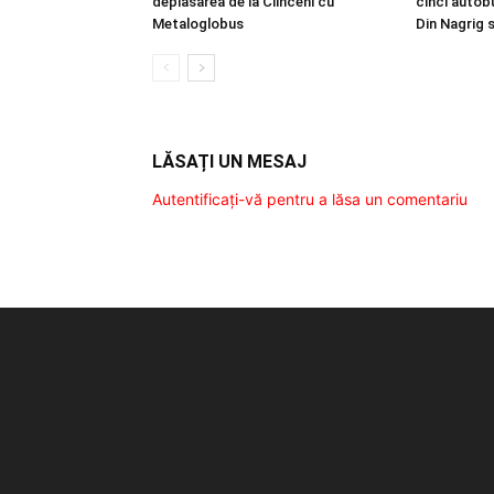
deplasarea de la Clinceni cu
cinci autobu
Metaloglobus
Din Nagrig 
LĂSAȚI UN MESAJ
Autentificați-vă pentru a lăsa un comentariu