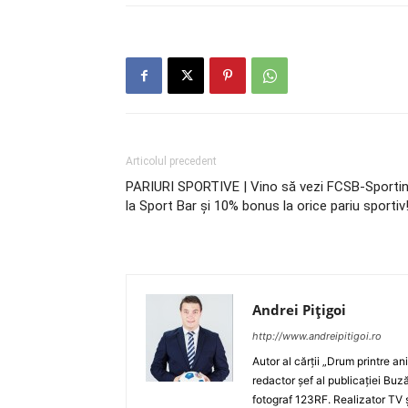
Articolul precedent
PARIURI SPORTIVE | Vino să vezi FCSB-Sporti
la Sport Bar şi 10% bonus la orice pariu sportiv
Andrei Pițigoi
http://www.andreipitigoi.ro
Autor al cărţii „Drum printre an
redactor şef al publicaţiei Buză
fotograf 123RF. Realizator TV ş