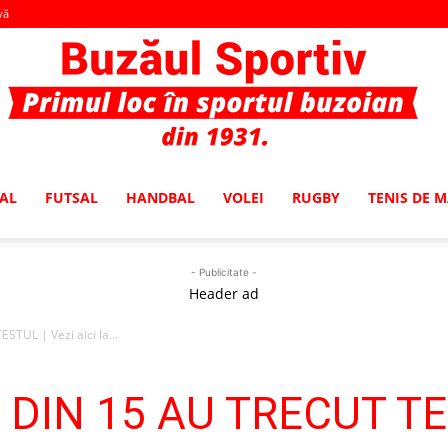
vă
AL
FUTSAL
HANDBAL
VOLEI
RUGBY
TENIS DE 
Buzaul
- Publicitate -
Header ad
TUL | Vezi aici la...
Sportiv
DIN 15 AU TRECUT TEST