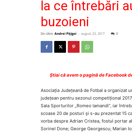
la ce întrebări 
buzoieni
De către
Andrei Pițigoi
-
august 23, 2017
0
Ştiai că avem o pagină de Facebook de
Asociaţia Judeţeană de Fotbal a organizat u
judeţean pentru sezonul competiţional 2017-2
Sala Sporturilor „Romeo Iamandi”, iar întreb
scoase 20 de posturi şi s-au prezentat 15 ca
vorba despre Adrian Cristea, fostul portar 
Sorinel Done; George Georgescu; Marian Ior