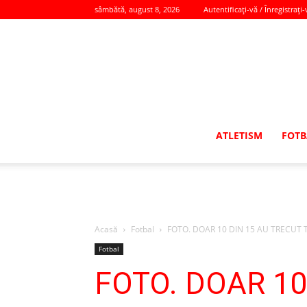
sâmbătă, august 8, 2026
Autentificați-vă / Înregistrați-
ATLETISM
FOTB
Acasă
Fotbal
FOTO. DOAR 10 DIN 15 AU TRECUT TES
Fotbal
FOTO. DOAR 10 