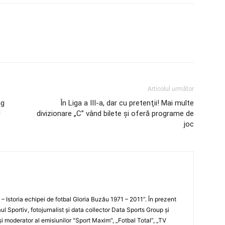
Articolul următor
ng
În Liga a III-a, dar cu pretenţii! Mai multe
!
divizionare „C” vând bilete şi oferă programe de
joc
i – Istoria echipei de fotbal Gloria Buzău 1971 – 2011”. În prezent
ul Sportiv, fotojurnalist şi data collector Data Sports Group şi
i moderator al emisiunilor "Sport Maxim", „Fotbal Total”, „TV