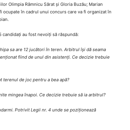
ţiilor Olimpia Râmnicu Sărat şi Gloria Buzău; Marian
fi ocupate în cadrul unui concurs care va fi organizat în
oian.
15 candidaţi au fost nevoiţi să răspundă:
pa sa are 12 jucători în teren. Arbitrul îşi dă seama
enţionat fiind de unul din asistenţi. Ce decizie trebuie
t terenul de joc pentru a bea apă?
ite mingea înapoi. Ce decizie trebuie să ia arbitrul?
ndarmi. Potrivit Legii nr. 4 unde se poziţionează