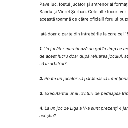
Paveliuc, fostul jucător şi antrenor al forma
Sandu şi Viorel Şerban. Celelalte locuri vor 
această toamnă de către oficialii forului buz
Iată doar o parte din întrebările la care cei 
1.
Un jucător marchează un gol în timp ce echi
de acest lucru doar după reluarea jocului, at
să ia arbitrul?
2.
Poate un jucător să părăsească intenţiona
3.
Executantul unei lovituri de pedeapsă trim
4.
La un joc de Liga a V-a sunt prezenţi 4 ja
aceştia?