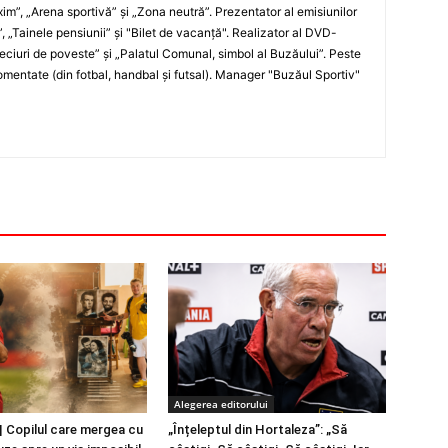
xim”, „Arena sportivă” şi „Zona neutră”. Prezentator al emisiunilor
”, „Tainele pensiunii” şi "Bilet de vacanţă". Realizator al DVD-
„Meciuri de poveste” şi „Palatul Comunal, simbol al Buzăului”. Peste
entate (din fotbal, handbal şi futsal). Manager "Buzăul Sportiv"
Alegerea editorului
 Copilul care mergea cu
„Înțeleptul din Hortaleza”: „Să