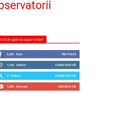
bservatorii
Intră în galeria suporterilor!
5,393
Fani
ÎMI PLACE
1,124
Cititori
CONECTAȚI-VĂ
0
Cititori
CONECTAȚI-VĂ
1,205
Abonați
ABONAȚI-VĂ