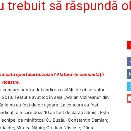
au trebuit să răspundă o
dicată sportului buzoian? Alătură-te comunității
noastre.
n concurs pentru dobândirea calităţii de observator
018. Testul a avut loc în sala „Adrian Vizireanu” din
ările nu au fost deloc uşoare. La concurs au fost
ndidaţi din care doar 10 au fost declaraţi admişi. Este
al echipei de minifotbal CJ Buzău; Constantin Damian;
dache; Mircea Niţoiu; Cristian Năstase; Dănuţ