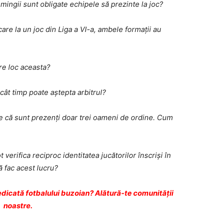
mingii sunt obligate echipele să prezinte la joc?
re la un joc din Liga a VI-a, ambele formaţii au
re loc aceasta?
cât timp poate aştepta arbitrul?
de că sunt prezenţi doar trei oameni de ordine. Cum
verifica reciproc identitatea jucătorilor înscrişi în
ă fac acest lucru?
dicată fotbalului buzoian? Alătură-te comunității
noastre.